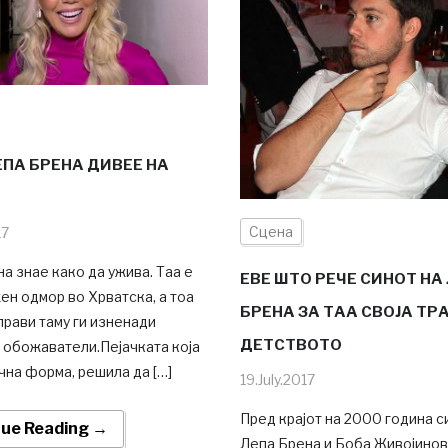
ЕПА БРЕНА ДИВЕЕ НА
Сцена
17
а знае како да ужива. Таа е
ЕВЕ ШТО РЕЧЕ СИНОТ НА
ен одмор во Хрватска, а тоа
БРЕНА ЗА ТАА СВОЈА ТР
прави таму ги изненади
ДЕТСТВОТО
 обожаватели.Пејачката која
чна форма, решила да […]
19.July.2017
Пред крајот на 2000 година с
nue Reading →
Лепа Брена и Боба Живојинов