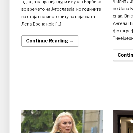
Филип Жи
од која направија дури и кукла Барбика
но Лепа 
во времето на Југославија, но годините
снаа. Вик
на стојат во место ниту за пејачката
Ангела Ши
Лепа Брена која […]
фотограф
Тинејџерк
Continue Reading →
Conti