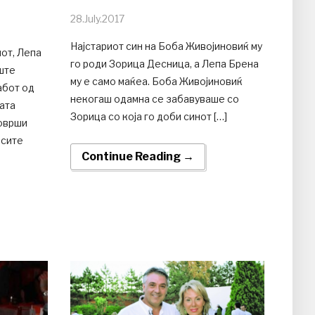
28.July.2017
Најстариот син на Боба Живојиновиќ му
от, Лепа
го роди Зорица Десница, а Лепа Брена
ште
му е само маќеа. Боба Живојиновиќ
абот од
некогаш одамна се забавуваше со
ата
Зорица со која го доби синот […]
оврши
 сите
Continue Reading →