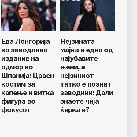
Ева Лонгорија
Нејзината
во заводливо
мајка е една од
издание на
најубавите
одмор во
жени, а
Шпанија: Црвен
нејзиниот
костим за
татко е познат
капење и витка
заводник: Дали
фигура во
знаете чија
фокусот
ќерка е?