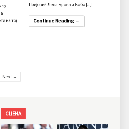
Пријовиќ.Лепа Брена и Боба […]
 го
 а
ти на тој
Continue Reading →
Next →
СЦЕНА