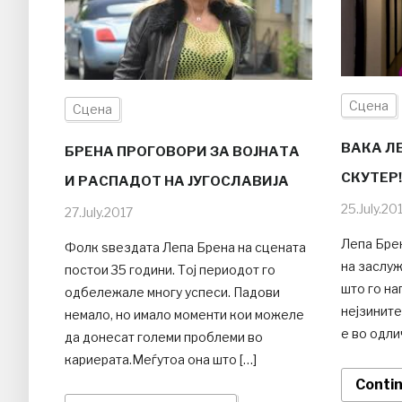
Сцена
Сцена
ВАКА Л
БРЕНА ПРОГОВОРИ ЗА ВОЈНАТА
СКУТЕР!
И РАСПАДОТ НА ЈУГОСЛАВИЈА
25.July.20
27.July.2017
Лепа Брен
Фолк ѕвездата Лепа Брена на сцената
на заслуж
постои 35 години. Тој периодот го
што го на
одбележале многу успеси. Падови
нејзините
немало, но имало моменти кои можеле
е во одли
да донесат големи проблеми во
кариерата.Меѓутоа она што […]
Conti