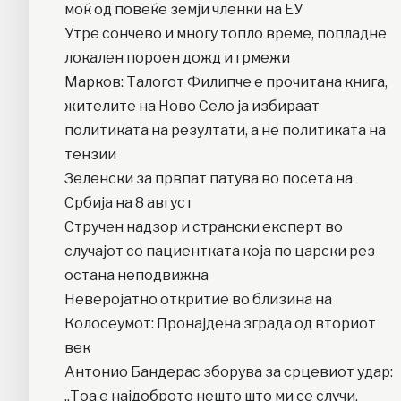
моќ од повеќе земји членки на ЕУ
Утре сончево и многу топло време, попладне
локален пороен дожд и грмежи
Марков: Талогот Филипче е прочитана книга,
жителите на Ново Село ја избираат
политиката на резултати, а не политиката на
тензии
Зеленски за првпат патува во посета на
Србија на 8 август
Стручен надзор и странски експерт во
случајот со пациентката која по царски рез
остана неподвижна
Неверојатно откритие во близина на
Колосеумот: Пронајдена зграда од вториот
век
Антонио Бандерас зборува за срцевиот удар:
„Тоа е најдоброто нешто што ми се случи,