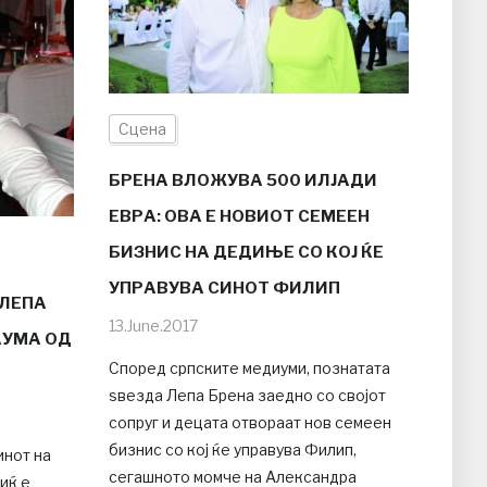
Сцена
БРЕНА ВЛОЖУВА 500 ИЛЈАДИ
ЕВРА: ОВА Е НОВИОТ СЕМЕЕН
БИЗНИС НА ДЕДИЊЕ СО КОЈ ЌЕ
УПРАВУВА СИНОТ ФИЛИП
 ЛЕПА
13.June.2017
АУМА ОД
Според српските медиуми, познатата
ѕвезда Лепа Брена заедно со својот
сопруг и децата отвораат нов семеен
бизнис со кој ќе управува Филип,
инот на
сегашното момче на Александра
иќ е