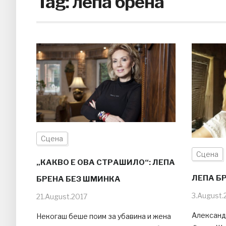
Tag:
лепа брена
Сцена
Сцена
„КАКВО Е ОВА СТРАШИЛО“: ЛЕПА
ЛЕПА Б
БРЕНА БЕЗ ШМИНКА
3.August.
21.August.2017
Александр
Некогаш беше поим за убавина и жена