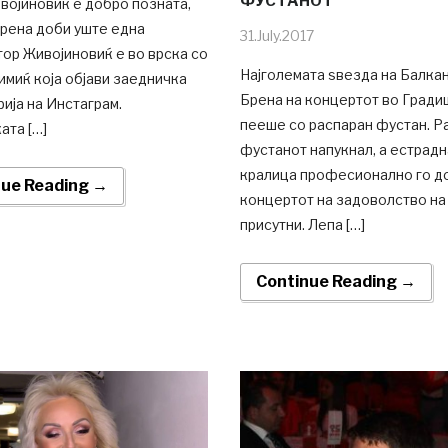
ФУСТАНОТ
војиновиќ е добро позната,
Брена доби уште една
31.July.2017
тор Живојиновиќ е во врска со
Најголемата ѕвезда на Балкан
миќ која објави заедничка
Брена на концертот во Гради
ија на Инстаграм.
пееше со распаран фустан. Р
ата […]
фустанот напукнал, а естрадн
кралица професионално го д
nue Reading →
концертот на задоволство на
присутни. Лепа […]
Continue Reading →