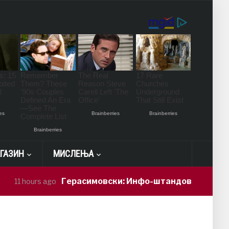
ГАЗИН
МИСЛЕЊА
Герасимовски: Инфо-штандови и здравствен
 hours ago