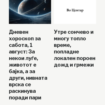
Дневен
Утре сончево и
хороскоп за
многу топло
сабота, 1
време,
август: За
попладне
некои луѓе,
локален пороен
животот е
дожд и грмежи
бајка, а за
други, нивната
врска се
раскинува
поради пари