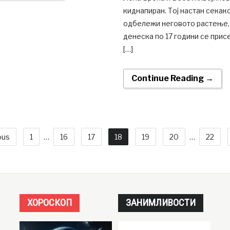
киднапиран. Тој настан секако
одбележи неговото растење,
денеска по 17 години се присе
[…]
Continue Reading →
ous
1
…
16
17
18
19
20
…
22
ХОРОСКОП
ЗАНИМЛИВОСТИ