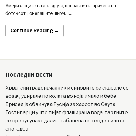
Американците најдоа друга, попрактична примена на
ботоксот.Покерашите ширум […]
Continue Reading →
Последни вести
Хрватски градоначалник и синовите се скарале со
возач, удирале по колата во која имало и бебе
Брисел ја обвинува Русија за хаосот во Сеута
Гостиварци уште пијат флаширана вода, партиите
се препукуваат дали е набавена на тендер или со
спогодба