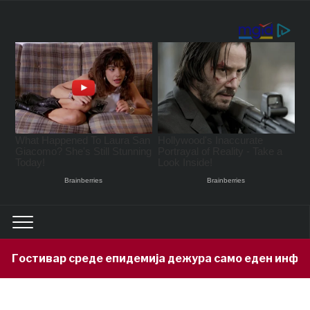
Гостивар среде епидемија дежура само еден инфект