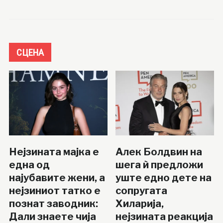
СЦЕНА
Нејзината мајка е
Алек Болдвин на
една од
шега ѝ предложи
најубавите жени, а
уште едно дете на
нејзиниот татко е
сопругата
познат заводник:
Хиларија,
Дали знаете чија
нејзината реакција