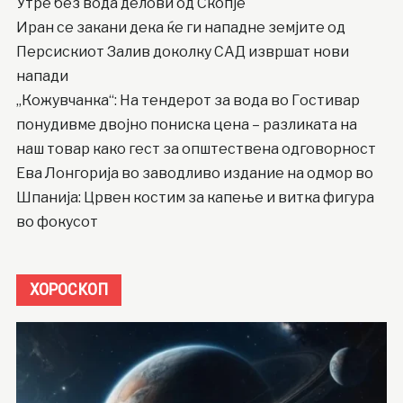
Утре без вода делови од Скопје
Иран се закани дека ќе ги нападне земјите од
Персискиот Залив доколку САД извршат нови
напади
„Кожувчанка“: На тендерот за вода во Гостивар
понудивме двојно пониска цена – разликата на
наш товар како гест за општествена одговорност
Ева Лонгорија во заводливо издание на одмор во
Шпанија: Црвен костим за капење и витка фигура
во фокусот
ХОРОСКОП