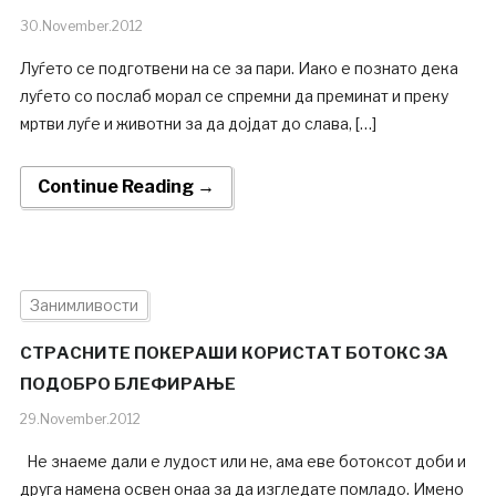
30.November.2012
Луѓето се подготвени на се за пари. Иако е познато дека
луѓето со послаб морал се спремни да преминат и преку
мртви луѓе и животни за да дојдат до слава, […]
Continue Reading →
Занимливости
СТРАСНИТЕ ПОКЕРАШИ КОРИСТАТ БОТОКС ЗА
ПОДОБРО БЛЕФИРАЊЕ
29.November.2012
Не знаеме дали е лудост или не, ама еве ботоксот доби и
друга намена освен онаа за да изгледате помладо. Имено