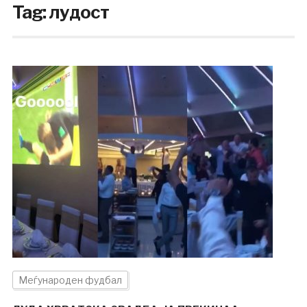
Tag:
лудост
Меѓународен фудбал