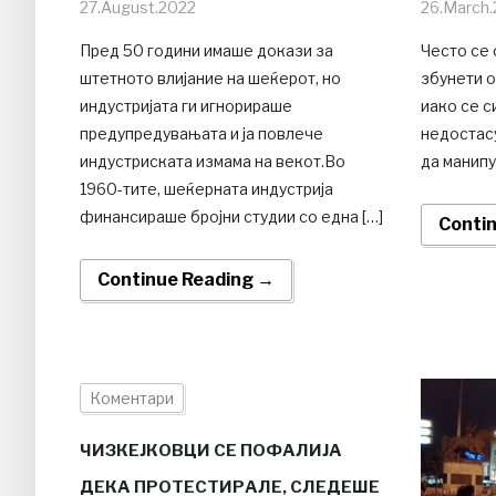
27.August.2022
26.March.
Пред 50 години имаше докази за
Често се 
штетното влијание на шеќерот, но
збунети о
индустријата ги игнорираше
иако се с
предупредувањата и ја повлече
недостас
индустриската измама на векот.Во
да манипу
1960-тите, шеќерната индустрија
финансираше бројни студии со една […]
Conti
Continue Reading →
Коментари
ЧИЗКЕЈКОВЦИ СЕ ПОФАЛИЈА
ДЕКА ПРОТЕСТИРАЛЕ, СЛЕДЕШЕ