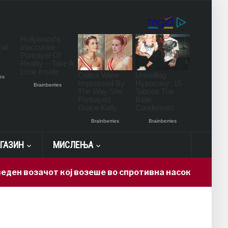
ГАЗИН
МИСЛЕЊА
возачот кој возеше во спротивна насока на автопат