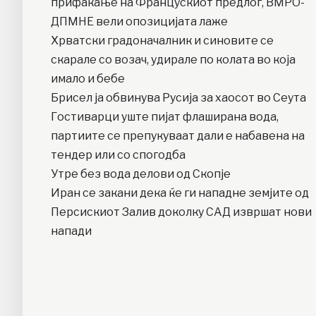
прифаќање на Францускиот предлог, ВМРО-
ДПМНЕ вели опозицијата лаже
Хрватски градоначалник и синовите се
скарале со возач, удирале по колата во која
имало и бебе
Брисел ја обвинува Русија за хаосот во Сеута
Гостиварци уште пијат флаширана вода,
партиите се препукуваат дали е набавена на
тендер или со спогодба
Утре без вода делови од Скопје
Иран се закани дека ќе ги нападне земјите од
Персискиот Залив доколку САД извршат нови
напади