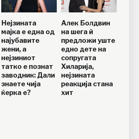
Нејзината
Алек Болдвин
мајка е една од
на шега ѝ
најубавите
предложи уште
жени, а
едно дете на
нејзиниот
сопругата
татко е познат
Хиларија,
заводник: Дали
нејзината
знаете чија
реакција стана
ќерка е?
хит