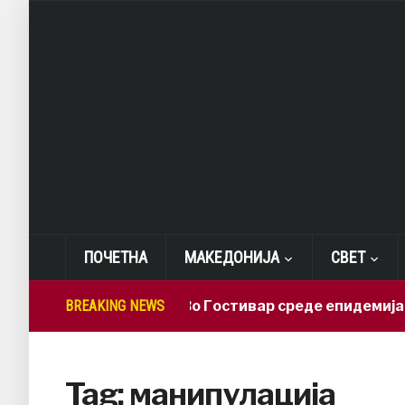
ПОЧЕТНА
МАКЕДОНИЈА
СВЕТ
BREAKING NEWS
СДСМ: Во Гостивар среде епидемија деж
Tag:
манипулација