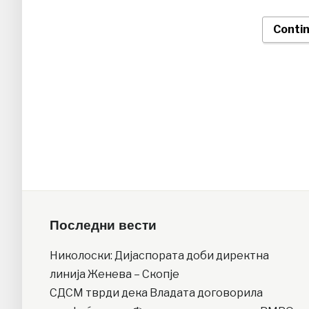
Conti
Последни вести
Николоски: Дијаспората доби директна
линија Женева – Скопје
СДСМ тврди дека Владата договорила