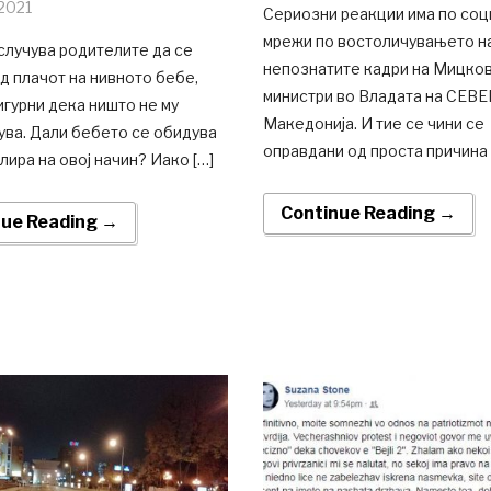
2021
Сериозни реакции има по соц
мрежи по востоличувањето н
случува родителите да се
непознатите кадри на Мицков
д плачот на нивното бебе,
министри во Владата на СЕВ
игурни дека ништо не му
Македонија. И тие се чини се
ува. Дали бебето се обидува
оправдани од проста причина 
лира на овој начин? Иако […]
Continue Reading →
nue Reading →