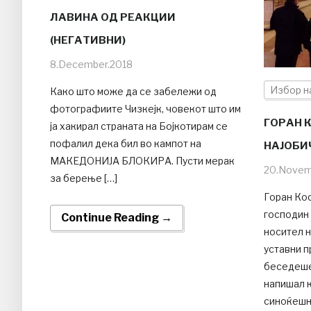
ЛАВИНА ОД РЕАКЦИИ
(НЕГАТИВНИ)
8.December.2018
Избор н
Како што може да се забележи од
фотографиите Чизкејк, човекот што им
ГОРАН К
ја хакирал страната на Бојкотирам се
пофалил дека бил во кампот на
НАЈОБИ
МАКЕДОНИЈА БЛОКИРА. Пусти мерак
20.Novem
за берење […]
Горан Кос
господин 
Continue Reading →
носител 
уставни п
беседеше
напишал 
синоќешн