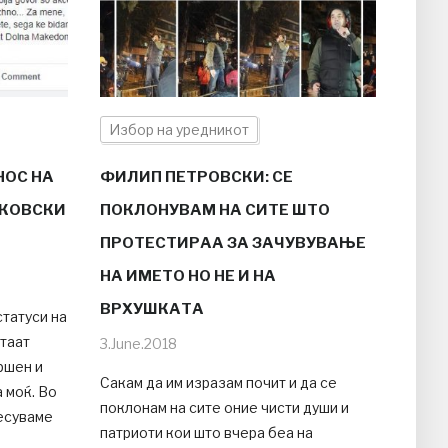
Избор на уредникот
НОС НА
ФИЛИП ПЕТРОВСКИ: СЕ
ЦКОВСКИ
ПОКЛОНУВАМ НА СИТЕ ШТО
ПРОТЕСТИРАА ЗА ЗАЧУВУВАЊЕ
НА ИМЕТО НО НЕ И НА
ВРХУШКАТА
статуси на
етаат
3.June.2018
ршен и
Сакам да им изразам почит и да се
 моќ. Во
поклонам на сите оние чисти души и
несуваме
патриоти кои што вчера беа на