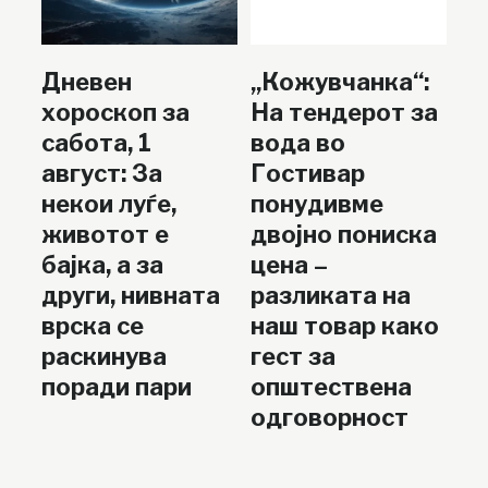
Дневен
„Кожувчанка“:
хороскоп за
На тендерот за
сабота, 1
вода во
август: За
Гостивар
некои луѓе,
понудивме
животот е
двојно пониска
бајка, а за
цена –
други, нивната
разликата на
врска се
наш товар како
раскинува
гест за
поради пари
општествена
одговорност