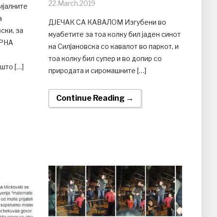
22.March.2019
ијалните
а
ДЈЕЧАК СА КАВАЛОМ Изгубени во
ски, за
муабетите за тоа колку бил јаден синот
ЕРНА
на Силјановска со кавалот во паркот, и
тоа колку бил супер и во допир со
што […]
природата и сиромашните […]
Continue Reading →