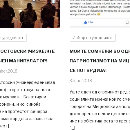
а уредникот
Избор на уредникот
ОСТОВСКИ (ЧИЗКЕЈК) Е
МОИТЕ СОМНЕЖИ ВО ОД
ЧЕН МАНИПУЛАТОР!
ПАТРИОТИЗМОТ НА МИ
СЕ ПОТВРДИЈА!
ber.2018
3.June.2018
товски (Чизкејк) еден млад
кој го претставуваат како
Уште еден од огромниот ред 
на мрежата „Бојкотирам
социјалните мрежи кои го см
ромени„ и кој синоќа
говорот на Мицковски за пов
 на протестот, вечерва
договорен со некои центри на
коментар дека за наша жал
име на објективноста го пре
иот […]
[…]