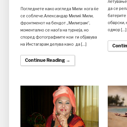
летување
да се рел
Погледнете како изгледа Мили кога ќе
батерите 
се соблече.Александар Милиќ Мили,
обврски, 
фронтменот на бендот „Милиграм“,
одмор […]
моментално се наоѓа на турнеја, но
според фотографиите кои ги објавува
на Инстагарам делува како да […]
Conti
Continue Reading →