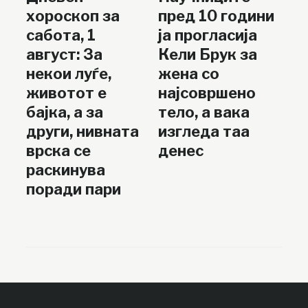
хороскоп за
пред 10 години
сабота, 1
ја прогласија
август: За
Кели Брук за
некои луѓе,
жена со
животот е
најсовршено
бајка, а за
тело, а вака
други, нивната
изгледа таа
врска се
денес
раскинува
поради пари