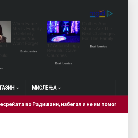
ГАЗИН
МИСЛЕЊА
ќата во Радишани, избегал и не им помогнал на повр