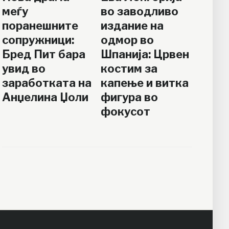
меѓу
во заводливо
поранешните
издание на
сопружници:
одмор во
Бред Пит бара
Шпанија: Црвен
увид во
костим за
заработката на
капење и витка
Анџелина Џоли
фигура во
фокусот