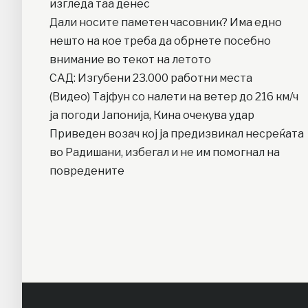
изгледа таа денес
Дали носите паметен часовник? Има едно
нешто на кое треба да обрнете посебно
внимание во текот на летото
САД: Изгубени 23.000 работни места
(Видео) Тајфун со налети на ветер до 216 км/ч
ја погоди Јапонија, Кина очекува удар
Приведен возач кој ја предизвикал несреќата
во Радишани, избегал и не им помогнал на
повредените