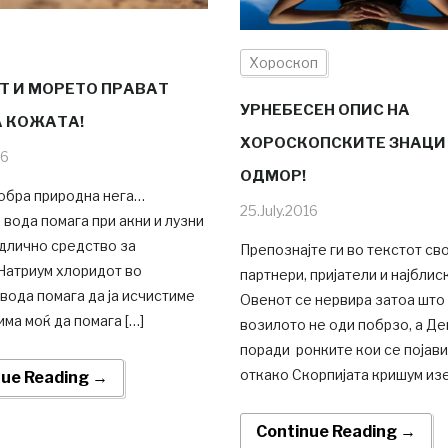
Хороскоп
Т И МОРЕТО ПРАВАТ
УРНЕБЕСЕН ОПИС НА
А КОЖАТА!
ХОРОСКОПСКИТЕ ЗНАЦИ
16
ОДМОР!
обра природна нега…
25.July.2016
вода помага при акни и лузни
длично средство за
Препознајте ги во текстот св
Натриум хлоридот во
партнери, пријатели и најблис
вода помага да ја исчистиме
Овенот се нервира затоа што
има моќ да помага […]
возилото не оди побрзо, а Д
поради ронките кои се појав
откако Скорпијата кришум изе
nue Reading →
Continue Reading →