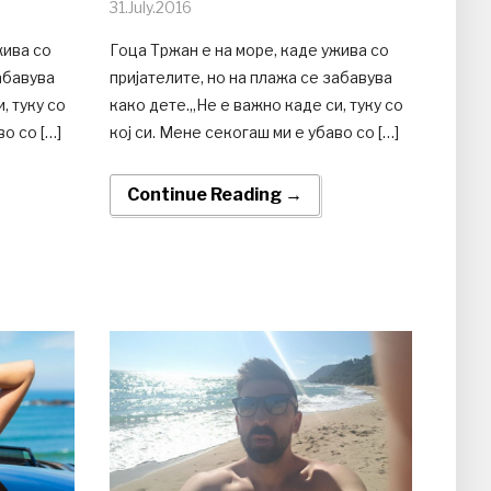
31.July.2016
жива со
Гоца Тржан е на море, каде ужива со
абавува
пријателите, но на плажа се забавува
, туку со
како дете.„Не е важно каде си, туку со
во со […]
кој си. Мене секогаш ми е убаво со […]
Continue Reading →