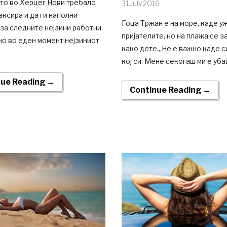
то во Херцег Нови требало
31.July.2016
аксира и да ги наполни
Гоца Тржан е на море, каде у
за следните нејзини работни
пријателите, но на плажа се з
но во еден момент нејзиниот
како дете.„Не е важно каде си
кој си. Мене секогаш ми е уба
nue Reading →
Continue Reading →