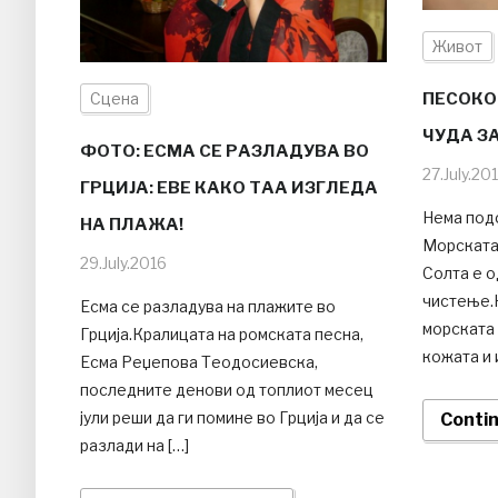
Живот
Сцена
ПЕСОКО
ЧУДА З
ФОТО: ЕСМА СЕ РАЗЛАДУВА ВО
27.July.20
ГРЦИЈА: ЕВЕ КАКО ТАА ИЗГЛЕДА
Нема под
НА ПЛАЖА!
Морската 
29.July.2016
Солта е о
чистење.
Есма се разладува на плажите во
морската 
Грција.Кралицата на ромската песна,
кожата и 
Есма Реџепова Теодосиевска,
последните денови од топлиот месец
јули реши да ги помине во Грција и да се
Conti
разлади на […]