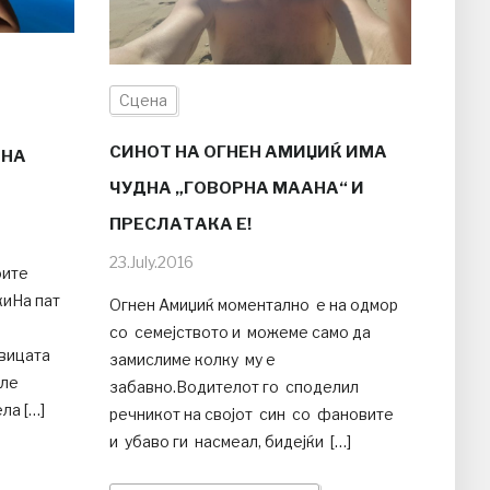
Сцена
СИНОТ НА ОГНЕН АМИЏИЌ ИМА
 НА
ЧУДНА „ГОВОРНА МААНА“ И
ПРЕСЛАТАКА Е!
23.July.2016
оите
киНа пат
Огнен Амиџиќ моментално е на одмор
со семејството и можеме само да
евицата
замислиме колку му е
иле
забавно.Водителот го споделил
ла […]
речникот на својот син со фановите
и убаво ги насмеал, бидејќи […]