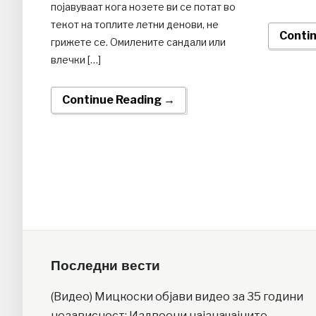
појавуваат кога нозете ви се потат во
текот на топлите летни денови, не
Conti
грижете се. Омилените сандали или
влечки […]
Continue Reading →
Последни вести
(Видео) Мицкоски објави видео за 35 години
независност: Издвоени најзначајните