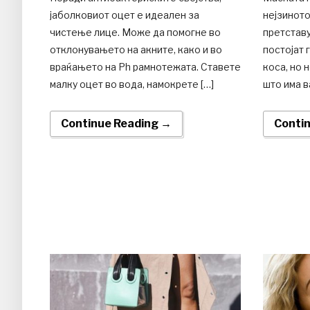
јаболковиот оцет е идеален за
нејзинот
чистење лице. Може да помогне во
претставу
отклонувањето на акните, како и во
постојат 
враќањето на Ph рамнотежата. Ставете
коса, но 
малку оцет во вода, намокрете […]
што има в
Continue Reading →
Conti