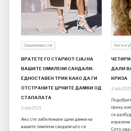
Занимливости
Нега и у
ВРАТЕТЕ ГО СТАРИОТ СЈАЈ НА
ЧЕТИРИ
ВАШИТЕ ОМИЛЕНИ САНДАЛИ:
ДАЛИ В
ЕДНОСТАВЕН ТРИК КАКО ДА ГИ
КРИЗА
ОТСТРАНИТЕ ЦРНИТЕ ДАМКИ ОД
3.July.2021
СТАПАЛАТА
Подобрет
преку ноќ
5.July.2021
се разбуд
Ако сте забележале црни дамки на
изразени 
вашите омилени сандали што се
Сето ова 