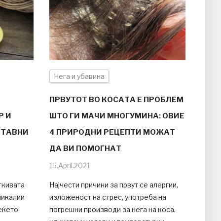
Нега и убавина
ПРВУТОТ ВО КОСАТА Е ПРОБЛЕМ
Р И
ШТО ГИ МАЧИ МНОГУМИНА: ОВИЕ
СТАВНИ
4 ПРИРОДНИ РЕЦЕПТИ МОЖАТ
ДА ВИ ПОМОГНАТ
15.April.2021
ткивата
Најчести причини за првут се алергии,
микалии
изложеност на стрес, употреба на
еќето
погрешни производи за нега на коса,