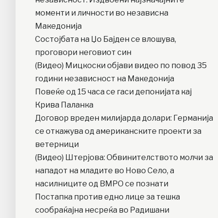
моменти и личности во независна
Македонија
Состојбата на Џо Бајден се влошува,
проговори неговиот син
(Видео) Мицкоски објави видео по повод 35
години независност на Македонија
Повеќе од 15 часа се гаси депонијата кај
Крива Паланка
Договор вреден милијарда долари: Германија
се откажува од американските проекти за
ветерници
(Видео) Штерјова: Обвинителството молчи за
нападот на младите во Ново Село, а
насилниците од ВМРО се познати
Постапка против едно лице за тешка
сообраќајна несреќа во Радишани