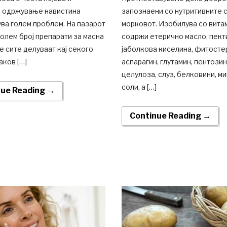
о одржување навистина
запознаени со нутритивните с
ва голем проблем. На пазарот
морковот. Изобилува со вита
голем број препарати за масна
содржи етерично масло, пект
не сите делуваат кај секого
јаболкова киселина, фитосте
аков […]
аспарагин, глутамин, пентозин
целулоза, слуз, белковини, м
соли, а […]
nue Reading →
Continue Reading →