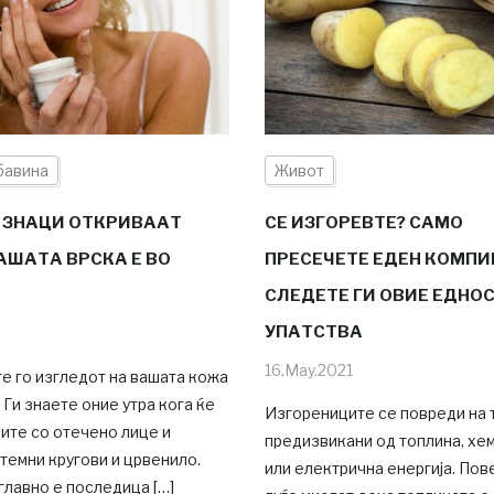
бавина
Живот
 ЗНАЦИ ОТКРИВААТ
СЕ ИЗГОРЕВТЕ? САМО
АШАТА ВРСКА Е ВО
ПРЕСЕЧЕТЕ ЕДЕН КОМПИ
СЛЕДЕТЕ ГИ ОВИЕ ЕДНО
УПАТСТВА
16.May.2021
е го изгледот на вашата кожа
 Ги знаете оние утра кога ќе
Изгорениците се повреди на 
ите со отечено лице и
предизвикани од топлина, хе
темни кругови и црвенило.
или електрична енергија. Пов
главно е последица […]