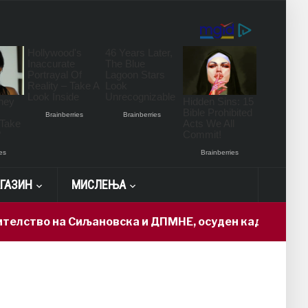
ГАЗИН
МИСЛЕЊА
тво на Сиљановска и ДПМНЕ, осуден кадар доби „држа