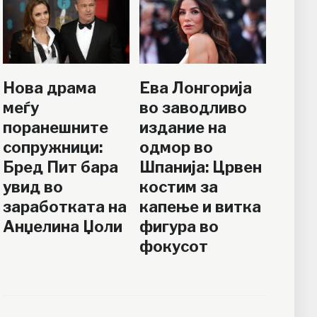
Нова драма
Ева Лонгорија
меѓу
во заводливо
поранешните
издание на
сопружници:
одмор во
Бред Пит бара
Шпанија: Црвен
увид во
костим за
заработката на
капење и витка
Анџелина Џоли
фигура во
фокусот