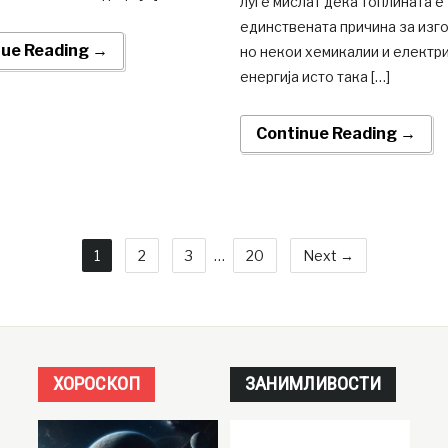
луѓе мислат дека топлината е
единствената причина за изг
nue Reading →
но некои хемикалии и електр
енергија исто така […]
Continue Reading →
1
2
3
…
20
Next →
ХОРОСКОП
ЗАНИМЛИВОСТИ