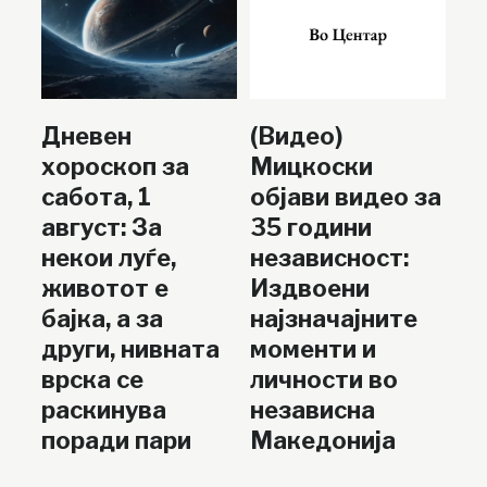
Дневен
(Видео)
хороскоп за
Мицкоски
сабота, 1
објави видео за
август: За
35 години
некои луѓе,
независност:
животот е
Издвоени
бајка, а за
најзначајните
други, нивната
моменти и
врска се
личности во
раскинува
независна
поради пари
Македонија