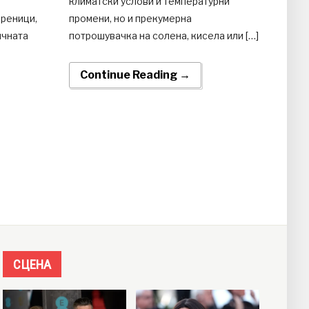
климатски услови и температурни
ореници,
промени, но и прекумерна
ичната
потрошувачка на солена, кисела или […]
Continue Reading →
СЦЕНА