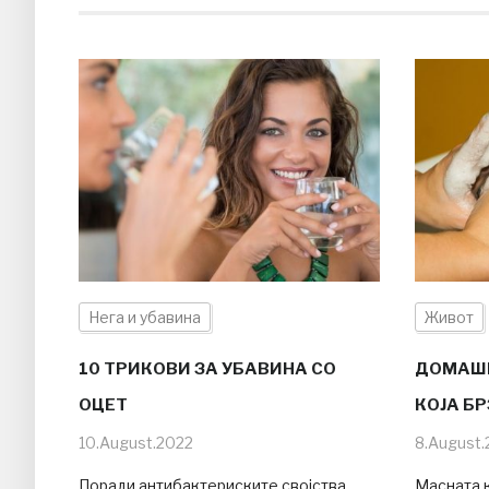
Нега и убавина
Живот
10 ТРИКОВИ ЗА УБАВИНА СО
ДОМАШЕ
ОЦЕТ
КОЈА Б
10.August.2022
8.August.
Поради антибактериските својства,
Масната к