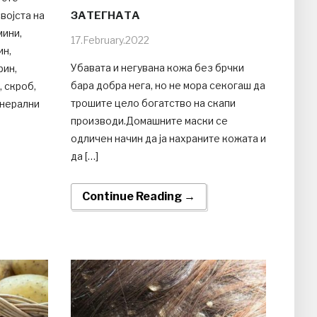
војста на
ЗАТЕГНАТА
мини,
17.February.2022
ин,
Убавата и негувана кожа без брчки
рин,
бара добра нега, но не мора секогаш да
, скроб,
трошите цело богатство на скапи
инерални
производи.Домашните маски се
одличен начин да ја нахраните кожата и
да […]
Continue Reading →