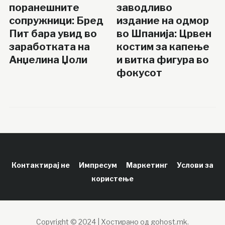
поранешните
заводливо
сопружници: Бред
издание на одмор
Пит бара увид во
во Шпанија: Црвен
заработката на
костим за капење
Анџелина Џоли
и витка фигура во
фокусот
Контактирај не
Импресум
Маркетинг
Услови за
користење
Copyright © 2024 | Хостирано од gohost.mk.