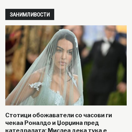
ЗАНИМЛИВОСТИ
Стотици обожаватели со часови ги
чекаа Роналдо и Џорџина пред
катедралата: Мислеа дека тука е