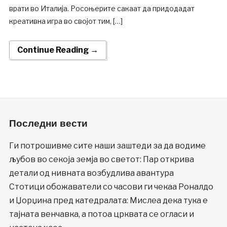
врати во Италија. Росоњерите сакаат да придодадат
креативна игра во својот тим, […]
Continue Reading →
Последни вести
Ги потрошивме сите наши заштеди за да водиме
љубов во секоја земја во светот: Пар открива
детали од нивната возбудлива авантура
Стотици обожаватели со часови ги чекаа Роналдо
и Џорџина пред катедралата: Мислеа дека тука е
тајната венчавка, а потоа црквата се огласи и