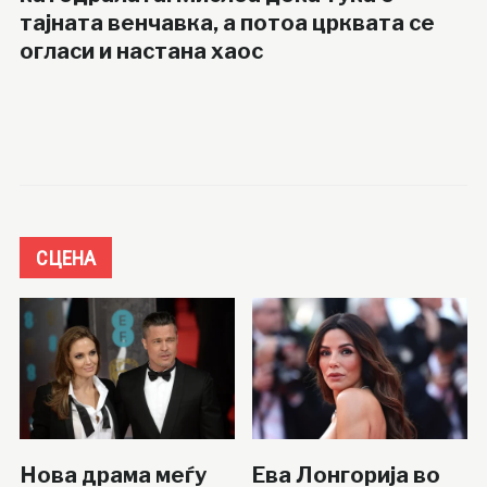
тајната венчавка, а потоа црквата се
огласи и настана хаос
СЦЕНА
Нова драма меѓу
Ева Лонгорија во