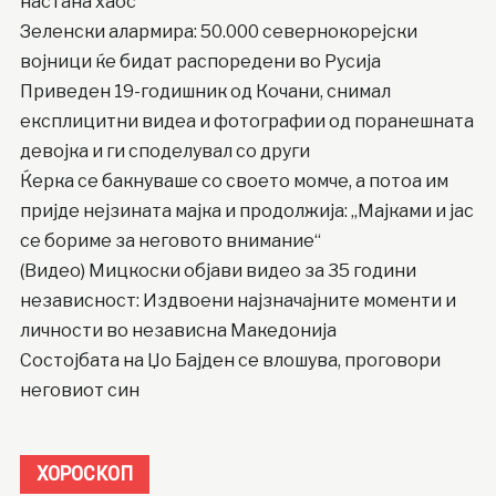
настана хаос
Зеленски алармира: 50.000 севернокорејски
војници ќе бидат распоредени во Русија
Приведен 19-годишник од Кочани, снимал
експлицитни видеа и фотографии од поранешната
девојка и ги споделувал со други
Ќерка се бакнуваше со своето момче, а потоа им
пријде нејзината мајка и продолжија: „Мајками и јас
се бориме за неговото внимание“
(Видео) Мицкоски објави видео за 35 години
независност: Издвоени најзначајните моменти и
личности во независна Македонија
Состојбата на Џо Бајден се влошува, проговори
неговиот син
ХОРОСКОП