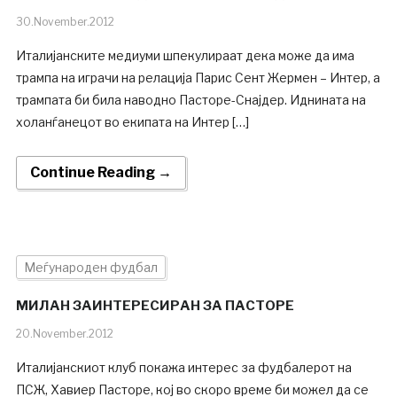
30.November.2012
Италијанските медиуми шпекулираат дека може да има
трампа на играчи на релација Парис Сент Жермен – Интер, а
трампата би била наводно Пасторе-Снајдер. Иднината на
холанѓанецот во екипата на Интер […]
Continue Reading →
Меѓународен фудбал
МИЛАН ЗАИНТЕРЕСИРАН ЗА ПАСТОРЕ
20.November.2012
Италијанскиот клуб покажа интерес за фудбалерот на
ПСЖ, Хавиер Пасторе, кој во скоро време би можел да се