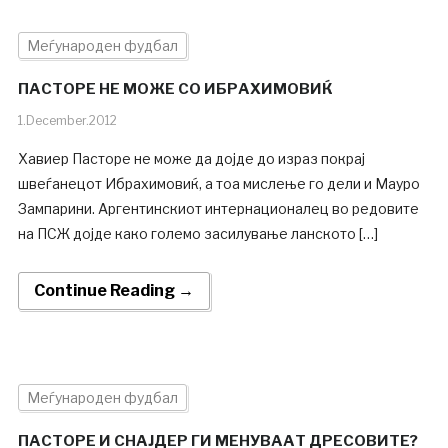
Меѓународен фудбал
ПАСТОРЕ НЕ МОЖЕ СО ИБРАХИМОВИЌ
1.December.2012
Хавиер Пасторе не може да дојде до израз покрај
швеѓанецот Ибрахимовиќ, а тоа мислење го дели и Мауро
Зампарини. Аргентинскиот интернационалец во редовите
на ПСЖ дојде како големо засилување ланското […]
Continue Reading →
Меѓународен фудбал
ПАСТОРЕ И СНАЈДЕР ГИ МЕНУВААТ ДРЕСОВИТЕ?