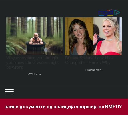
ливи документи од полиција завршија во ВМРО?