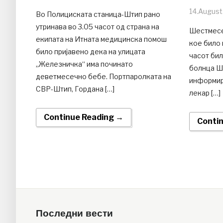
14.August
Во Полициската станица-Штип рано
утринава во 3.05 часот од страна на
Шестмесе
екипата на Итната медицинска помош
кое било 
било пријавено дека на улицата
часот би
„Железничка“ има починато
болнца Шт
деветмесечно бебе. Портпаролката на
информир
СВР-Штип, Гордана […]
лекар […]
Continue Reading →
Conti
Последни вести