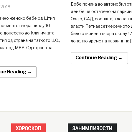
Бебе почина во автомобил от
.2018
ден беше оставено на паркин
чно женско бебе од Штип
Охајо, САД, соопштија локалн
починато вчера околу 10
власти.Петнаесетмесечното 
ло донесено во Клиничката
било откриено вчера околу 17
ип од страна на таткото Џ.О.,
локално време на паркинг на [
аат од МВР. Од страна на
Continue Reading →
nue Reading →
ХОРОСКОП
ЗАНИМЛИВОСТИ