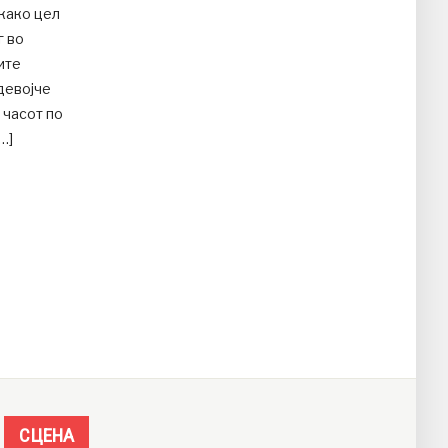
како цел
г во
ите
девојче
 часот по
…]
СЦЕНА