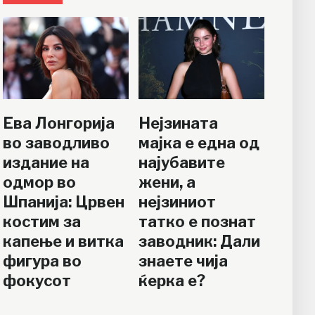
Ева Лонгорија
Нејзината
во заводливо
мајка е една од
издание на
најубавите
одмор во
жени, а
Шпанија: Црвен
нејзиниот
костим за
татко е познат
капење и витка
заводник: Дали
фигура во
знаете чија
фокусот
ќерка е?