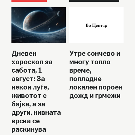
Дневен
Утре сончево и
хороскоп за
многу топло
сабота, 1
време,
август: За
попладне
некои луѓе,
локален пороен
животот е
дожд и грмежи
бајка, а за
други, нивната
врска се
раскинува