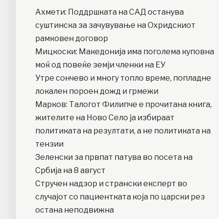
Ахмети: Поддршката на САД останува
суштинска за зачувување на Охридскиот
рамковен договор
Мицкоски: Македонија има поголема куповна
моќ од повеќе земји членки на ЕУ
Утре сончево и многу топло време, попладне
локален пороен дожд и грмежи
Марков: Талогот Филипче е прочитана книга,
жителите на Ново Село ја избираат
политиката на резултати, а не политиката на
тензии
Зеленски за првпат патува во посета на
Србија на 8 август
Стручен надзор и странски експерт во
случајот со пациентката која по царски рез
остана неподвижна