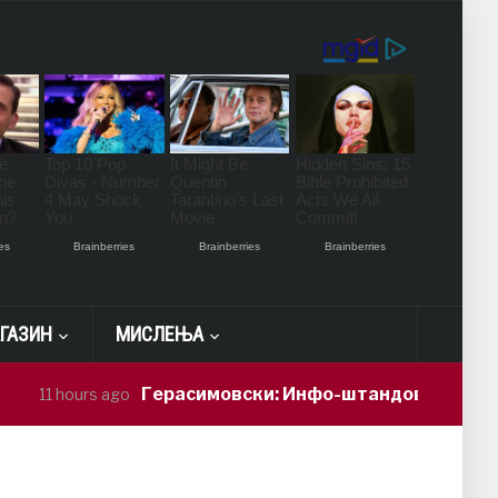
ГАЗИН
МИСЛЕЊА
Герасимовски: Инфо-штандови и здравств
11 hours ago