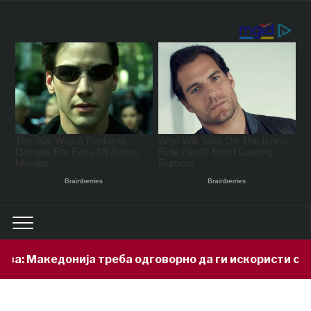
а: Македонија треба одговорно да ги искористи сво