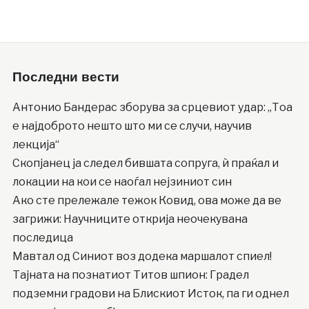
Последни вести
Антонио Бандерас зборува за срцевиот удар: „Тоа
е најдоброто нешто што ми се случи, научив
лекција“
Скопјанец ја следел бившата сопруга, ѝ праќал и
локации на кои се наоѓал нејзиниот син
Ако сте прележале тежок Ковид, ова може да ве
загрижи: Научниците открија неочекувана
последица
Mавтал од Синиот воз додека маршалот спиел!
Тајната на познатиот Титов шпион: Градел
подземни градови на Блискиот Исток, па ги однел