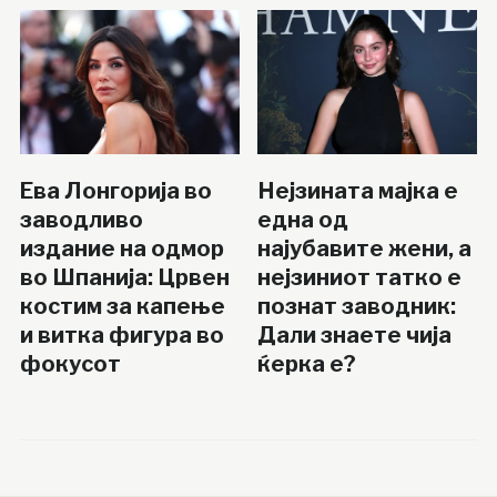
Ева Лонгорија во
Нејзината мајка е
заводливо
една од
издание на одмор
најубавите жени, а
во Шпанија: Црвен
нејзиниот татко е
костим за капење
познат заводник:
и витка фигура во
Дали знаете чија
фокусот
ќерка е?