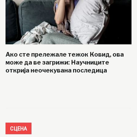
Ако сте прележале тежок Ковид, ова
може да ве загрижи: Научниците
открија неочекувана последица
СЦЕНА