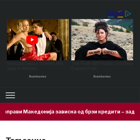
и Македонија зависна од брзи кредити – задолжени 33