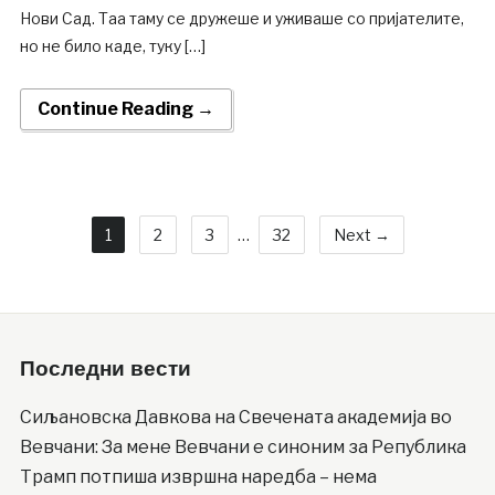
Нови Сад. Таа таму се дружеше и уживаше со пријателите,
но не било каде, туку […]
Continue Reading →
1
2
3
…
32
Next →
Последни вести
Сиљановска Давкова на Свечената академија во
Вевчани: За мене Вевчани е синоним за Република
Трамп потпиша извршна наредба – нема