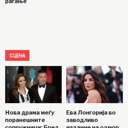
раѓање
СЦЕНА
Нова драма меѓу
Ева Лонгорија во
поранешните
заводливо
сопружници: Бред
издание на одмор