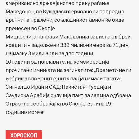
американско државјанство преку раѓање
Македонец во Кушадаси сериозно ги повредил
вратните пршлени, со владиниот авион ќе биде
пренесен во Скопје
Мицкоски ја направи Македонија зависна од брзи
кредити – задолжени 333 милиони евра за 71 ден,
најмалку 3 милијарди за две години
10 години од поплавите, на комеморација
прочитани имињата на загинатите: „Времето не ги
избриша спомените, ниту пак ја намали тагата“
Сигнал до Иран и САД: Пакистан, Турција и
Саудиска Арабија склучија пакт за заемна одбрана
Страотна сообраќајка во Скопје: Загина 19-
годишно момче
ХОРОСКОП