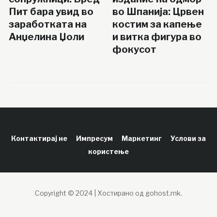
Пит бара увид во
во Шпанија: Црвен
заработката на
костим за капење
Анџелина Џоли
и витка фигура во
фокусот
Контактирај не
Импресум
Маркетинг
Услови за
користење
Copyright © 2024 | Хостирано од gohost.mk.