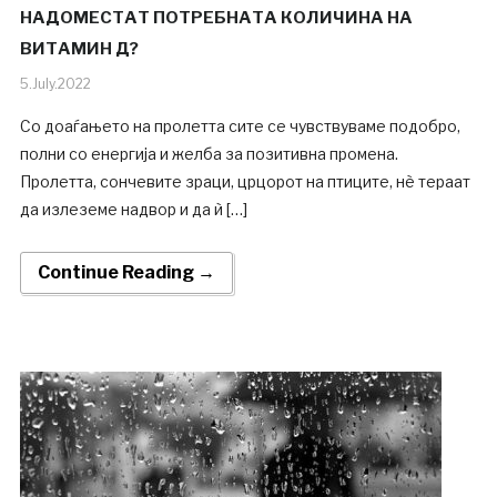
НАДОМЕСТАТ ПОТРЕБНАТА КОЛИЧИНА НА
ВИТАМИН Д?
5.July.2022
Со доаѓањето на пролетта сите се чувствуваме подобро,
полни со енергија и желба за позитивна промена.
Пролетта, сончевите зраци, црцорот на птиците, нè тераат
да излеземе надвор и да ѝ […]
Continue Reading →