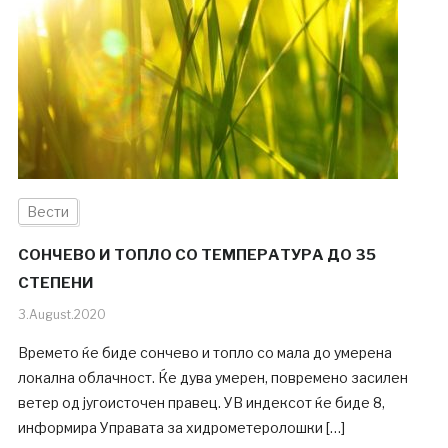
Вести
СОНЧЕВО И ТОПЛО СО ТЕМПЕРАТУРА ДО 35
СТЕПЕНИ
3.August.2020
Времето ќе биде сончево и топло со мала до умерена
локална облачност. Ќе дува умерен, повремено засилен
ветер од југоисточен правец. УВ индексот ќе биде 8,
информира Управата за хидрометеролошки […]