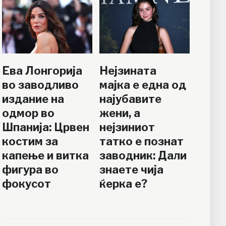
Ева Лонгорија
Нејзината
во заводливо
мајка е една од
издание на
најубавите
одмор во
жени, а
Шпанија: Црвен
нејзиниот
костим за
татко е познат
капење и витка
заводник: Дали
фигура во
знаете чија
фокусот
ќерка е?