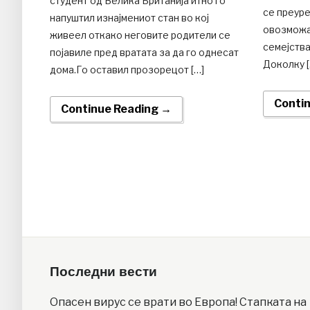
студент од Велика Британија итно го
се преуре
напуштил изнајмениот стан во кој
овозможа
живеел откако неговите родители се
семејств
појавиле пред вратата за да го однесат
Доколку [
дома.Го оставил прозорецот […]
Conti
Continue Reading →
Последни вести
Опасен вирус се врати во Европа! Стапката на