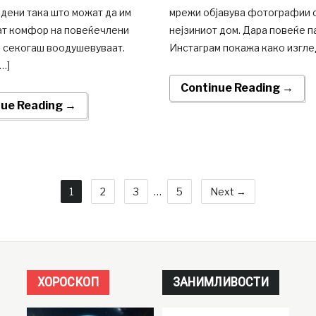
дени така што можат да им
мрежи објавува фотографии 
т комфор на повеќечлени
нејзиниот дом. Дара повеќе п
а секогаш воодушевуваат.
Инстаграм покажа како изглед
…]
Continue Reading →
nue Reading →
1
2
3
…
5
Next →
ХОРОСКОП
ЗАНИМЛИВОСТИ