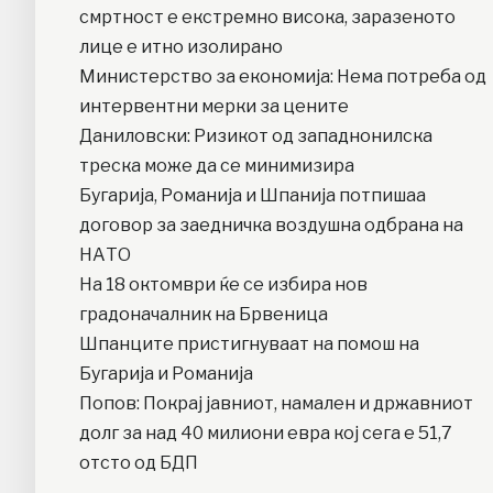
смртност е екстремно висока, заразеното
лице е итно изолирано
Министерство за економија: Нема потреба од
интервентни мерки за цените
Даниловски: Ризикот од западнонилска
треска може да се минимизира
Бугарија, Романија и Шпанија потпишаа
договор за заедничка воздушна одбрана на
НАТО
На 18 октомври ќе се избира нов
градоначалник на Брвеница
Шпанците пристигнуваат на помош на
Бугарија и Романија
Попов: Покрај јавниот, намален и државниот
долг за над 40 милиони евра кој сега е 51,7
отсто од БДП