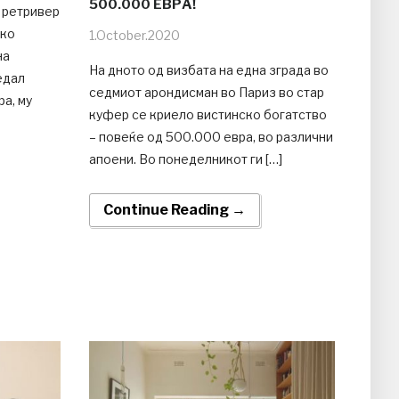
500.000 ЕВРА!
н ретривер
ако
1.October.2020
на
На дното од визбата на една зграда во
едал
седмиот арондисман во Париз во стар
а, му
куфер се криело вистинско богатство
– повеќе од 500.000 евра, во различни
апоени. Во понеделникот ги […]
Continue Reading →