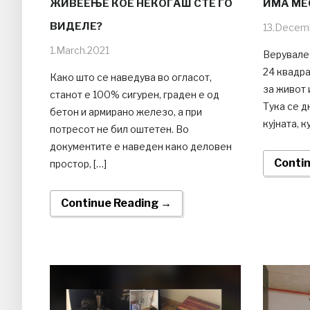
ЖИВЕЕЊЕ КОЕ НЕКОГАШ СТЕ ГО
ИМА МЕС
ВИДЕЛЕ?
13.Decem
1.March.2021
Верувале 
24 квадра
Како што се наведува во огласот,
за живот
станот е 100% сигурен, граден е од
Тука се д
бетон и армирано железо, а при
кујната, 
потресот не бил оштетен. Во
документите е наведен како деловен
Conti
простор, […]
Continue Reading →