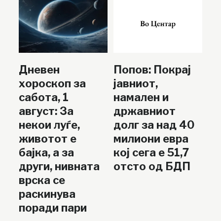
Дневен
Попов: Покрај
хороскоп за
јавниот,
сабота, 1
намален и
август: За
државниот
некои луѓе,
долг за над 40
животот е
милиони евра
бајка, а за
кој сега е 51,7
други, нивната
отсто од БДП
врска се
раскинува
поради пари