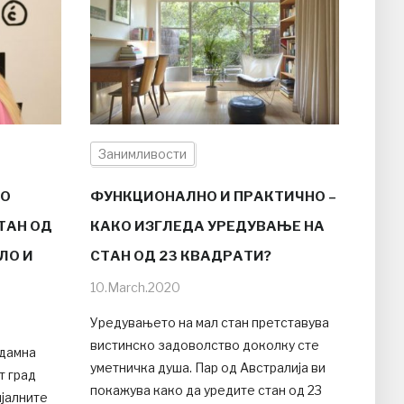
Занимливости
ВО
ФУНКЦИОНАЛНО И ПРАКТИЧНО –
ТАН ОД
КАКО ИЗГЛЕДА УРЕДУВАЊЕ НА
ЕЛО И
СТАН ОД 23 КВАДРАТИ?
10.March.2020
Уредувањето на мал стан претставува
вистинско задоволство доколку сте
одамна
уметничка душа. Пар од Австралија ви
т град
покажува како да уредите стан од 23
ијалните