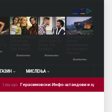
ГАЗИН
МИСЛЕЊА
Герасимовски: Инфо-штандови и здравствени про
y ago