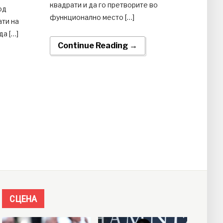
квадрати и да го претворите во
од
функционално место […]
ати на
а […]
Continue Reading →
СЦЕНА