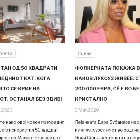
вости
Сцена
СТАН ОД 50 КВАДРАТИ
ФОЛКЕРКАТА ПОКАЖА 
ЛЕДНИОТ КАТ: КОГА
КАКОВ ЛУКСУЗ ЖИВЕЕ: С
ШТО СЕ КРИЕ НА
200 000 ЕВРА, СÈ E ВО Б
ОТ, ОСТАНАЛ БЕЗ ЗДИВ!
КРИСТАЛНО
t.2020
3.May.2020
те како овој човек преуредил
Пејачката Дара Бубамара не
лно искористил 51 квадрат
купи луксузен имот во роднио
простор Малите станови што
Нови Сад, а честопати на соц