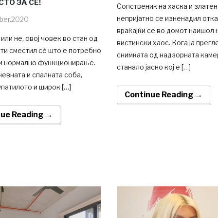
ТО ЗА СÈ!
Сопственик на хаска и злате
непријатно се изненадил отк
ber.2020
враќајќи се во домот наишол 
или не, овој човек во стан од
вистински хаос. Кога ја прегл
ти сместил сè што е потребно
снимката од надзорната камер
 и нормално функционирање.
станало јасно кој е […]
невната и спалната соба,
купатилото и широк […]
Continue Reading →
nue Reading →