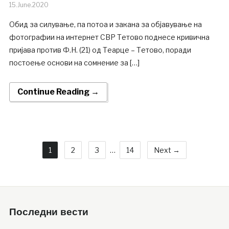
15.June.2020
Обид за силување, па потоа и закана за објавување на
фотографии на интернет СВР Тетово поднесе кривична
пријава против Ф.Н. (21) од Теарце – Тетово, поради
постоење основи на сомнение за […]
Continue Reading →
1
2
3
…
14
Next →
Последни вести