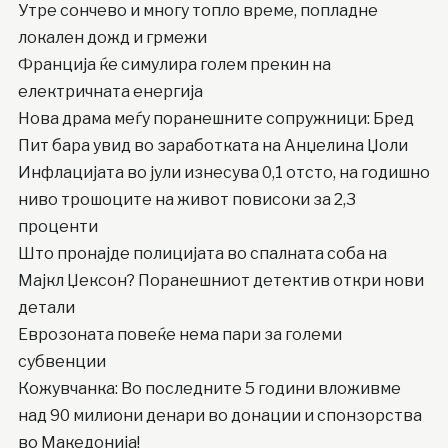
Утре сончево и многу топло време, попладне
локален дожд и грмежи
Франција ќе симулира голем прекин на
електричната енергија
Нова драма меѓу поранешните сопружници: Бред
Пит бара увид во заработката на Анџелина Џоли
Инфлацијата во јули изнесува 0,1 отсто, на годишно
ниво трошоците на живот повисоки за 2,3
проценти
Што пронајде полицијата во спалната соба на
Мајкл Џексон? Поранешниот детектив откри нови
детали
Еврозоната повеќе нема пари за големи
субвенции
Кожувчанка: Во последните 5 години вложивме
над 90 милиони денари во донации и спонзорства
во Македонија!