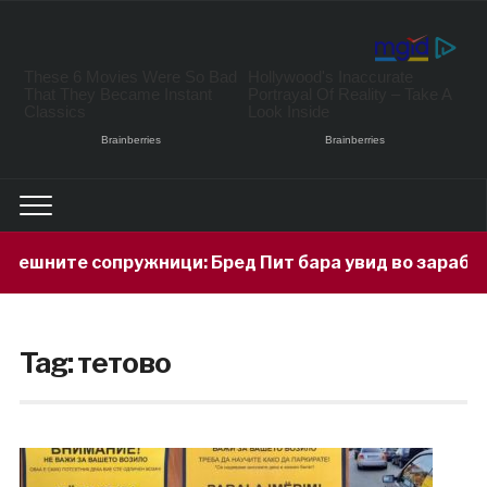
ите сопружници: Бред Пит бара увид во заработката 
Tag:
тетово