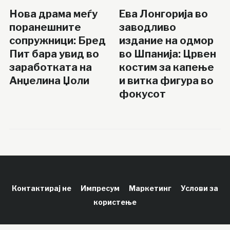
Нова драма меѓу
Ева Лонгорија во
поранешните
заводливо
сопружници: Бред
издание на одмор
Пит бара увид во
во Шпанија: Црвен
заработката на
костим за капење
Анџелина Џоли
и витка фигура во
фокусот
Контактирај не
Импресум
Маркетинг
Услови за
користење