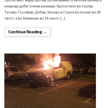
Протесниот марш против поскапувањето на електричната
енергија доби големи размери. Протестите во Скопје,
Тетово, Гостивар, Дебар, Кичево и Струга ќе почнат во 18
часот, а во Куманово во 14 часот. […]
Continue Reading →