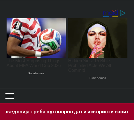
онија треба одговорно да ги искористи своите минер