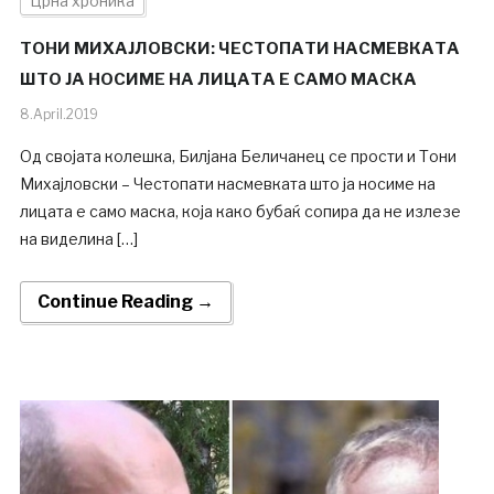
Црна хроника
ТОНИ МИХАЈЛОВСКИ: ЧЕСТОПАТИ НАСМЕВКАТА
ШТО ЈА НОСИМЕ НА ЛИЦАТА Е САМО МАСКА
8.April.2019
Од својата колешка, Билјана Беличанец се прости и Тони
Михајловски – Честопати насмевката што ја носиме на
лицата е само маска, која како бубаќ сопира да не излезе
на виделина […]
Continue Reading →