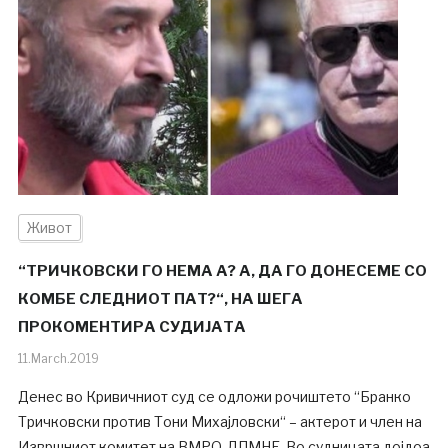
Живот
“ТРИЧКОВСКИ ГО НЕМА А? А, ДА ГО ДОНЕСЕМЕ СО
КОМБЕ СЛЕДНИОТ ПАТ?“, НА ШЕГА
ПРОКОМЕНТИРА СУДИЈАТА
11.March.2019
Денес во Кривичниот суд се одложи рочиштето “Бранко
Тричковски против Тони Михајловски“ – актерот и член на
Извршниот комитет на ВМРО-ДПМНЕ. Во судницата дојдоа