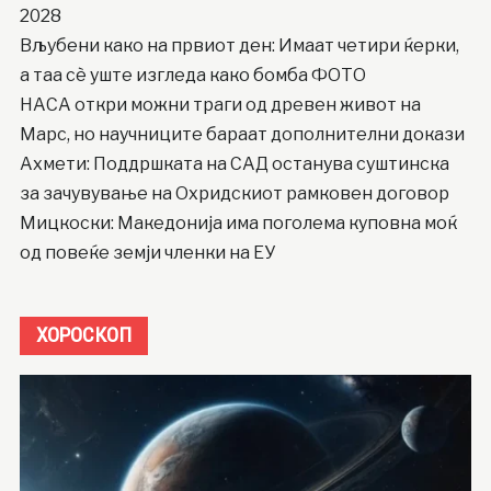
2028
Вљубени како на првиот ден: Имаат четири ќерки,
а таа сè уште изгледа како бомба ФОТО
НАСА откри можни траги од древен живот на
Марс, но научниците бараат дополнителни докази
Ахмети: Поддршката на САД останува суштинска
за зачувување на Охридскиот рамковен договор
Мицкоски: Македонија има поголема куповна моќ
од повеќе земји членки на ЕУ
ХОРОСКОП