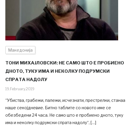
Македонија
ТОНИ МИХАЈЛОВСКИ: НЕ САМО ШТО Е ПРОБИЕНО
ДНОТО, ТУКУ ИМА И НЕКОЛКУ ПОДРУМСКИ
СПРАТА НАДОЛУ
19.February.2019
“Убиства, грабежи, палежи, исчезнати, престрелки, станаа
наше секојдневие. Битно таблите со новото име се
обезбедени 24 часа. Не само што е пробиено дното, туку
има и неколку подрумски спрата надолу“, […]