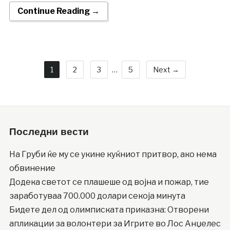
Continue Reading →
1
2
3
…
5
Next →
Последни вести
На Груби ќе му се укине куќниот притвор, ако нема
обвинение
Додека светот се плашеше од војна и пожар, тие
заработуваа 700.000 долари секоја минута
Бидете дел од олимписката приказна: Отворени
апликации за волонтери за Игрите во Лос Анџелес