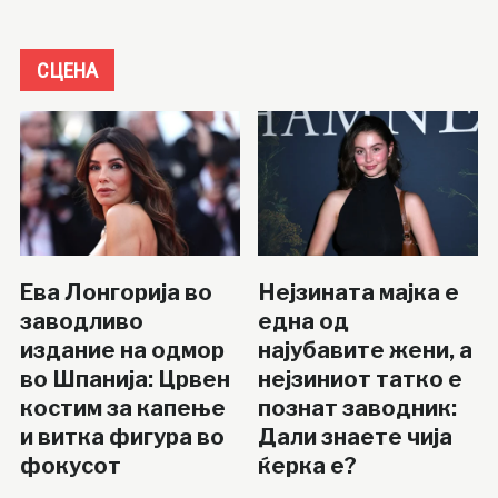
СЦЕНА
Ева Лонгорија во
Нејзината мајка е
заводливо
една од
издание на одмор
најубавите жени, а
во Шпанија: Црвен
нејзиниот татко е
костим за капење
познат заводник:
и витка фигура во
Дали знаете чија
фокусот
ќерка е?