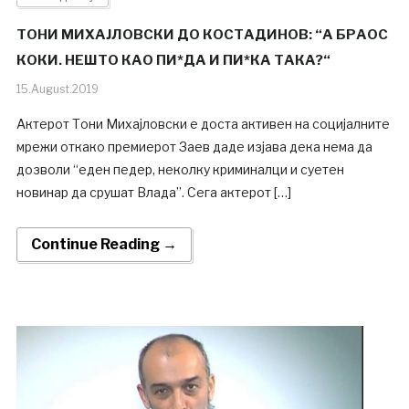
ТОНИ МИХАЈЛОВСКИ ДО КОСТАДИНОВ: “А БРАОС
КОКИ. НЕШТО КАО ПИ*ДА И ПИ*КА ТАКА?“
15.August.2019
Актерот Тони Михајловски е доста активен на социјалните
мрежи откако премиерот Заев даде изјава дека нема да
дозволи “еден педер, неколку криминалци и суетен
новинар да срушат Влада”. Сега актерот […]
Continue Reading →