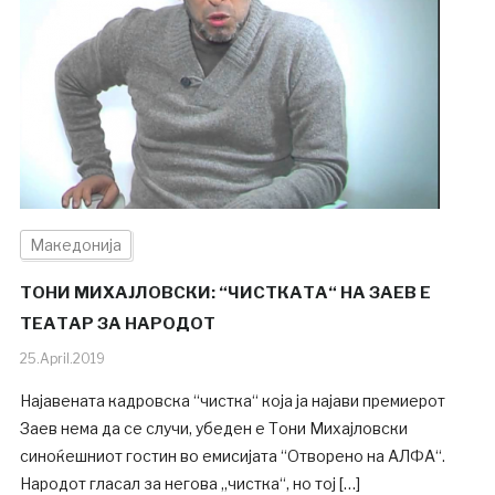
Македонија
ТОНИ МИХАЈЛОВСКИ: “ЧИСТКАТА“ НА ЗАЕВ Е
ТЕАТАР ЗА НАРОДОТ
25.April.2019
Најавената кадровска “чистка“ која ја најави премиерот
Заев нема да се случи, убеден е Тони Михајловски
синоќешниот гостин во емисијата “Отворено на АЛФА“.
Народот гласал за негова „чистка“, но тој […]