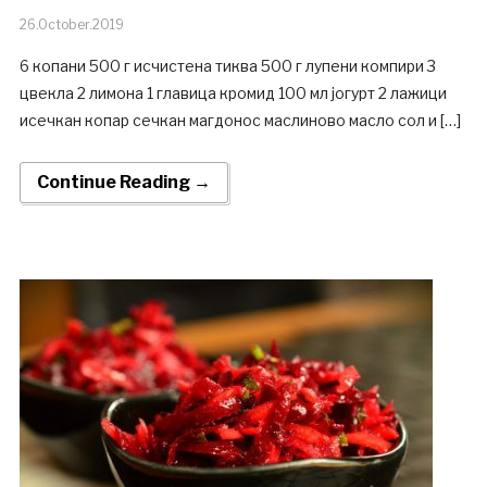
26.October.2019
6 копани 500 г исчистена тиква 500 г лупени компири 3
цвекла 2 лимона 1 главица кромид 100 мл јогурт 2 лажици
исечкан копар сечкан магдонос маслиново масло сол и […]
Continue Reading →