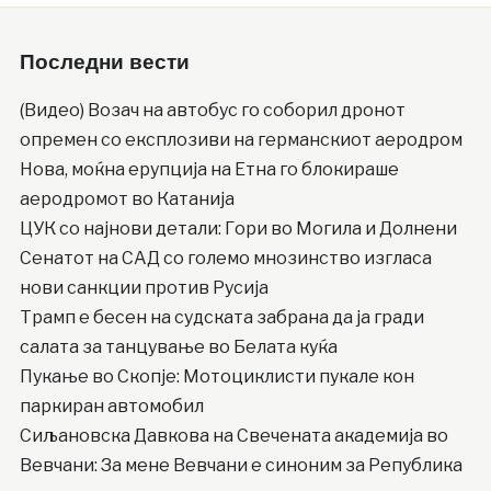
Последни вести
(Видео) Возач на автобус го соборил дронот
опремен со експлозиви на германскиот аеродром
Нова, моќна ерупција на Етна го блокираше
аеродромот во Катанија
ЦУК со најнови детали: Гори во Могила и Долнени
Сенатот на САД со големо мнозинство изгласа
нови санкции против Русија
Трамп е бесен на судската забрана да ја гради
салата за танцување во Белата куќа
Пукање во Скопје: Мотоциклисти пукале кон
паркиран автомобил
Сиљановска Давкова на Свечената академија во
Вевчани: За мене Вевчани е синоним за Република