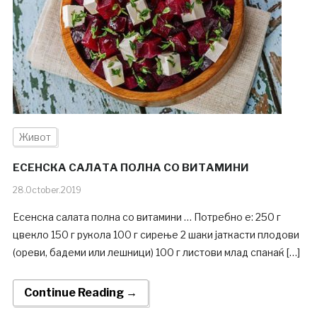
Живот
ЕСЕНСКА САЛАТА ПОЛНА СО ВИТАМИНИ
28.October.2019
Есенска салата полна со витамини … Потребно е: 250 г
цвекло 150 г рукола 100 г сирење 2 шаки јаткасти плодови
(ореви, бадеми или лешници) 100 г листови млад спанаќ […]
Continue Reading →