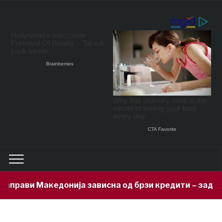
и Македонија зависна од брзи кредити – задолжени 33