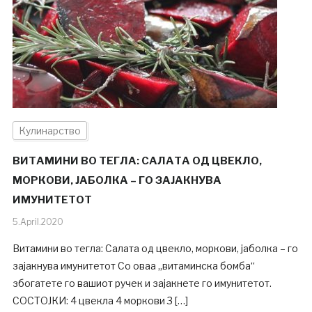
Кулинарство
ВИТАМИНИ ВО ТЕГЛА: САЛАТА ОД ЦВЕКЛО,
МОРКОВИ, ЈАБОЛКА – ГО ЗАЈАКНУВА
ИМУНИТЕТОТ
5.April.2020
Витамини во тегла: Салата од цвекло, моркови, јаболка – го
зајакнува имунитетот Со оваа „витаминска бомба“
збогатете го вашиот ручек и зајакнете го имунитетот.
СОСТОЈКИ: 4 цвекла 4 моркови 3 […]