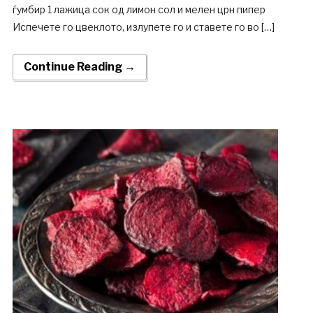
ѓумбир 1 лажица сок од лимон сол и мелен црн пипер
Испечете го цвеклото, излупете го и ставете го во […]
Continue Reading →