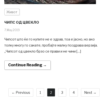
Живот
ЧИПС ОД ЦВЕКЛО
7.May.2019
Чипсот што ќе го купите не е здрав, тоа е јасно, но ако
толку многу го сакате, пробајте малку поздрава верзија.
„Чипсот од цвекло брзо се прави и не чини […]
Continue Reading →
← Previous
1
2
3
4
Next →