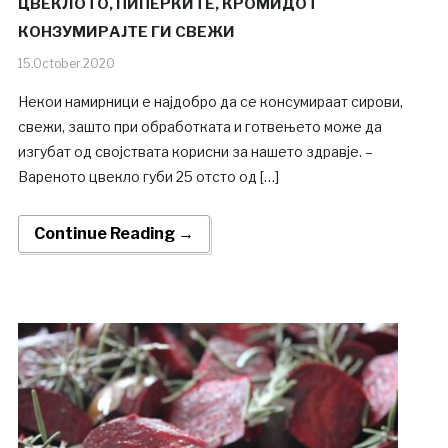
ЦВЕКЛОТО, ПИПЕРКИТЕ, КРОМИДОТ
КОНЗУМИРАЈТЕ ГИ СВЕЖИ
15.October.2020
Некои намирници e најдобро да се консумираат сирови,
свежи, зашто при обработката и готвењето може да
изгубат од својствата корисни за нашето здравје. –
Вареното цвекло губи 25 отсто од […]
Continue Reading →