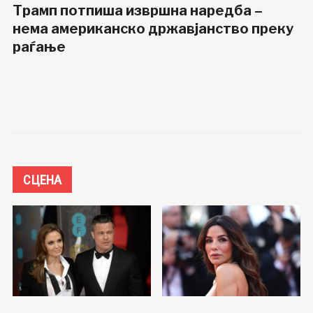
Трамп потпиша извршна наредба –
нема американско државјанство преку
раѓање
СЦЕНА