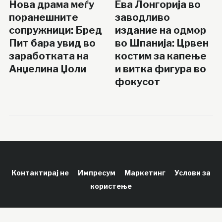
Нова драма меѓу
Ева Лонгорија во
поранешните
заводливо
сопружници: Бред
издание на одмор
Пит бара увид во
во Шпанија: Црвен
заработката на
костим за капење
Анџелина Џоли
и витка фигура во
фокусот
Контактирај не
Импресум
Маркетинг
Услови за
користење