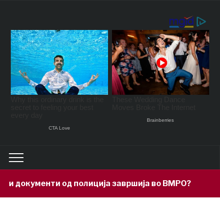
кументи од полиција завршија во ВМРО?
3 hours 