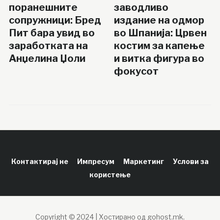
поранешните
заводливо
сопружници: Бред
издание на одмор
Пит бара увид во
во Шпанија: Црвен
заработката на
костим за капење
Анџелина Џоли
и витка фигура во
фокусот
Контактирај не
Импресум
Маркетинг
Услови за
користење
Copyright © 2024 | Хостирано од gohost.mk.