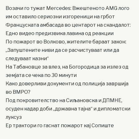
Возачи го тужат Mercedes: Вжештеното AMG лого
им оставило сериозни изгореници на грбот
Француската амбасада во центарот на скандалот:
Едно видео предизвика лавина од реакции
По пожарот во Волково, жителите бараат закон:
„Запуштените ниви да се расчистуваат или да
следуваат казни“
На Табановце за влез, на Богородица за излез од
земјата се чека по 30 минути
Како доверливи документи од полиција завршија
во ВМРО?
Под покровителство на Сиљановска и ДПМНЕ,
осуден кадар доби „државна тајна“ и дипломатски
луксуз
Ер трактори го гаснат пожарот кај Сопиште