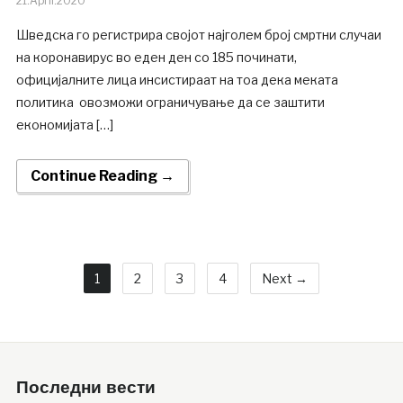
21.April.2020
Шведска го регистрира својот најголем број смртни случаи
на коронавирус во еден ден со 185 починати,
официјалните лица инсистираат на тоа дека меката
политика овозможи ограничување да се заштити
економијата […]
Continue Reading →
1
2
3
4
Next →
Последни вести