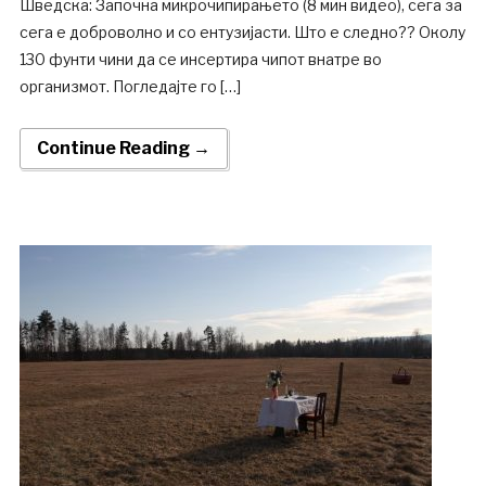
Шведска: Започна микрочипирањето (8 мин видео), сега за
сега е доброволно и со ентузијасти. Што е следно?? Околу
130 фунти чини да се инсертира чипот внатре во
организмот. Погледајте го […]
Continue Reading →