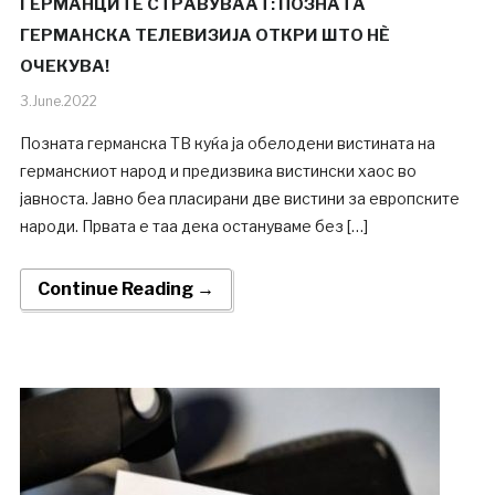
ГЕРМАНЦИТЕ СТРАВУВААТ: ПОЗНАТА
ГЕРМАНСКА ТЕЛЕВИЗИЈА ОТКРИ ШТО НЀ
ОЧЕКУВА!
3.June.2022
Позната германска ТВ куќа ја обелодени вистината на
германскиот народ и предизвика вистински хаос во
јавноста. Јавно беа пласирани две вистини за европските
народи. Првата е таа дека остануваме без […]
Continue Reading →