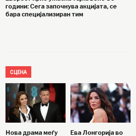
години: Сега започнува акцијата, се
бара специјализиран тим
СЦЕНА
Нова драма меѓу
Ева Лонгорија во