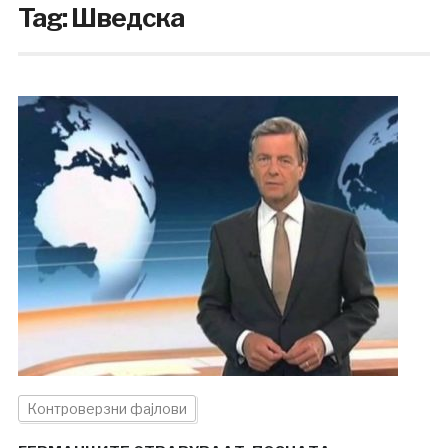
Tag:
Шведска
Контроверзни фајлови