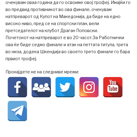
очекувам оваа година да го освоиме овој трофеј. Имајќи го
во предвид противникот во ова финале, очекувам
натпреварот од Купот на Македонија, да биде на едно
високо ниво, пред се на спортски план, вели
претседателот на клубот Драган Поповски.
Почетокот на натпреварот е во 20 часот.За Работнички
ова ќе биде седмо финале и атак на петтата титула, трета
во низа, додека Шкендија во своето трето финале го бара
првиот трофеј.
Пронајдете не на следниве мрежи: