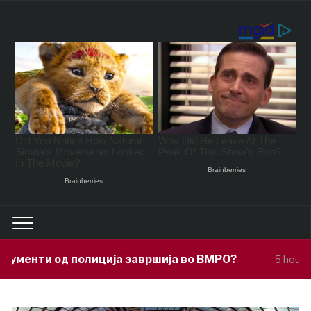
ија завршија во ВМРО?
Под покровит
5 hours ago