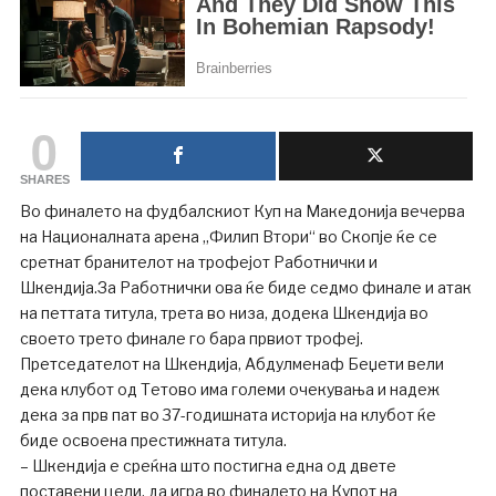
0
SHARES
Во финалето на фудбалскиот Куп на Македонија вечерва
на Националната арена „Филип Втори“ во Скопје ќе се
сретнат бранителот на трофејот Работнички и
Шкендија.За Работнички ова ќе биде седмо финале и атак
на петтата титула, трета во низа, додека Шкендија во
своето трето финале го бара првиот трофеј.
Претседателот на Шкендија, Абдулменаф Беџети вели
дека клубот од Тетово има големи очекувања и надеж
дека за прв пат во 37-годишната историја на клубот ќе
биде освоена престижната титула.
– Шкендија е среќна што постигна една од двете
поставени цели, да игра во финалето на Купот на