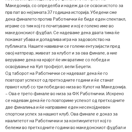
Македонија, со определба и надеж да се освои истото за
прв пат во нејзината 37 годишна историја. Убедени сме
дека финалето против Работнички ќе биде еден спектакл,
играме со тим кој го почитуваме и кој е големо име во
македонскиот фудбал. Се надеваме дека двата тима ќе
покажат убава и допадлива игра на задоволство на
публиката. Нашите навивачи се големи ентузијасти пред
овој натпреар, живеат за клубот и за ова финале, а ние
веруваме дека на крајот ќе им вратиме со победа и
освојување на Куп трофејот, вели Беџети.
Од таборот на Работнички се надеваат дека ќе го
повторат успехот од претходните години и ќе станат
првиот клуб со три победи во низа во Купот на Македонија.
– Ова е трето финале во низа за ФК Работнички. Искрено
се надевам дека ќе го повториме успехот од претходните
две финалиња и ќе направиме еден несекојдневен
спортски успех за нашиот клуб. Ова финале е доказ за
квалитетот на Работнички и за континуитетот кој го
бележи во претходните години во македонскиот фудбал и