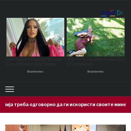
оворно да ги искористи своите минерални богатства