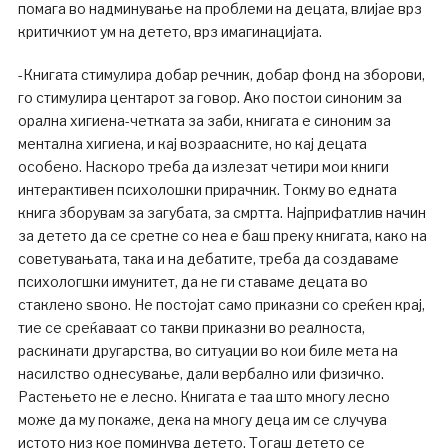
помага во надминување на проблеми на децата, влијае врз
критичкиот ум на детето, врз имагинацијата.
-Книгата стимулира добар речник, добар фонд на зборови,
го стимулира центарот за говор. Ако постои синоним за
орална хигиена-четката за заби, книгата е синоним за
ментална хигиена, и кај возраасните, но кај децата
особено. Наскоро треба да излезат четири мои книги
интерактивен психолошки прирачник. Токму во едната
книга зборувам за загубата, за смртта. Најприфатлив начин
за детето да се сретне со неа е баш преку книгата, како на
советувањата, така и на дебатите, треба да создаваме
психологшки имунитет, да не ги ставаме децата во
стаклено ѕвоно. Не постојат само приказни со среќен крај,
тие се среќаваат со такви приказни во реалноста,
раскинати другарства, во ситуации во кои биле мета на
насилство однесување, дали вербално или физичко.
Растењето не е лесно. Книгата е таа што многу лесно
може да му покаже, дека на многу деца им се случува
истото низ кое поминува детето. Тогаш детето се