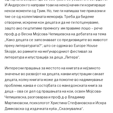
И Андерсен го направи тоаи на некој начин ги коригираше
некои моменти од Грим. Но, тие ги напишаа тие приказни и
тие се од колективната меморија. Треба да бидеме
отворени, искрени кон децата и да не ги потценуваме,
зашто ако ги штитиме премногу им правиме лошо – рече
проф.д-р Весна Мојсова-Чепишевска на дебатата на тема
„Како децата се запознаваат со предизвиците во животот
преку литературата?“, што се одржа во Europe House
Skopje, во рамките на меѓународниот фестивал за
литература и илустрација за деца „Литера“.
Интересни прашања за местото на книгата и нејзиното
значење во развојот на децата, какви илустрации сакаат
децата, колку книгата може да помогне во надминување
проблеми, каква е состојбата со македонската книга за
деца – ова се дел од прашањата на кои, освен Мојсова-
Чепишевска, разговараа и проф.д-р Владимир
Мартиновски, психологот Христина Стефановска и Искра
Димковска од издачката куќа „Сказнувалка“.