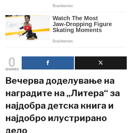
0
SHARES
Вечерва доделување на
наградите на „Литера“ за
најдобра детска книга и
најдобро илустрирано
дело