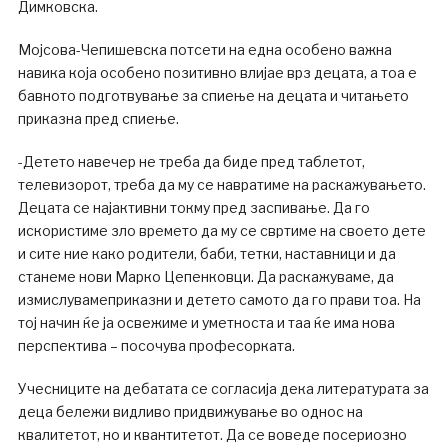
Димковска.
Мојсова-Чепишевска потсети на една особено важна
навика која особено позитивно влијае врз децата, а тоа е
бавното подготвување за спиење на децата и читањето
приказна пред спиење.
-Детето навечер не треба да биде пред таблетот,
телевизорот, треба да му се навратиме на раскажувањето.
Децата се најактивни токму пред заспивање. Да го
искористиме зло времето да му се свртиме на своето дете
и сите ние како родители, баби, тетки, наставници и да
станеме нови Марко Цепенковци. Да раскажуваме, да
измислувамеприказни и детето самото да го прави тоа. На
тој начин ќе ја освежиме и уметноста и таа ќе има нова
перспектива – посочува професорката.
Учесниците на дебатата се согласија дека литературата за
деца бележи видливо придвижување во однос на
квалитетот, но и квантитетот. Да се воведе посериозно