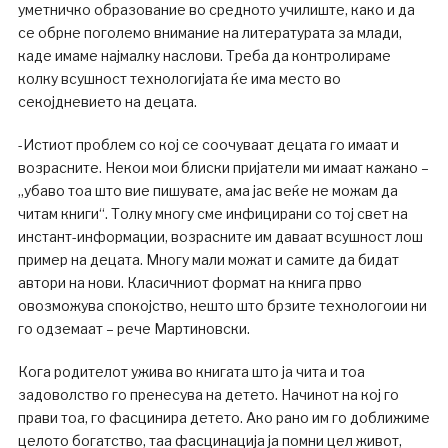
уметничко образование во средното училиште, како и да
се обрне поголемо внимание на литературата за млади,
каде имаме најмалку наслови. Треба да контролираме
колку всушност технологијата ќе има место во
секојдневието на децата.
-Истиот проблем со кој се соочуваат децата го имаат и
возрасните. Некои мои блиски пријатели ми имаат кажано –
„убаво тоа што вие пишувате, ама јас веќе не можам да
читам книги“. Толку многу сме инфицирани со тој свет на
инстант-информации, возрасните им даваат всушност лош
пример на децата. Многу мали можат и самите да бидат
автори на нови. Класичниот формат на книга прво
овозможува спокојство, нешто што брзите технологоии ни
го одземаат – рече Мартиновски.
Кога родителот ужива во книгата што ја чита и тоа
задоволство го пренесува на детето. Начинот на кој го
прави тоа, го фасцинира детето. Ако рано им го доближиме
целото богатство, таа фасцинација ја помни цел живот,