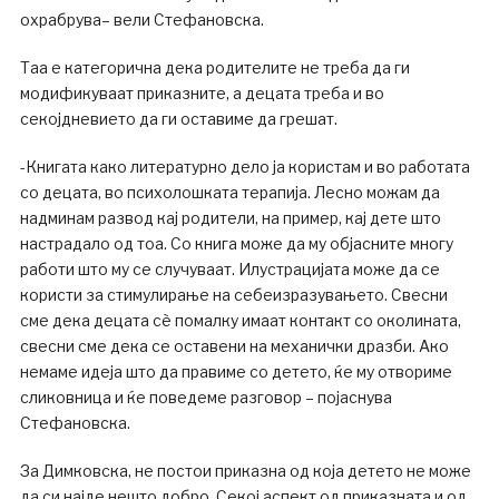
охрабрува– вели Стефановска.
Таа е категорична дека родителите не треба да ги
модификуваат приказните, а децата треба и во
секојдневието да ги оставиме да грешат.
-Книгата како литературно дело ја користам и во работата
со децата, во психолошката терапија. Лесно можам да
надминам развод кај родители, на пример, кај дете што
настрадало од тоа. Со книга може да му објасните многу
работи што му се случуваат. Илустрацијата може да се
користи за стимулирање на себеизразувањето. Свесни
сме дека децата сѐ помалку имаат контакт со околината,
свесни сме дека се оставени на механички дразби. Ако
немаме идеја што да правиме со детето, ќе му отвориме
сликовница и ќе поведеме разговор – појаснува
Стефановска.
За Димковска, не постои приказна од која детето не може
да си најде нешто добро. Секој аспект од приказната и од