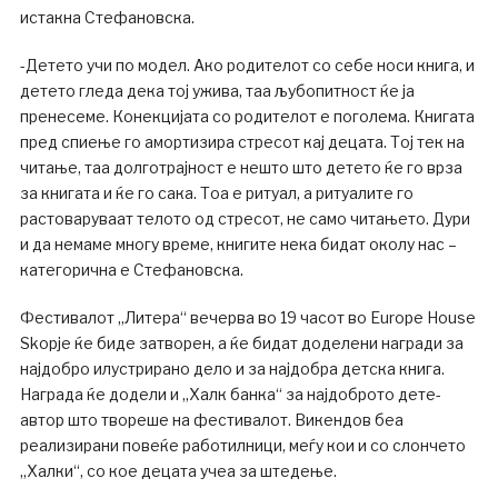
истакна Стефановска.
-Детето учи по модел. Ако родителот со себе носи книга, и
детето гледа дека тој ужива, таа љубопитност ќе ја
пренесеме. Конекцијата со родителот е поголема. Книгата
пред спиење го амортизира стресот кај децата. Тој тек на
читање, таа долготрајност е нешто што детето ќе го врза
за книгата и ќе го сака. Тоа е ритуал, а ритуалите го
растоваруваат телото од стресот, не само читањето. Дури
и да немаме многу време, книгите нека бидат околу нас –
категорична е Стефановска.
Фестивалот „Литера“ вечерва во 19 часот во Europe House
Skopje ќе биде затворен, а ќе бидат доделени награди за
најдобро илустрирано дело и за најдобра детска книга.
Награда ќе додели и „Халк банка“ за најдоброто дете-
автор што твореше на фестивалот. Викендов беа
реализирани повеќе работилници, меѓу кои и со слончето
„Халки“, со кое децата учеа за штедење.