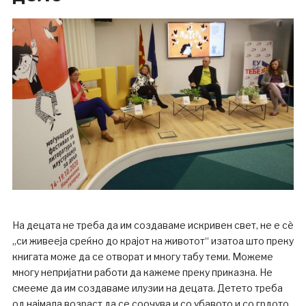
На децата не треба да им создаваме искривен свет, не е сѐ
„си живееја среќно до крајот на животот“ изатоа што преку
книгата може да се отворат и многу табу теми. Можеме
многу непријатни работи да кажеме преку приказна. Не
смееме да им создаваме илузии на децата. Детето треба
од најмала возраст да се соочува и со убавото и со грдото.