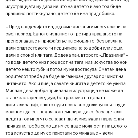
илустрацијата му дава нешто на детето и ако тоа биде
правилно поттикнувано, детето ќе има придобивка.
– Пред пандемијата издадовме две книги многу важни за
овој период. Едното издание го третира прашањето на
препознавање и прифаќање на емоциите, без разлика
дали општестовото ги перципира како добри или лоши,
дали е спокој или тага. Додека пак, второто -„Празнина“ –
го води детето низ процесот на тага, низ искуства во кои
детето нешто губи и потоа му недостасува. Сметам дека
родителот треба да биде ангажиран другар во чинот на
читањето. Ако и вие ја сакате книгата и детето ќе ужива.
Мислам дека добра приказна и илустрација не може да
стане застарен медиум, без разлика на целата
дигитализација, зашто нуди поинакво доживување, нуди
можност да се гледам контемплира, да се бара детали,
децата тоа многу го сакааат, да измислуваат паралелни
приказни, треба само да им се даде можност и на целото
тоа искуство да му се пристапи со уживање – вели