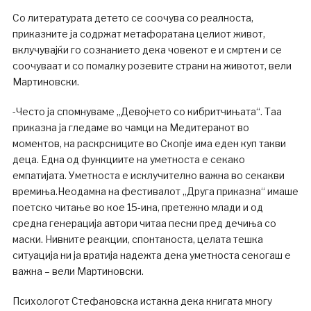
Со литературата детето се соочува со реалноста,
приказните ја содржат метафоратана целиот живот,
вклучувајќи го сознанието дека човекот е и смртен и се
соочуваат и со помалку розевите страни на животот, вели
Мартиновски.
-Често ја спомнуваме „Девојчето со кибритчињата“. Таа
приказна ја гледаме во чамци на Медитеранот во
моментов, на раскрсниците во Скопје има еден куп такви
деца. Една од функциите на уметноста е секако
емпатијата. Уметноста е исклучително важна во секакви
времиња.Неодамна на фестивалот „Друга приказна“ имаше
поетско читање во кое 15-ина, претежно млади и од
средна генерација автори читаа песни пред дечиња со
маски. Нивните реакции, спонтаноста, целата тешка
ситуација ни ја вратија надежта дека уметноста секогаш е
важна – вели Мартиновски.
Психологот Стефановска истакна дека книгата многу