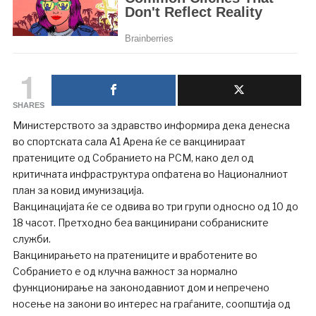
1
SHARES
Министерството за здравство информира дека денеска
во спортската сала А1 Арена ќе се вакцинираат
пратениците од Собранието на РСМ, како дел од
критичната инфраструктура опфатена во Националниот
план за ковид имунизација.
Вакцинацијата ќе се одвива во три групи односно од 10 до
18 часот. Претходно беа вакцинирани собраниските
служби.
Вакцинирањето на пратениците и вработените во
Собранието е од клучна важност за нормално
функционирање на законодавниот дом и непречено
носење на закони во интерес на граѓаните, соопштија од