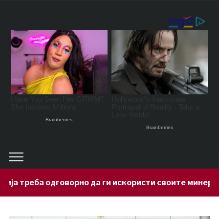
но да ги искористи своите минерални богатства