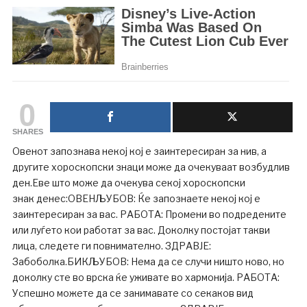
0
SHARES
Овенот запознава некој кој е заинтересиран за нив, а
другите хороскопски знаци може да очекуваат возбудлив
ден.Еве што може да очекува секој хороскопски
знак денес:ОВЕНЉУБОВ: Ќе запознаете некој кој е
заинтересиран за вас. РАБОТА: Промени во подредените
или луѓето кои работат за вас. Доколку постојат такви
лица, следете ги повнимателно. ЗДРАВЈЕ:
Забоболка.БИКЉУБОВ: Нема да се случи ништо ново, но
доколку сте во врска ќе уживате во хармонија. РАБОТА:
Успешно можете да се занимавате со секаков вид