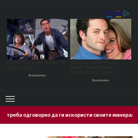
о да ги искористи своите минерални богатства