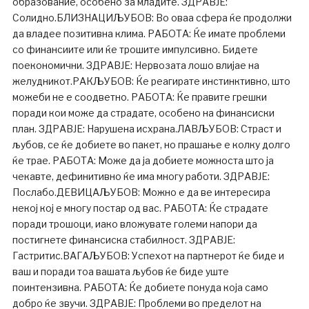
образование, особено за младите. ЗДРАВЈЕ:
Солидно.БЛИЗНАЦИЉУБОВ: Во оваа сфера ќе продолжи
да владее позитивна клима. РАБОТА: Ќе имате проблеми
со финансиите или ќе трошите импулсивно. Бидете
поекономични. ЗДРАВЈЕ: Нервозата лошо влијае на
желудникот.РАКЉУБОВ: Ќе реагирате инстинктивно, што
можеби не е соодветно. РАБОТА: Ќе правите грешки
поради кои може да страдате, особено на финансиски
план. ЗДРАВЈЕ: Нарушена исхрана.ЛАВЉУБОВ: Страст и
љубов, се ќе добиете во пакет, но прашање е колку долго
ќе трае. РАБОТА: Може да ја добиете можноста што ја
чекавте, дефинитивно ќе има многу работи. ЗДРАВЈЕ:
Послабо.ДЕВИЦАЉУБОВ: Можно е да ве интересира
некој кој е многу постар од вас. РАБОТА: Ќе страдате
поради трошоци, иако вложувате големи напори да
постигнете финансиска стабилност. ЗДРАВЈЕ:
Гастритис.ВАГАЉУБОВ: Успехот на партнерот ќе биде и
ваш и поради тоа вашата љубов ќе биде уште
поинтензивна. РАБОТА: Ќе добиете понуда која само
добро ќе звучи. ЗДРАВЈЕ: Проблеми во пределот на