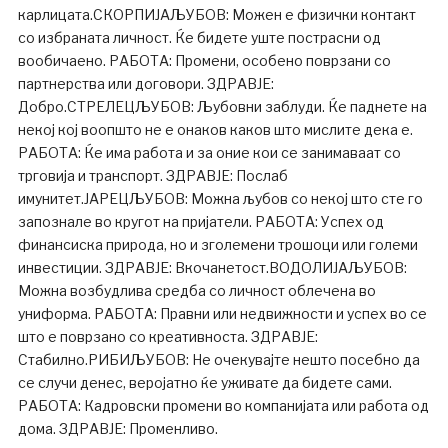
карлицата.СКОРПИЈАЉУБОВ: Можен е физички контакт
со избраната личност. Ќе бидете уште пострасни од
вообичаено. РАБОТА: Промени, особено поврзани со
партнерства или договори. ЗДРАВЈЕ:
Добро.СТРЕЛЕЦЉУБОВ: Љубовни заблуди. Ќе паднете на
некој кој воопшто не е онаков каков што мислите дека е.
РАБОТА: Ќе има работа и за оние кои се занимаваат со
трговија и транспорт. ЗДРАВЈЕ: Послаб
имунитет.ЈАРЕЦЉУБОВ: Можна љубов со некој што сте го
запознале во кругот на пријатели. РАБОТА: Успех од
финансиска природа, но и зголемени трошоци или големи
инвестиции. ЗДРАВЈЕ: Вкочанетост.ВОДОЛИЈАЉУБОВ:
Можна возбудлива средба со личност облечена во
униформа. РАБОТА: Правни или недвижности и успех во се
што е поврзано со креативноста. ЗДРАВЈЕ:
Стабилно.РИБИЉУБОВ: Не очекувајте нешто посебно да
се случи денес, веројатно ќе уживате да бидете сами.
РАБОТА: Кадровски промени во компанијата или работа од
дома. ЗДРАВЈЕ: Променливо.