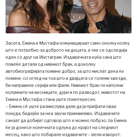
Засега, Емина и Мустафа комуницираат само онолку колку
што е потребно за доброто на децата, а тие се одследија
еден со друг на Инстаграм. Издавачката куќа сака што
повеќе детали од нивниот брак, а доколку
автобиографијата помине добро, за што мислат дека ќе
помине, со оглед на тоа што и двајцата се големи sвезди,
би направиле серија или филм. Нивниот брак ги наполни
колумните на весниците, дури и по разводот, животот на
Емина и Мустафа стана уште поинтересен.
– Емина сè уште размислува дали да ја прифати оваа
понуда, бидејќи за неа звучи примамливо. Издавачите
сакаат да добијат одговор што е можно побрзо, па Емина
ќе ја донесе конечната одлука до крајот на следниот
месец, како што побарале издавачите – вели изворот.