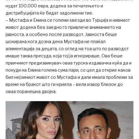
нудат 100.000 евра, додека за печатењето и
дистрибуцијата ќе бидат задолжени тие.
– Мустафа и Емина се големи sвезди во Турција и нивниот
живот додека беа заедно го привлече вниманието на
јавноста, а особено после разводот. Јавноста беше
шокирана кога дозна дека Мустафа не плаќал
алиментација за децата, со оглед на тоа што по разводот
имаше таква пресуда, која тој ја игнорираше. Ова беше
првичниот предизвикувач оваа турска издавачка куќа да и
понуди на Емина голема сума пари, со цел да открие каков
бил нејзиниот живот со Мустафа и дали имала проблеми за
време на бракот што ги криела – вели извор близок до
оваа поранешна двојка.