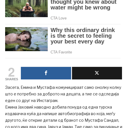
2
SHARES
Засега, Емина и Мустафа комуницираат само онолку колку
што е потребно за доброто на децата, а тие се одследија
еден со друг на Инстаграм.
Емина Јаховиќ наводно добила понуда од една турска
издавачка куќа да напише автобиографија во која, меѓу
другото, ќе открие детали од бракот со Мустафа Сандал,
со кого има два сина, Јавуз и Јаман. Тие само за пишување и