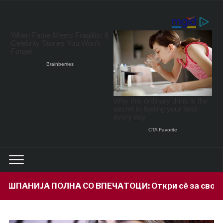
 ВПЕЧАТОЦИ: Откри сè за својот внук Илијан и приз