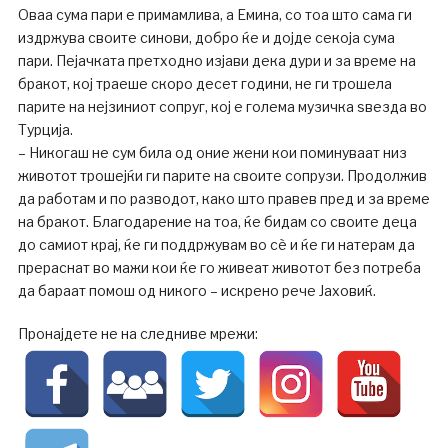
Оваа сума пари е примамлива, а Емина, со тоа што сама ги
издржува своите синови, добро ќе и дојде секоја сума
пари. Пејачката претходно изјави дека дури и за време на
бракот, кој траеше скоро десет години, не ги трошела
парите на нејзиниот сопруг, кој е голема музичка sвезда во
Турција.
– Никогаш не сум била од оние жени кои поминуваат низ
животот трошејќи ги парите на своите сопрузи. Продолжив
да работам и по разводот, како што правев пред и за време
на бракот. Благодарение на тоа, ќе бидам со своите деца
до самиот крај, ќе ги поддржувам во сè и ќе ги натерам да
прераснат во мажи кои ќе го живеат животот без потреба
да бараат помош од никого – искрено рече Јаховиќ.
Пронајдете не на следниве мрежи: