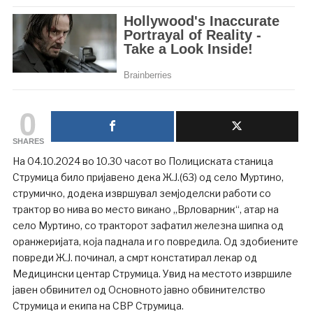
0
SHARES
На 04.10.2024 во 10.30 часот во Полициската станица
Струмица било пријавено дека Ж.Ј.(63) од село Муртино,
струмичко, додека извршувал земјоделски работи со
трактор во нива во место викано „Врловарник“, атар на
село Муртино, со тракторот зафатил железна шипка од
оранжеријата, која паднала и го повредила. Од здобиените
повреди Ж.Ј. починал, а смрт констатирал лекар од
Медицински центар Струмица. Увид на местото извршиле
јавен обвинител од Основното јавно обвинителство
Струмица и екипа на СВР Струмица.