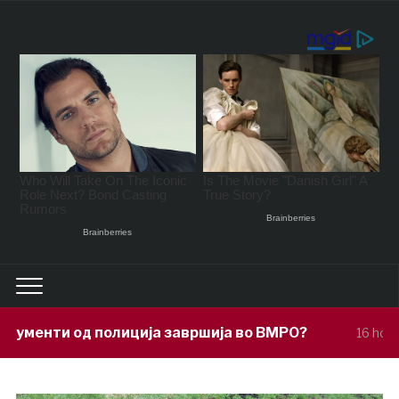
ја завршија во ВМРО?
Под покровит
16 hours ago