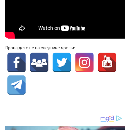
Пронајдете не на следниве мрежи: