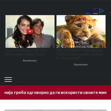
орно да ги искористи своите минерални богатства