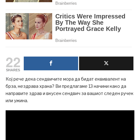
22
SHARES
Кој рече дека сендвичите мора да бидат еквивалент на
брза, нездрава храна? Ви предлагаме 13 начини како да
направите здрав и вкусен сендвич за вашиот следен ручек
или ужина.