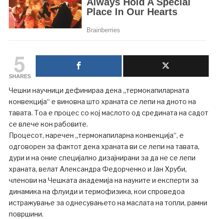
5
SHARES
Чешки научници дефинираа дека „термокапиларната
конвекција“ е виновна што храната се лепи на дното на
тавата. Тоа е процес со кој маслото од средината на садот
се влече кон рабовите.
Процесот, наречен „термокапиларна конвекција“, е
одговорен за фактот дека храната ви се лепи на тавата,
дури и на оние специјално дизајнирани за да не се лепи
храната, велат Александра Федорченко и Јан Хруби,
членови на Чешката академија на науките и експерти за
динамика на флуиди и термофизика, кои спроведоа
истражување за однесувањето на маслата на топли, рамни
површини.