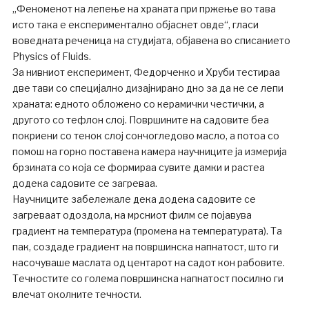
„Феноменот на лепење на храната при пржење во тава
исто така е експериментално објаснет овде“, гласи
воведната реченица на студијата, објавена во списанието
Physics of Fluids.
За нивниот експеримент, Федорченко и Хруби тестираа
две тави со специјално дизајнирано дно за да не се лепи
храната: едното обложено со керамички честички, а
другото со тефлон слој. Површините на садовите беа
покриени со тенок слој сончогледово масло, а потоа со
помош на горно поставена камера научниците ја измерија
брзината со која се формираа сувите дамки и растеа
додека садовите се загреваа.
Научниците забележале дека додека садовите се
загреваат одоздола, на мрсниот филм се појавува
градиент на температура (промена на температурата). Та
пак, создаде градиент на површинска напнатост, што ги
насочуваше маслата од центарот на садот кон рабовите.
Течностите со голема површинска напнатост посилно ги
влечат околните течности.