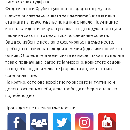
авторите на студијата.
Федорченко и Хруби всушност создадоа формула за
пресметување на „стапката на влажнење“, која ја мери
стапката на повлекување на капките масло. Научниците
исто така идентификуваа услови што доведуваат до суви
дамки на садот, што резултира во следниве совети:
За да се избегне несакано формирање на суво место,
треба да се применат следниве мерки (една или повеќето
од нив): Зголемете ја количината на масло, така што целата
тава е подмачкана, загрејте ја умерено, користете садови
со подебело дно и мешајте ја храната додека готвите,
советуваат тие.
На кратко, сето ова веројатно го знаевте интуитивно и
досега, освен, можеби, дека треба да изберете тава со
подебело дно
Пронајдете не на следниве мрежи: