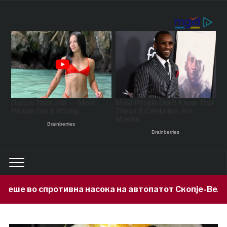
 насока на автопатот Скопје-Велес
А
7 hours ago