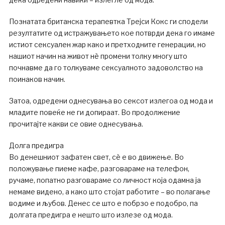
Познатата британска терапевтка Трејси Кокс ги сподели
резултатите од истражувањето кое потврди дека го имаме
истиот сексуален жар како и претходните генерации, но
нашиот начин на живот нè промени толку многу што
почнавме да го толкуваме сексуалното задоволство на
поинаков начин.
Затоа, одредени однесувања во сексот излегоа од мода и
младите повеќе не ги допираат. Во продолжение
прочитајте какви се овие однесувања.
Долга предигра
Во денешниот зафатен свет, сè е во движење. Во
положување пиеме кафе, разговараме на телефон,
ручаме, попатно разговараме со личност која одамна ја
немаме видено, а како што стојат работите – во полагање
водиме и љубов. Денес се што е побрзо е подобро, па
долгата предигра е нешто што излезе од мода.