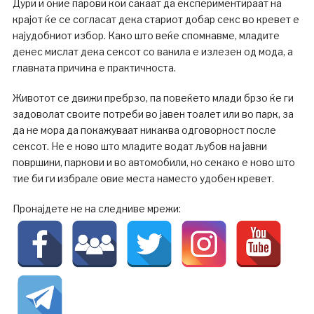
Дури и оние парови кои сакаат да експериментираат на
крајот ќе се согласат дека стариот добар секс во кревет е
најудобниот избор. Како што веќе спомнавме, младите
денес мислат дека сексот со ванила е излезен од мода, а
главната причина е практичноста.
Животот се движи пребрзо, па повеќето млади брзо ќе ги
задоволат своите потреби во јавен тоалет или во парк, за
да не мора да покажуваат никаква одговорност после
сексот. Не е ново што младите водат љубов на јавни
површини, паркови и во автомобили, но секако е ново што
тие би ги избрале овие места наместо удобен кревет.
Пронајдете не на следниве мрежи: