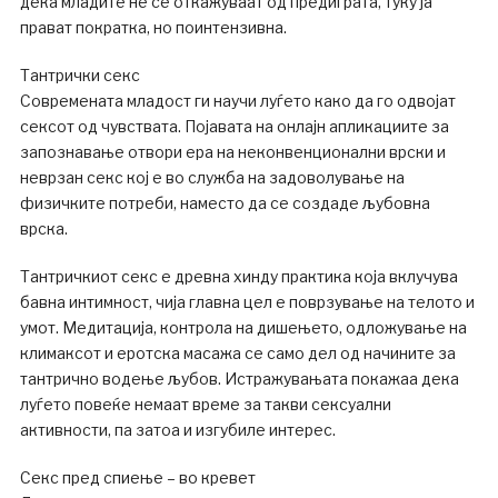
дека младите не се откажуваат од предиграта, туку ја
прават пократка, но поинтензивна.
Тантрички секс
Современата младост ги научи луѓето како да го одвојат
сексот од чувствата. Појавата на онлајн апликациите за
запознавање отвори ера на неконвенционални врски и
неврзан секс кој е во служба на задоволување на
физичките потреби, наместо да се создаде љубовна
врска.
Тантричкиот секс е древна хинду практика која вклучува
бавна интимност, чија главна цел е поврзување на телото и
умот. Медитација, контрола на дишењето, одложување на
климаксот и еротска масажа се само дел од начините за
тантрично водење љубов. Истражувањата покажаа дека
луѓето повеќе немаат време за такви сексуални
активности, па затоа и изгубиле интерес.
Секс пред спиење – во кревет