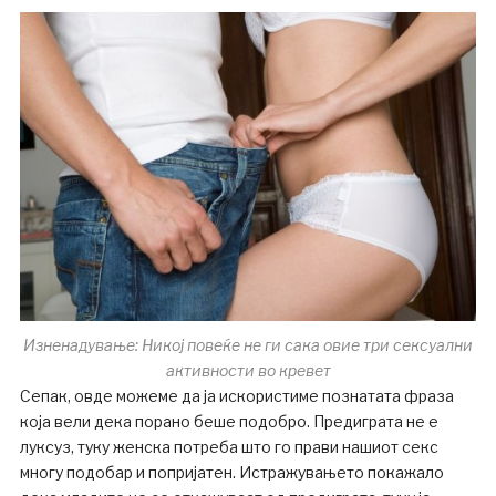
Изненадување: Никој повеќе не ги сака овие три сексуални
активности во кревет
Сепак, овде можеме да ја искористиме познатата фраза
која вели дека порано беше подобро. Предиграта не е
луксуз, туку женска потреба што го прави нашиот секс
многу подобар и попријатен. Истражувањето покажало