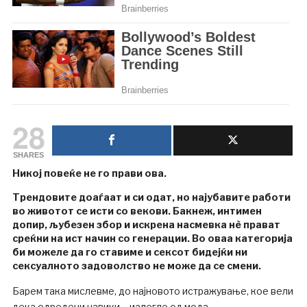
28
SHARES
Никој повеќе не го прави ова.
Трендовите доаѓаат и си одат, но најубавите работи
во животот се исти со векови. Бакнеж, интимен
допир, љубезен збор и искрена насмевка нè прават
среќни на ист начин со генерации. Во оваа категорија
би можеле да го ставиме и сексот бидејќи ни
сексуалното задоволство не може да се смени.
Барем така мислевме, до најновото истражување, кое вели
дека одредени навики – излегле од мода.