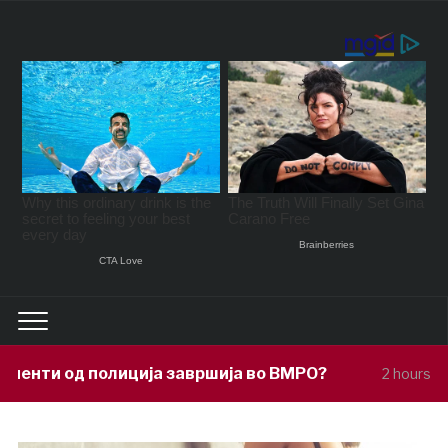
ја завршија во ВМРО?
Под покровител
2 hours ago