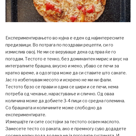
Експериментирањето во кујна е еден од најинтересните
предизвици. Во потрага по поздрави рецепти, си го
измислив овој. Не ми се веруваше дека од прва ќе го
погодам. Тестото е тенко, без доминантен мирис и вкус на
интегралните брашна, вкусно и меко, убаво се печи за
кратко време, а одозгора може да си ставите што сакате.
Јас го избегнувам месото и искрено не ми ни фали.
Тестото брзо се прави и одма се шири и се печи, нема
потреба од чекање, нарастување и слично. Од оваа
количина може да добиете 3-4 пици со средна големина.
Со брашната и количините може слободно да
експериментирате.
Измешајте ги сите состојки за тестото освен маслото.
Замесете тесто со раката, ако е премногу суво додадете
сосема малку вода додека не ја погодите густината. И