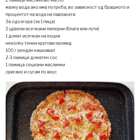
малку вода ако има потреба, во зависност од брашното и
процентот на вода на павлаката
За одозгора (за 1 пица)
2 црвени исечкани пиперки (благи или лути)
1 домат исечкан на коцки
неколку тенки кругови кромид
100 г рендан кашкавал
2-3 лажици доматен сос
1 лажица сецкани маслинки
оригано и сусам по вкус