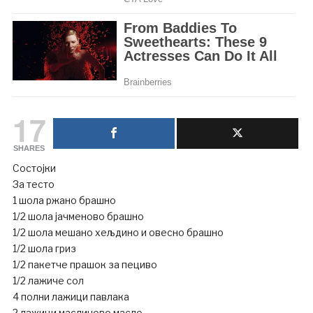
17
SHARES
Состојки
За тесто
1 шола ржано брашно
1/2 шола јачменово брашно
1/2 шола мешано хељдино и овесно брашно
1/2 шола гриз
1/2 пакетче прашок за пециво
1/2 лажиче сол
4 полни лажици павлака
2 лажици маслиново масло