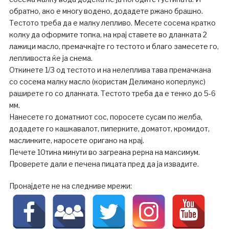
обратно, ако е многу водено, додадете ржано брашно.
Тестото треба да е малку лепливо. Месете сосема кратко
колку да оформите топка, на крај ставете во дланката 2
лажици масло, премачкајте го тестото и благо замесете го,
лепливоста ќе ја снема.
Откинете 1/3 од тестото и на нелеплива тава премачкана
со сосема малку масло (користам Делимано коперлукс)
раширете го со дланката. Тестото треба да е тенко до 5-6
мм.
Нанесете го доматниот сос, поросете сусам по желба,
додадете го кашкавалот, пиперките, доматот, кромидот,
маслинките, наросете оригано на крај.
Печете 10тина минути во загреана рерна на максимум.
Проверете дали е печена пицата пред да ја извадите.
Пронајдете не на следниве мрежи: