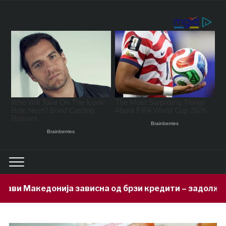
ависна од брзи кредити – задолжени 333 милиони евра