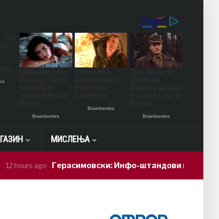
ГАЗИН
МИСЛЕЊА
Герасимовски: Инфо-штандови и здравствени про
 ago