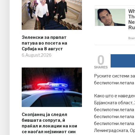
Зеленски за првпат
патува во посета на
Србија на 8 август
0
6.August.2026
SHARES
Руските системи за
беспилотни летала 
Како што е наведен
Брјанската област,
беспилотни летала 
Скопјанец ја следел
беспилотни летала 
бившата сопруга, ѝ
беспилотни летала 
праќал и локации на кои
Ленинградската, Ор
се наоѓал нејзиниот син