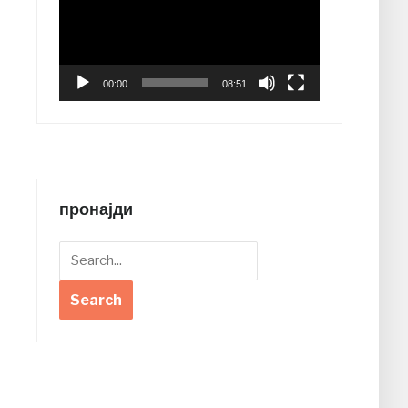
00:00
08:51
пронајди