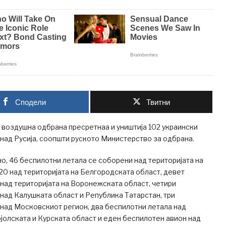
Сподели
Твитни
 воздушна одбрана пресретнаа и уништија 102 украински
над Русија, соопшти руското Министерство за одбрана.
о, 46 беспилотни летала се соборени над територијата на
 20 над територијата на Белгородската област, девет
над територијата на Воронежската област, четири
над Калушката област и Република Татарстан, три
над Московскиот регион, два беспилотни летала над
јолската и Курската област и еден беспилотен авион над