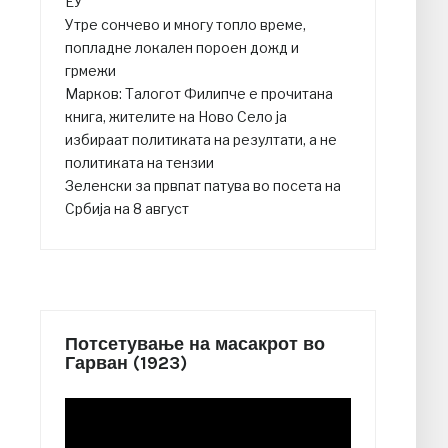
ЕУ
Утре сончево и многу топло време,
попладне локален пороен дожд и
грмежи
Марков: Талогот Филипче е прочитана
книга, жителите на Ново Село ја
избираат политиката на резултати, а не
политиката на тензии
Зеленски за првпат патува во посета на
Србија на 8 август
Потсетување на масакрот во
Гарван (1923)
Video
Player