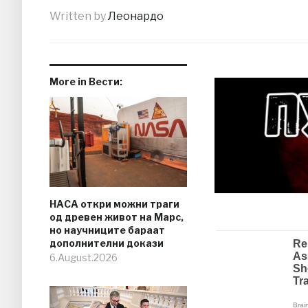
Written by
Леонардо
More in Вести:
НАСА откри можни траги
од древен живот на Марс,
но научниците бараат
дополнителни докази
6.August.2026