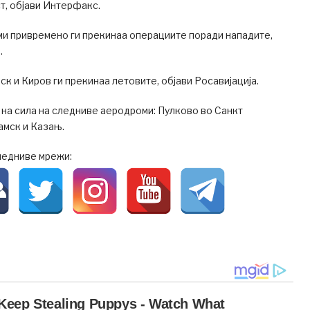
т, објави Интерфакс.
ми привремено ги прекинаа операциите поради нападите,
.
 и Киров ги прекинаа летовите, објави Росавијација.
на сила на следниве аеродроми: Пулково во Санкт
амск и Казањ.
ледниве мрежи: