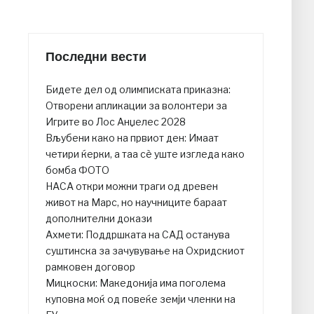
Последни вести
Бидете дел од олимписката приказна:
Отворени апликации за волонтери за
Игрите во Лос Анџелес 2028
Вљубени како на првиот ден: Имаат
четири ќерки, а таа сè уште изгледа како
бомба ФОТО
НАСА откри можни траги од древен
живот на Марс, но научниците бараат
дополнителни докази
Ахмети: Поддршката на САД останува
суштинска за зачувување на Охридскиот
рамковен договор
Мицкоски: Македонија има поголема
куповна моќ од повеќе земји членки на