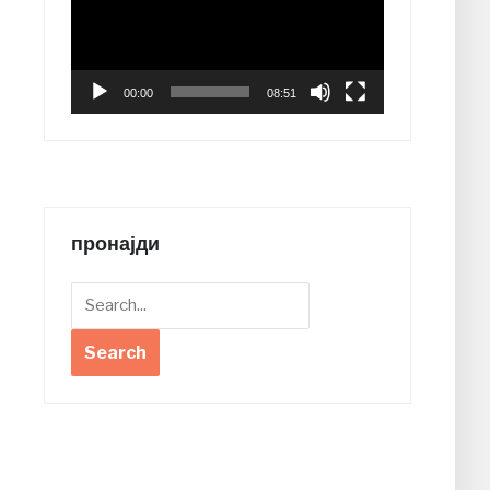
00:00
08:51
пронајди