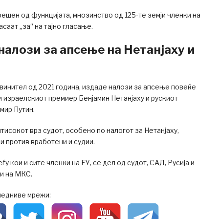
решен од функцијата, мнозинство од 125-те земји членки на
саат „за“ на тајно гласање.
налози за апсење на Нетанјаху и
обвинител од 2021 година, издаде налози за апсење повеќе
 и израелскиот премиер Бенјамин Нетанјаху и рускиот
мир Путин.
итисокот врз судот, особено по налогот за Нетанјаху,
и против вработени и судии.
ѓу кои и сите членки на ЕУ, се дел од судот, САД, Русија и
и на МКС.
ледниве мрежи: