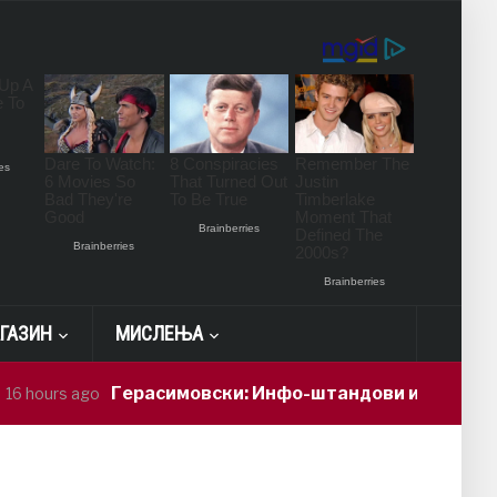
ГАЗИН
МИСЛЕЊА
Герасимовски: Инфо-штандови и здравствени пр
s ago