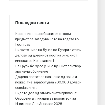
Последни вести
Народниот правобранител отвори
предмет за загадувањето на водата во
Гостивар
Ниското ниво на Дунав во Бугарија откри
делови од древниот мост на римскиот
император Константин I
На Груби ќе му се укине куќниот притвор,
ако нема обвинение
Додека светот се плашеше од војна и
пожар, тие заработуваа 700.000 долари
секоја минута
Бидете дел од олимписката приказна:
Отворени апликации за волонтери за
Игрите во Лос Анџелес 2028