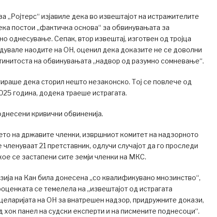
а „Ројтерс“ изјавиле дека во извештајот на истражителите
ека постои „фактичка основа“ за обвинувањата за
о однесување. Сепак, втор извештај, изготвен од тројца
едувале наодите на ОН, оценил дека доказите не се доволни
стинитоста на обвинувањата „надвор од разумно сомневање“.
ираше дека сторил нешто незаконско. Тој се повлече од
2025 година, додека траеше истрагата.
однесени кривични обвиненија.
ето на државите членки, извршниот комитет на надзорното
е членуваат 21 претставник, одлучи случајот да го проследи
кое се застапени сите земји членки на МКС.
зија на Кан била донесена „со квалификувано мнозинство“,
оценката се темелела на „извештајот од истрагата
еларијата на ОН за внатрешен надзор, придружните докази,
 хок панел на судски експерти и на писмените поднесоци“.