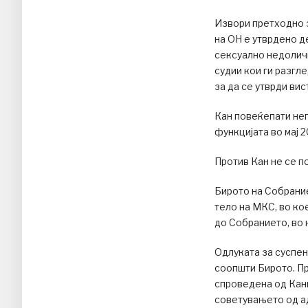
Извори претходно з
на ОН е утврдено д
сексуално недоличн
судии кои ги разгл
за да се утврди ви
Кан повеќепати нег
функцијата во мај 
Против Кан не се п
Бирото на Собрани
тело на МКС, во ко
до Собранието, во 
Одлуката за суспен
соопшти Бирото. Пр
спроведена од Канц
советувањето од ад