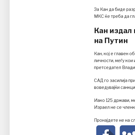
За Кан да биде раз
МКС ќе треба да гла
Кан издал 
на Путин
Кан, кој е главен 
личности, меѓу кои
претседател Влади
САД го засилија пр
воведувајќи санкци
Иако 125 држави, ме
Израел не се членк
Пронајдете не на с