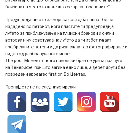
близина на местото каде што се кршат брановите“.
Предупредувањето за морска состојба првпат беше
издадено во петокот, кога властите ги предупредија
луѓето за приближување на плимски бранови и силни
ветрови и им советуваа на луѓето да ги избегнуваат
крајбрежните патеки и да ризикуваат со фотографирање и
видеа од разбрануваното море.
The post Моментот кога џиновски бран се урива врз луѓе
на Тенерифе, при што загина едно лице, а девет други беа
повредени appeared first on Во Центар.
Пронајдете не на следниве мрежи: