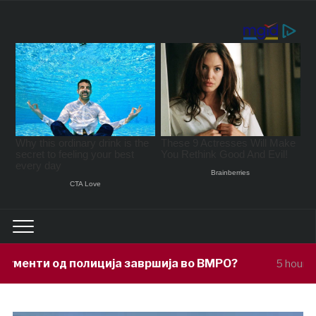
ија завршија во ВМРО?
Под покровите
5 hours ago