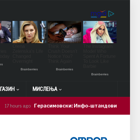
ГАЗИН
МИСЛЕЊА
Герасимовски: Инфо-штандови и здравствени про
 ago