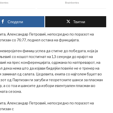
Сподели
Твитни
ита, Александар Петровиќ, непосредно по поразот на
ртизан со 76:77, поднел остака на функцијата.
 неверојатен финиш успеа да стигне до победата, која ја
виќ со кошот постигнат на 1,3 секунди до крајот на
виќ на прес конференцијата, одржана по натпреварот, на
л дека нема што да изјави бидејќи повеќе не е тренер на
и заминал од салата. Цедевита, екипа со најголем буџет во
азот од Партизан ги загуби и теоретските шанси за пласман
р, а со тоа и шансите да избори евентуален пласман во
ната сезона.
ита, Александар Петровиќ, непосредно по поразот на
ртизан с