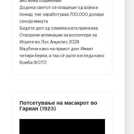
ако нема обвинение
Додека светот се плашеше од војна и
пожар, тие заработуваа 700.000 долари
секоја минута
Бидете дел од олимписката приказна:
Отворени апликации за волонтери за
Игрите во Лос Анџелес 2028
Вљубени како на првиот ден: Имаат
четири ќерки, а таа сè уште изгледа како
бомба ФОТО
Потсетување на масакрот во
Гарван (1923)
Video
Player