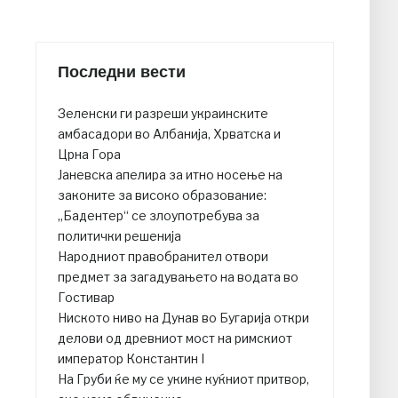
Последни вести
Зеленски ги разреши украинските
амбасадори во Албанија, Хрватска и
Црна Гора
Јаневска апелира за итно носење на
законите за високо образование:
„Бадентер“ се злоупотребува за
политички решенија
Народниот правобранител отвори
предмет за загадувањето на водата во
Гостивар
Ниското ниво на Дунав во Бугарија откри
делови од древниот мост на римскиот
император Константин I
На Груби ќе му се укине куќниот притвор,