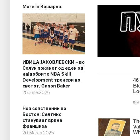
More in Кошарка:
ИВИЦА ЈАКОВЛЕВСКИ – во
Солун поканет од еден од
најдобрите NBA Skill
Development тренери во
светот, Ganon Baker
25.June.2026
Нов сопственик во
Бостон: Селтикс
стануваат врвна
франшиза
20.March.2025