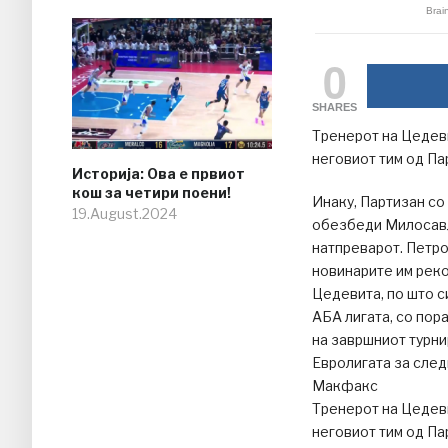
0
SHARES
Тренерот на Цедев
неговиот тим од Па
Историја: Ова е првиот
кош за четири поени!
Инаку, Партизан со
19.August.2024
обезбеди Милосавље
натпреварот. Петро
новинарите им реко
Цедевита, по што с
АБА лигата, со пор
на завршниот турни
Евролигата за след
Макфакс
Тренерот на Цедев
неговиот тим од Па