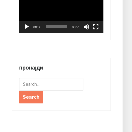
00:00
08:51
пронајди