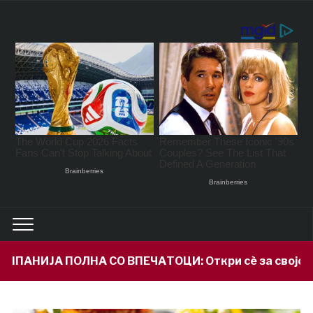
ПЕЧАТОЦИ: Откри сè за својот внук Илијан и призна