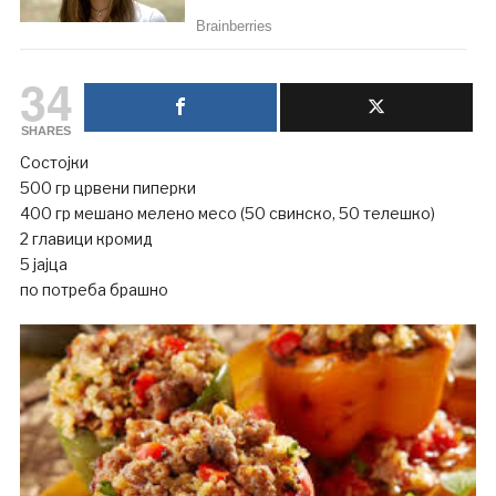
34
SHARES
Состојки
500 гр црвени пиперки
400 гр мешано мелено месо (50 свинско, 50 телешко)
2 главици кромид
5 јајца
по потреба брашно