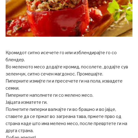
Кромидот ситно исечете го или изблендирајте го со
блендер.
Во меленото месо додајте кромид, посолете, додајте сув
зеленчук, ситно сечен магдонос. Промешајте.
Пиперките измијте ги и пресечете ги на пола, извадете
семки.
Пиперките наполнете ги со мелено месо.
Јајцата изматете ги.
Полнетите пиперки валкајте ги во брашно и во јајце,
ставете да се пржат во загреана тава, пржете прво од
страна каде што има мелено месо, после превртете ги на
друга страна.
Добар апетит!