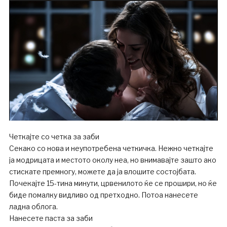
Четкајте со четка за заби
Секако со нова и неупотребена четкичка. Нежно четкајте
ја модрицата и местото околу неа, но внимавајте зашто ако
стискате премногу, можете да ја влошите состојбата.
Почекајте 15-тина минути, црвенилото ќе се прошири, но ќе
биде помалку видливо од претходно. Потоа нанесете
ладна облога.
Нанесете паста за заби