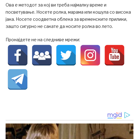
Ова е методот за кој ви треба најмалку време и
посветување. Носете ролка, марама или кошула со висока
јака. Носете соодветна облека за временските прилики,
зашто сигурно не сакате да носите ролка во лето.
Пронајдете не на следниве мрежи: