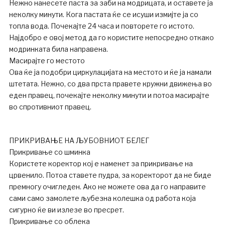
Нежно нанесете паста за заби на модрицата, и оставете ја
неколку минути. Кога пастата ќе се исуши измијте ја со
топла вода. Почекајте 24 часа и повторете го истото.
Најдобро е овој метод да го користите непосредно откако
модринката била направена.
Масирајте го местото
Ова ќе ја подобри циркулацијата на местото и ќе ја намали
штетата. Нежно, со два прста правете кружни движења во
еден правец, почекајте неколку минути и потоа масирајте
во спротивниот правец.
ПРИКРИВАЊЕ НА ЉУБОВНИОТ БЕЛЕГ
Прикривање со шминка
Користете коректор кој е наменет за прикривање на
црвенило. Потоа ставете пудра, за коректорот да не биде
премногу очигледен. Ако не можете ова да го направите
сами само замолете љубезна колешка од работа која
сигурно ќе ви излезе во пресрет.
Прикривање со облека