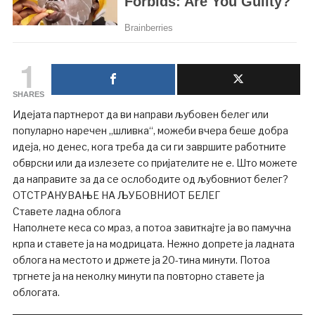
1
SHARES
Идејата партнерот да ви направи љубовен белег или
популарно наречен „шливка“, можеби вчера беше добра
идеја, но денес, кога треба да си ги завршите работните
обврски или да излезете со пријателите не е. Што можете
да направите за да се ослободите од љубовниот белег?
ОТСТРАНУВАЊЕ НА ЉУБОВНИОТ БЕЛЕГ
Ставете ладна облога
Наполнете кеса со мраз, а потоа завиткајте ја во памучна
крпа и ставете ја на модрицата. Нежно допрете ја ладната
облога на местото и држете ја 20-тина минути. Потоа
тргнете ја на неколку минути па повторно ставете ја
облогата.