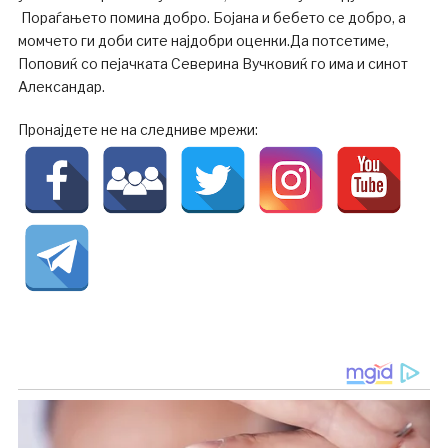
Пораѓањето помина добро. Бојана и бебето се добро, а
момчето ги доби сите најдобри оценки.Да потсетиме,
Поповиќ со пејачката Северина Вучковиќ го има и синот
Александар.
Пронајдете не на следниве мрежи: