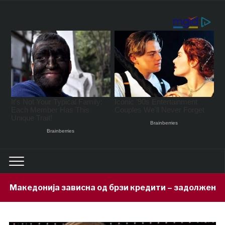
на од брзи кредити – задолжени 333 милиони евра за 