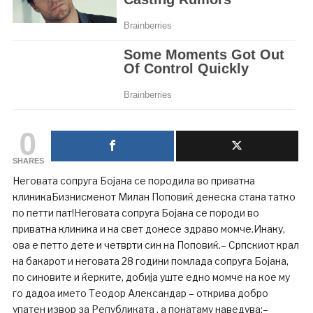
0
SHARES
Неговата сопруга Бојана се породила во приватна
клиникаБизнисменот Милан Поповиќ денеска стана татко
по петти пат!Неговата сопруга Бојана се породи во
приватна клиника и на свет донесе здраво момче.Инаку,
ова е петто дете и четврти син на Поповиќ.– Српскиот крал
на бакарот и неговата 28 години помлада сопруга Бојана,
по синовите и ќерките, добија уште едно момче на кое му
го дадоа името Теодор Александар – открива добро
упатен извор за Републиката , а понатаму наведува:–