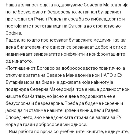
Наша должност е да ја поддржуваме Северна Македонија,
но не безусловно и безрезервно, истакнал бугарскиот
претседател Румен Радев на средба со амбасадорите и
постојаните претставници на Бугарија во странство во
Софија.
Радев, како што пренесуваат бугарските медиуми, кажал
дека билатералните односи се развиваат добро и оти се
надминуваат замрзнатите конфликти и конфронтациите
од минатото.
-Потпишаниот Договор за добрососедство практично ја
отклучи вратата на Северна Македонија кон НАТО и ЕУ.
Бугарија мора да биде и е државата која најмногу ја
поддржува Северна Македонија, тоа е наша должност кон
нашите браќа таму, но јасно е дека поддршката не е
безусловна и безрезервна. Треба да бидеме искрени и
јасно да ги ставиме нашите црвени линии, вели Радев.
Според него, ако македонската страна се залага за ЕУ
мора да гради добрососедски односи.
– Има работа во врска со учебниците, книгите, медиумите,