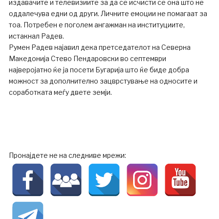
издавачите и телевизиите за да се исчисти се она што не
оддалечува едни од други. Личните емоции не помагаат за
тоа. Потребен е поголем ангажман на институциите,
истакнал Радев.
Румен Радев најавил дека претседателот на Северна
Македонија Стево Пендаровски во септември
најверојатно ќе ја посети Бугарија што ќе биде добра
можност за дополнително зацврстување на односите и
соработката меѓу двете земји.
Пронајдете не на следниве мрежи: