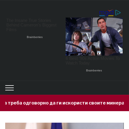
о да ги искористи своите минерални богатства