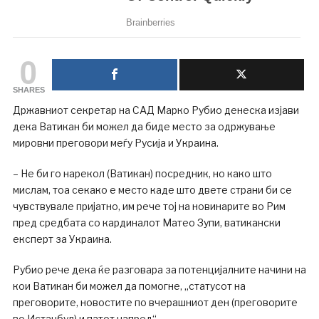
0
SHARES
Државниот секретар на САД Марко Рубио денеска изјави
дека Ватикан би можел да биде место за одржување
мировни преговори меѓу Русија и Украина.
– Не би го нарекол (Ватикан) посредник, но како што
мислам, тоа секако е место каде што двете страни би се
чувствувале пријатно, им рече тој на новинарите во Рим
пред средбата со кардиналот Матео Зупи, ватикански
експерт за Украина.
Рубио рече дека ќе разговара за потенцијалните начини на
кои Ватикан би можел да помогне, „статусот на
преговорите, новостите по вчерашниот ден (преговорите
во Истанбул) и патот напред“.