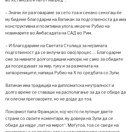
– Значи, ќе разговараме за сето тоа и секако секогаш ќе
му бидеме благодарни на Ватикан за подготвеноста да има
конструктивна и позитивна улога, им рече Рубио на
новинарите во Амбасадата на САД во Рим.
– И благодариме на Светата Столица за нејзината
подготвеност да се вклучи во овој процес … Благодарни
сме за нивните долгогодишни напори, не само за обидите
да посредуваат за мир, туку и за размената на
затворениците, напиша Рубио на Х по средбата со Зупи.
Ватикан има традиција на дипломатска неутралност и
долго време се ставаше на располагање за да се обиде да
ги олесни преговорите, но не дојде до тоа.
Покојниот папа Франциск, кој често ги лутеше двете
страни со своите коментари, му довери на Зупи да се
обиде да најде „пат на мирот“. Меѓутоа, тоа се сведе на
занимавање со враќањето на киднапираните украински