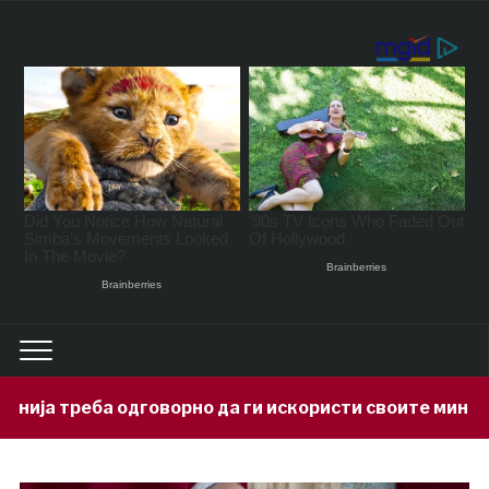
ворно да ги искористи своите минерални богатства