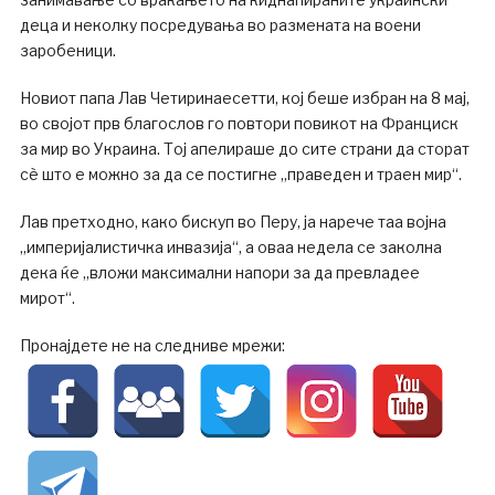
деца и неколку посредувања во размената на воени
заробеници.
Новиот папа Лав Четиринаесетти, кој беше избран на 8 мај,
во својот прв благослов го повтори повикот на Франциск
за мир во Украина. Тој апелираше до сите страни да сторат
сè што е можно за да се постигне „праведен и траен мир“.
Лав претходно, како бискуп во Перу, ја нарече таа војна
„империјалистичка инвазија“, а оваа недела се заколна
дека ќе „вложи максимални напори за да превладее
мирот“.
Пронајдете не на следниве мрежи: