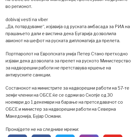
во регионот.
dobivaj vesti na viber
„Да, потврдуваме“, изјавија од руската амбасада за РИА на
прашањето дали е вистина дека Бугарија дозволила
авионот на шефот на руската дипломатија да прелета.
Портпаролот на Европската унија Петер Стано претходно
изјави дека дозволата за прелет на руското Министерство
за надворешни работи не претставува кршење на
антируските санкции.
Состанокот на министрите за надворешни работи на 57-те
земји членки на ОБСЕ ќе се одржи во Скопје од 30
ноември до 1 декември на барање на претседавачот со
ОБСЕ и министер за надворешни работи на Северна
Македонија, Бујар Османи.
Пронајдете не на следниве мрежи: