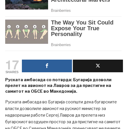
17
SHARES
Руската амбасада со потврда: Бугарија дозволи
прелет на авионот на Лавров за да пристигне на
самитот на ОБСЕ во Македонија.
Руската амбасада во Бугарија соопшти дека бугарските
власти дозволиле авионот на рускиот министер за
надворешни работи Сергеј Лавров да прелета низ
бугарскиот воздушен простор за да пристигне на самитот
на ОБСЕ во Северна Македонија, пренесуваат медиумите