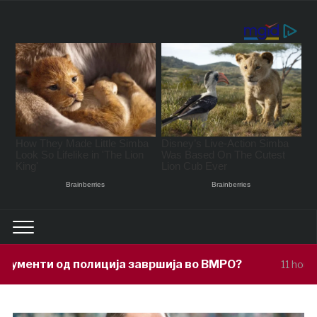
ја завршија во ВМРО?
Под покровите
11 hours ago