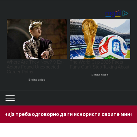
орно да ги искористи своите минерални богатства