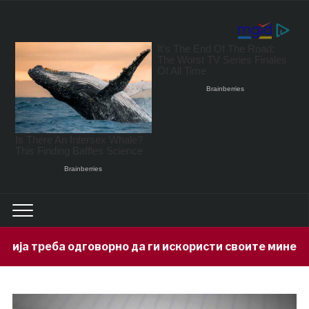
но да ги искористи своите минерални богатства