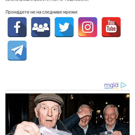
Пронајдете не на следниве мрежи: