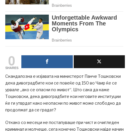
0
SHARES
Скандалозна е изјавата на министерот Панче Тошковски
дека дивоградбите кои се повеќе од 150 во Чаир ќе се
урвале „ако се опасни по живот“. Што сака да каже
Тошковски, дека дивоградбите кои неговите институции
ќе ги утврдат како неопасни по живот може слободно да
продолжат да се градат?
Откако со месеци не постапуваше при чист и очигледен
криминал и молчеше, сега конечно Тошковски најде начин