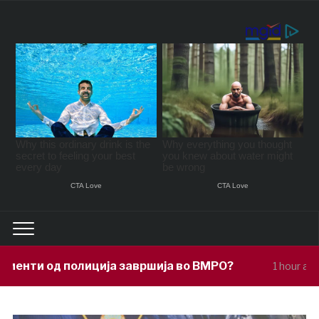
а завршија во ВМРО?
Под покровителст
1 hour ago