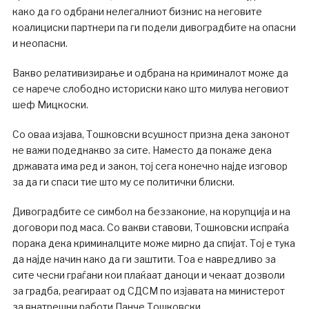
како да го одбрани нелегалниот бизнис на неговите
коалициски партнери па ги подели дивоградбите на опасни
и неопасни.
Вакво релативизирање и одбрана на криминалот може да
се нарече слободно историски како што милува неговиот
шеф Мицкоски.
Со оваа изјава, Тошковски всушност призна дека законот
не важи подеднакво за сите. Наместо да покаже дека
државата има ред и закон, тој сега конечно најде изговор
за да ги спаси тие што му се политички блиски.
Дивоградбите се симбол на беззаконие, на корупција и на
договори под маса. Со вакви ставови, Тошковски испраќа
порака дека криминалците може мирно да спијат. Тој е тука
да најде начин како да ги заштити. Тоа е навредливо за
сите чесни граѓани кои плаќаат даноци и чекаат дозволи
за градба, реагираат од СДСМ по изјавата на министерот
за внатрешни работи Панче Тошковски.