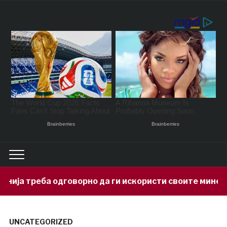
орно да ги искористи своите минерални богатства
UNCATEGORIZED