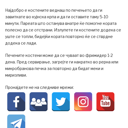
Најдобро е костените веднаш по печењето да ги
завиткате во кујнска крпа и да ги оставите таму 5-10
минути. Пареата што останува внатре ќе помогне кората
полесно да се отстрани. Излупете ги костените додека се
уште се топли, бидејќи кората повторно ќе се стврдне
додека се лади.
Печените костени може да се чуваат во фрижидер 1-2
дена. Пред сервирање, загрејте ги накратко во рерна или
микробранова печка за повторно да бидат меки и
миризливи.
Пронајдете не на следниве мрежи: