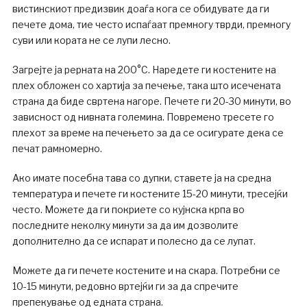
вистинскиот предизвик доаѓа кога се обидувате да ги
печете дома, тие често испаѓаат премногу тврди, премногу
суви или кората не се лупи лесно.
Загрејте ја рерната на 200°C. Наредете ги костените на
плех обложен со хартија за печење, така што исечената
страна да биде свртена нагоре. Печете ги 20-30 минути, во
зависност од нивната големина. Повремено тресете го
плехот за време на печењето за да се осигурате дека се
печат рамномерно.
Ако имате посебна тава со дупки, ставете ја на средна
температура и печете ги костените 15-20 минути, тресејќи
често. Можете да ги покриете со кујнска крпа во
последните неколку минути за да им дозволите
дополнително да се испарат и полесно да се лупат.
Можете да ги печете костените и на скара. Потребни се
10-15 минути, редовно вртејќи ги за да спречите
препекување од едната страна.