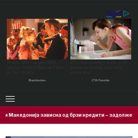
сна од брзи кредити – задолжени 333 милиони евра за