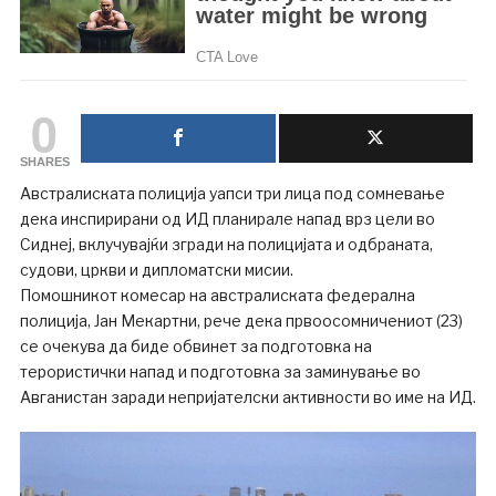
0
SHARES
Австралиската полиција уапси три лица под сомневање
дека инспирирани од ИД планирале напад врз цели во
Сиднеј, вклучувајќи згради на полицијата и одбраната,
судови, цркви и дипломатски мисии.
Помошникот комесар на австралиската федерална
полиција, Јан Мекартни, рече дека првоосомничениот (23)
се очекува да биде обвинет за подготовка на
терористички напад и подготовка за заминување во
Авганистан заради непријателски активности во име на ИД.