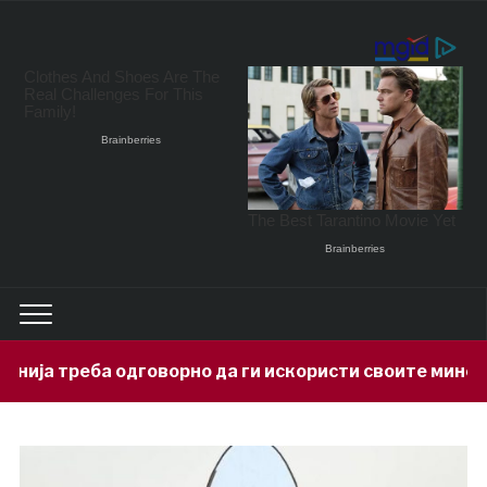
орно да ги искористи своите минерални богатства