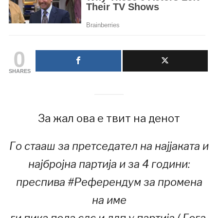
0
SHARES
За жал ова е твит на денот
Го стааш за претседател на најјаката и
најбројна партија и за 4 години:
преспива #Референдум за промена
на име
ги пика пола сдс и лдп у партија ( Гога,