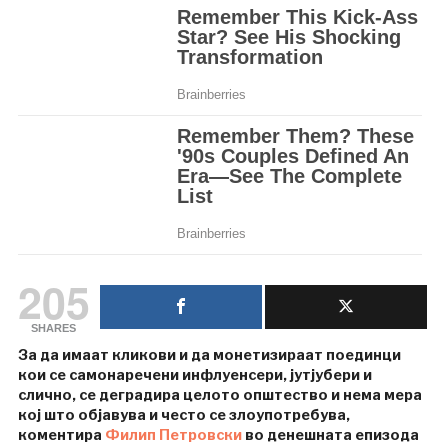
205
SHARES
За да имаат кликови и да монетизираат поединци
кои се самонаречени инфлуенсери, јутјубери и
слично, се деградира целото општество и нема мера
кој што објавува и често се злоупотребува,
коментира
Филип Петровски
во денешната епизода