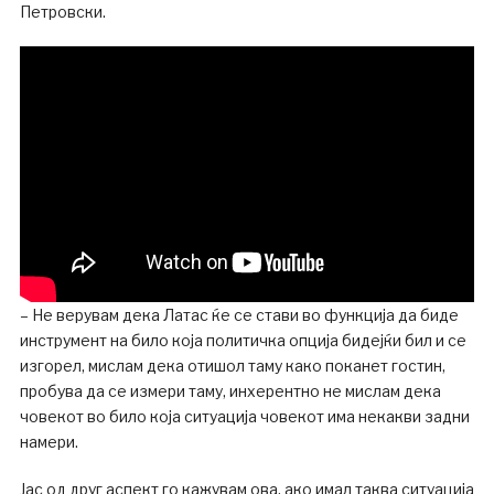
Петровски.
– Не верувам дека Латас ќе се стави во функција да биде
инструмент на било која политичка опција бидејќи бил и се
изгорел, мислам дека отишол таму како поканет гостин,
пробува да се измери таму, инхерентно не мислам дека
човекот во било која ситуација човекот има некакви задни
намери.
Јас од друг аспект го кажувам ова, ако имал таква ситуација