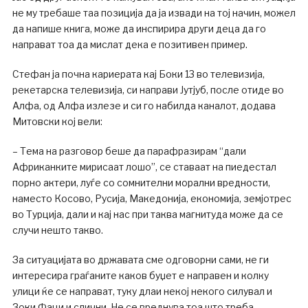
не му требаше таа позиција да ја извади на тој начин, можел
да напише книга, може да инспирира други деца да го
направат тоа да мислат дека е позитивен пример.
Стефан ја почна кариерата кај Боки 13 во телевизија,
рекетарска телевизија, си направи Јутјуб, после отиде во
Алфа, од Алфа излезе и си го набилда каналот, додава
Митовски кој вели:
– Тема на разговор беше да парафразирам “дали
Африканките мирисаат лошо”, се ставаат на пиедестал
порно актери, луѓе со сомнителни морални вредности,
наместо Косово, Русија, Македонија, економија, земјотрес
во Турција, дали и кај нас при таква магнитуда може да се
случи нешто такво.
За ситуацијата во државата сме одговорни сами, не ги
интересира граѓаните каков буџет е направен и колку
улици ќе се направат, туку длаи некој некого силувал и
Зоки Фаци и слични. Не се вреднува тоа што треба,