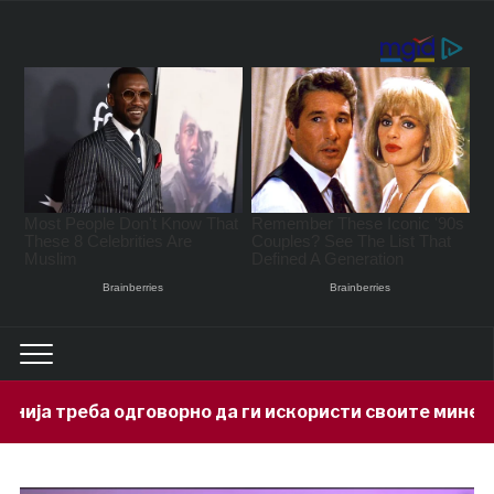
оворно да ги искористи своите минерални богатства