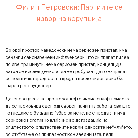
Филип Петровски: Партиите се
извор на корупција
Во овој простор македонски нема сериозен пристап, има
секакви самонаречени инфлуенсери што си прават видеа
по две-три минути, нема сериозен пристап, концепција,
затоа се мислев дечково да не пробуваат да го направат
со политичка вредност на крај, па после видов дека бил
шарен револуционер.
Дегенерацијата на просторот кој го имаме онлајн наместо
да се промовира еден одговорен начин на работа, ова што
го гледаме е буквално ѓубре за мене, не е продукт и има
сериозно негативно влијание во деградација на
општеството, општествените норми, односите меѓу луѓето,
во отуѓување од припадност кон заедницата, вели