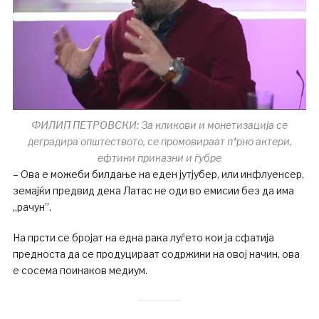
ФИЛИП ПЕТРОВСКИ: За кликови и монетизација се
деградира општеството, се промовираат п*рно актери,
ефтини приказни и ѓубре
– Ова е можеби билдање на еден јутјубер, или инфлуенсер,
земајќи предвид дека Латас не оди во емисии без да има
„рачун”.
На прсти се бројат на една рака луѓето кои ја сфатија
предноста да се продуцираат содржини на овој начин, ова
е сосема поинаков медиум.