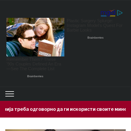
рно да ги искористи своите минерални богатства