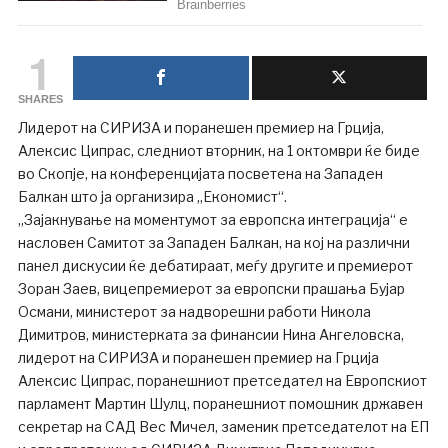
1
SHARES
Лидерот на СИРИЗА и поранешен премиер на Грција,
Алексис Ципрас, следниот вторник, на 1 октомври ќе биде
во Скопје, на конференцијата посветена на Западен
Балкан што ја организира „Економист“.
„Зајакнување на моментумот за европска интеграција“ е
насловен Самитот за Западен Балкан, на кој на различни
панел дискусии ќе дебатираат, меѓу другите и премиерот
Зоран Заев, вицепремиерот за европски прашања Бујар
Османи, министерот за надворешни работи Никола
Димитров, министерката за финансии Нина Ангеловска,
лидерот на СИРИЗА и поранешен премиер на Грција
Алексис Ципрас, поранешниот претседател на Европскиот
парламент Мартин Шулц, поранешниот помошник државен
секретар на САД Вес Мичел, заменик претседателот на ЕП