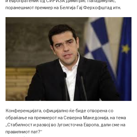
и европратеник од СИРИЗА Димитрис Пападимулис,
поранешниот премиер на Белгија Гај Ферхофштад итн.
Конференцијата, официјално ќе биде отворена со
обраќање на премиерот на Северна Македонија, на тема
„Стабилност и развој во Југоисточна Европа, дали сме на
правилниот пат?“