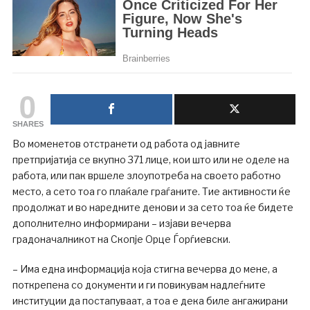
0
SHARES
Во моменетов отстранети од работа од јавните
претпријатија се вкупно 371 лице, кои што или не оделе на
работа, или пак вршеле злоупотреба на своето работно
место, а сето тоа го плаќале граѓаните. Тие активности ќе
продолжат и во наредните денови и за сето тоа ќе бидете
дополнително информирани – изјави вечерва
градоначалникот на Скопје Орце Ѓорѓиевски.
– Има една информација која стигна вечерва до мене, а
поткрепена со документи и ги повикувам надлеѓните
институции да постапуваат, а тоа е дека биле ангажирани