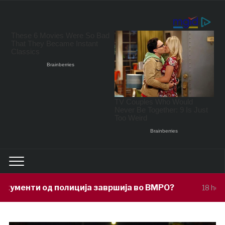
ија завршија во ВМРО?
Под покровит
18 hours ago