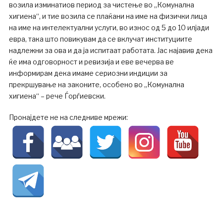
возила изминатиов период за чистење во „Комунална
хигиена“, и тие возила се плаќани на име на физички лица
на име на интелектуални услуги, во износ од 5 до 10 илјади
евра, така што повикувам да се вклучат институциите
надлежни за ова и да ја испитаат работата. Јас најавив дека
ќе има одговорност и ревизија и еве вечерва ве
информирам дека имаме сериозни индиции за
прекршување на законите, особено во „Комунална
хигиена“ – рече Ѓорѓиевски.
Пронајдете не на следниве мрежи: