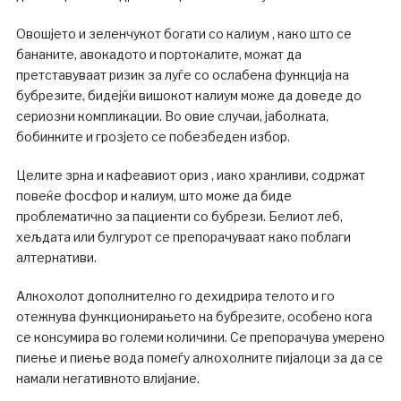
Овошјето и зеленчукот богати со калиум , како што се
бананите, авокадото и портокалите, можат да
претставуваат ризик за луѓе со ослабена функција на
бубрезите, бидејќи вишокот калиум може да доведе до
сериозни компликации. Во овие случаи, јаболката,
бобинките и грозјето се побезбеден избор.
Целите зрна и кафеавиот ориз , иако хранливи, содржат
повеќе фосфор и калиум, што може да биде
проблематично за пациенти со бубрези. Белиот леб,
хељдата или булгурот се препорачуваат како поблаги
алтернативи.
Алкохолот дополнително го дехидрира телото и го
отежнува функционирањето на бубрезите, особено кога
се консумира во големи количини. Се препорачува умерено
пиење и пиење вода помеѓу алкохолните пијалоци за да се
намали негативното влијание.