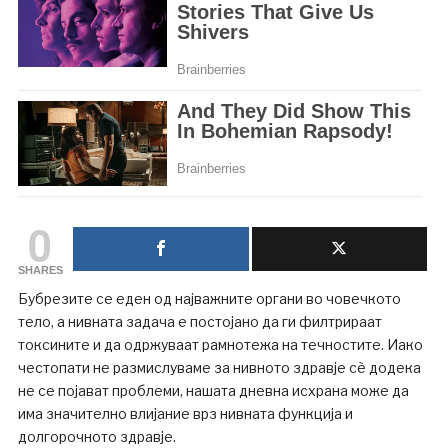
0
SHARES
Бубрезите се еден од најважните органи во човечкото
тело, а нивната задача е постојано да ги филтрираат
токсините и да одржуваат рамнотежа на течностите. Иако
честопати не размислуваме за нивното здравје сè додека
не се појават проблеми, нашата дневна исхрана може да
има значително влијание врз нивната функција и
долгорочното здравје.