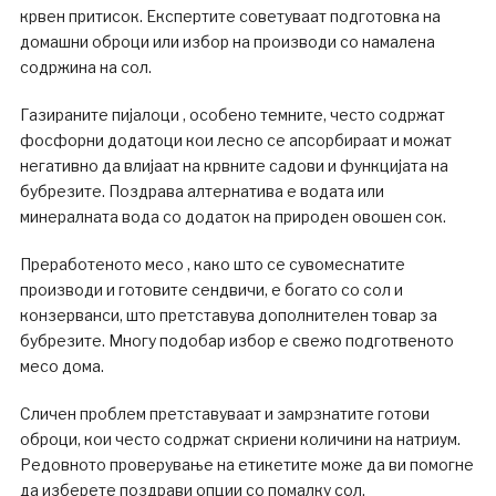
крвен притисок. Експертите советуваат подготовка на
домашни оброци или избор на производи со намалена
содржина на сол.
Газираните пијалоци , особено темните, често содржат
фосфорни додатоци кои лесно се апсорбираат и можат
негативно да влијаат на крвните садови и функцијата на
бубрезите. Поздрава алтернатива е водата или
минералната вода со додаток на природен овошен сок.
Преработеното месо , како што се сувомеснатите
производи и готовите сендвичи, е богато со сол и
конзерванси, што претставува дополнителен товар за
бубрезите. Многу подобар избор е свежо подготвеното
месо дома.
Сличен проблем претставуваат и замрзнатите готови
оброци, кои често содржат скриени количини на натриум.
Редовното проверување на етикетите може да ви помогне
да изберете поздрави опции со помалку сол.