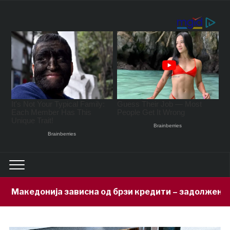
исна од брзи кредити – задолжени 333 милиони евра з