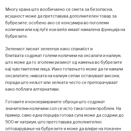
Многу храна што вообичаено се смета за безопасна,
всушност може да претставува дополнителен товар за
бубрезите, особено ако се консумира во поголеми
количини или кај луѓе кои веќе имаат намалена функција на
бубрезите.
Зелениот лиснат зеленчук како спанаќот и
блитвата содржат големи количини на оксалати и калиум,
што може да го зголеми ризикот од камења во бубрезите
кај чувствителни лица. Иако готвењето може да ги намали
оксалатите, нивоата на калиум сепак остануваат високи,
поради што кељот или зелката често се препорачуваат
како поблаги алтернативи.
Готовите и конзервираните оброци што содржат
значителни количини сол се исто така голем проблем. На
пример, само една порција готова супа може да содржи до
900 мг натриум, што претставува дополнително
оптоварување на бубрезите и може да влијае на покачен