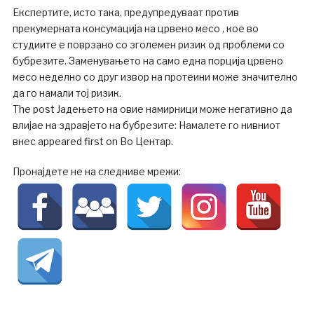
Експертите, исто така, предупредуваат против
прекумерната консумација на црвено месо , кое во
студиите е поврзано со зголемен ризик од проблеми со
бубрезите. Заменувањето на само една порција црвено
месо неделно со друг извор на протеини може значително
да го намали тој ризик.
The post Јадењето на овие намирници може негативно да
влијае на здравјето на бубрезите: Намалете го нивниот
внес appeared first on Во Центар.
Пронајдете не на следниве мрежи: