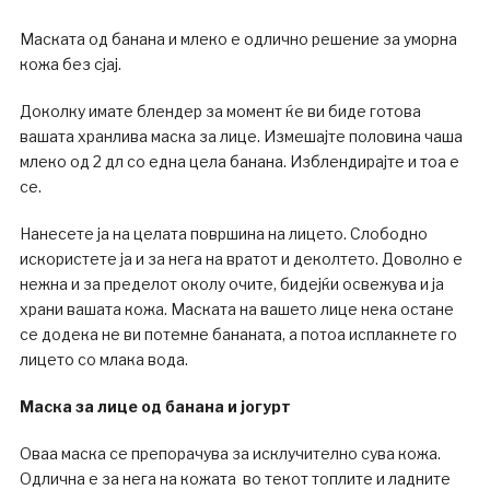
Маската од банана и млеко е одлично решение за уморна
кожа без сјај.
Доколку имате блендер за момент ќе ви биде готова
вашата хранлива маска за лице. Измешајте половина чаша
млеко од 2 дл со една цела банана. Изблендирајте и тоа е
се.
Нанесете ја на целата површина на лицето. Слободно
искористете ја и за нега на вратот и деколтето. Доволно е
нежна и за пределот околу очите, бидејќи освежува и ја
храни вашата кожа. Маската на вашето лице нека остане
се додека не ви потемне бананата, а потоа исплакнете го
лицето со млака вода.
Маска за лице од банана и јогурт
Оваа маска се препорачува за исклучително сува кожа.
Одлична е за нега на кожата во текот топлите и ладните