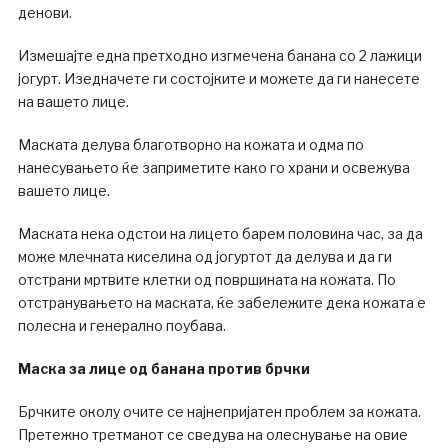
денови.
Измешајте една претходно изгмечена банана со 2 лажици
јогурт. Изедначете ги состојките и можете да ги нанесете
на вашето лице.
Маската делува благотворно на кожата и одма по
нанесувањето ќе заприметите како го храни и освежува
вашето лице.
Маската нека одстои на лицето барем половина час, за да
може млечната киселина од јогуртот да делува и да ги
отстрани мртвите клетки од површината на кожата. По
отстранувањето на маската, ќе забележите дека кожата е
полесна и генерално поубава.
Маска за лице од банана против брчки
Брчките околу очите се најнепријатен проблем за кожата.
Претежно третманот се сведува на олеснување на овие