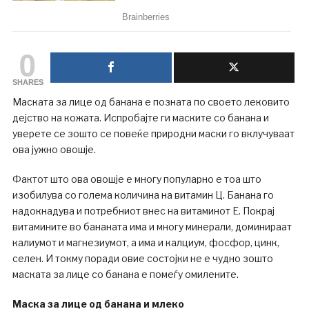
0
SHARES
Маската за лице од банана е позната по своето лековито
дејство на кожата. Испробајте ги маските со банана и
уверете се зошто се повеќе природни маски го вклучуваат
ова јужно овошје.
Фактот што ова овошје е многу популарно е тоа што
изобилува со голема количина на витамин Ц. Банана го
надокнадува и потребниот внес на витаминот Е. Покрај
витамините во бананата има и многу минерали, доминираат
калиумот и магнезиумот, а има и калциум, фосфор, цинк,
селен. И токму поради овие состојки не е чудно зошто
маската за лице со банана е помеѓу омилените.
Маска за лице од банана и млеко