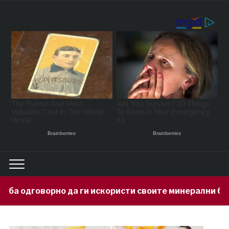
 ги искористи своите минерални богатства
1 day