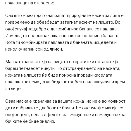
први знаци на стареење.
Она што можат да го направат природните маски за лице е
привремено да обезбедат затегнат ефект на лицето. Во
овој случај најдобро е да комбинира банана со павлака.
Измешајте половина чаша павлака со половина банана.
Кога ги комбинирате павлаката и бананата, исцедете и
неколку капки сок од лимон.
Маската нанесете ја на лицето со прстите и оставете ја
барем петнаесет минути. По отстранувањето на маската,
кожата на лицето ќе биде помрсна (поради киселата
павлака) па нема да ви биде потребен навлажнувачки крем
за лице.
Оваа маска е хранлива за вашата кожа , но не е во можност
да ги избришите длабоките брчки. Не очекувајте магија со
овој рецепт, сепак ефектот за смирување и намалување на
брчките ќе биде видлив.