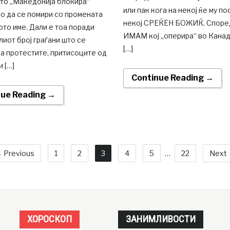
о „Македонија блокира“
или пак кога на некој ќе му п
о да се помири со промената
некој СРЕЌЕН БОЖИЌ. Според
ото име. Дали е тоа поради
ИМАМ кој „оперира“ во Канада
лиот број граѓани што се
[…]
а протестите, притисоците од
и […]
Continue Reading →
nue Reading →
 Previous
1
2
3
4
5
…
22
Next
ХОРОСКОП
ЗАНИМЛИВОСТИ