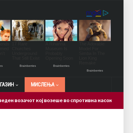
ГАЗИН
МИСЛЕЊА
 возачот кој возеше во спротивна насока на автопат