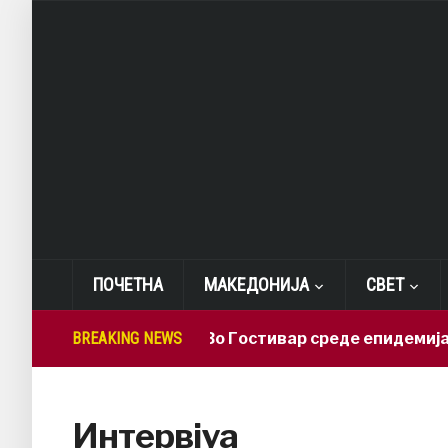
ПОЧЕТНА
МАКЕДОНИЈА
СВЕТ
BREAKING NEWS
СДСМ: Во Гостивар среде епидемија деж
Интервјуа