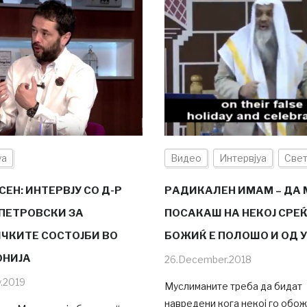
уа
Видео
Интервјуа
Све
ЕН: ИНТЕРВЈУ СО Д-Р
РАДИКАЛЕН ИМАМ – ДА 
ПЕТРОВСКИ ЗА
ПОСАКАШ НА НЕКОЈ СРЕ
ЧКИТЕ СОСТОЈБИ ВО
БОЖИЌ Е ПОЛОШО И ОД 
НИЈА
26.December.2018
y.2019
Муслиманите треба да бидат
навредени кога некој го обож