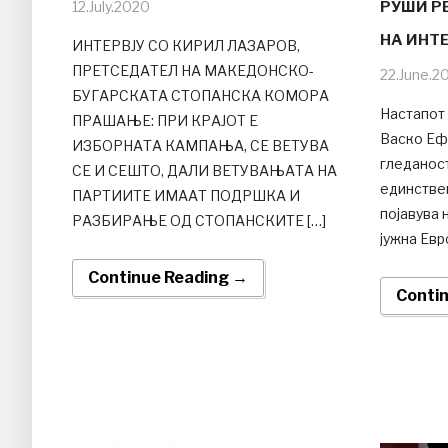
12.July.2020
РУШИ Р
НА ИНТ
ИНТЕРВЈУ СО КИРИЛ ЛАЗАРОВ,
ПРЕТСЕДАТЕЛ НА МАКЕДОНСКО-
22.June.2
БУГАРСКАТА СТОПАНСКА КОМОРА
Настапот 
ПРАШАЊЕ: ПРИ КРАЈОТ Е
Васко Еф
ИЗБОРНАТА КАМПАЊА, СЕ ВЕТУВА
гледаност
СЕ И СЕШТО, ДАЛИ ВЕТУВАЊАТА НА
единствен
ПАРТИИТЕ ИМААТ ПОДРШКА И
појавува 
РАЗБИРАЊЕ ОД СТОПАНСКИТЕ […]
јужна Евр
Continue Reading →
Conti