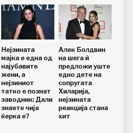
Нејзината
Алек Болдвин
мајка е една од
на шега ѝ
најубавите
предложи уште
жени, а
едно дете на
нејзиниот
сопругата
татко е познат
Хиларија,
заводник: Дали
нејзината
знаете чија
реакција стана
ќерка е?
хит