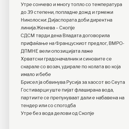
Утре сончево и многу топло со температура
до 39 степени, попладне дожд и грмежи
Николоски: Дијаспората доби директна
линија Женева – Скопје
СДСМ тврди дека Владата договорила
прифаќање на Францускиот предлог, ВМРО-
ДПМНЕ вели опозицијата лаже
Хрватски градоначалник и синовите се
скарале со возач, удирале по колата во која
имало и бебе
Брисел ја обвинува Русија за хаосот во Сеута
Гостиварци уште пијат флаширана вода,
партиите се препукуваат дали е набавена на
тендер или со спогодба
Утре без вода делови од Скопје