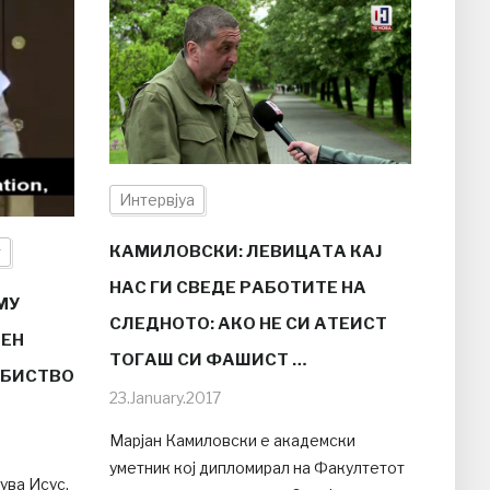
Интервјуа
КАМИЛОВСКИ: ЛЕВИЦАТА КАЈ
т
НАС ГИ СВЕДЕ РАБОТИТЕ НА
МУ
СЛЕДНОТО: АКО НЕ СИ АТЕИСТ
ЌЕН
ТОГАШ СИ ФАШИСТ …
УБИСТВО
23.January.2017
Марјан Камиловски е академски
уметник кој дипломирал на Факултетот
ува Исус,