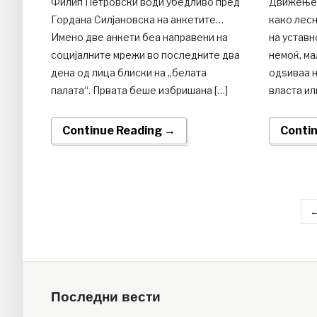
Филип Петровски води убедливо пред
Движењет
Гордана Силјановска на анкетите…
како лесн
Имено две анкети беа направени на
на уставн
социјалните мрежи во последните два
немоќ, ма
дена од лица блиски на „белата
одѕиваа н
палата“. Првата беше избришана […]
власта ил
Continue Reading →
Conti
←
Последни вести