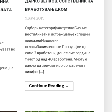
ДАРКО ВЕЛКОВ, СОПСТВЕНИК НА
ТИНА
ВРАБОТУВАЊЕ.КОМ
ЕЛАТА
9.June.2019
Одбери категоријаАктуелноБизнис
вестиАнкети и истражувањеУспешни
приказниИздвоени
 е
огласиЗанимливости Почнувајки од
руваат во
само 3 вработени, денес сме горди на
тимот од над 40 вработени. Многу е
важно да верувате во сопствената
ена , на
визија и […]
Continue Reading →