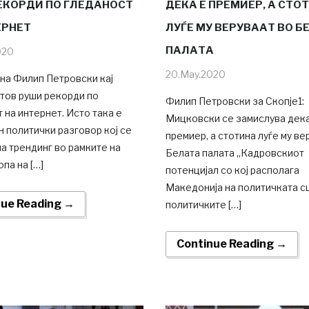
ЕКОРДИ ПО ГЛЕДАНОСТ
ДЕКА Е ПРЕМИЕР, А СТО
ЕРНЕТ
ЛУЃЕ МУ ВЕРУВААТ ВО Б
ПАЛАТА
020
20.May.2020
на Филип Петровски кај
тов руши рекорди по
Филип Петровски за Скопје1:
 на интернет. Исто така е
Мицковски се замислува дека
 политички разговор кој се
премиер, а стотина луѓе му ве
на трендинг во рамките на
Белата палата „Кадровскиот
опа на […]
потенцијал со кој располага
Македонија на политичката сц
nue Reading →
политичките […]
Continue Reading →