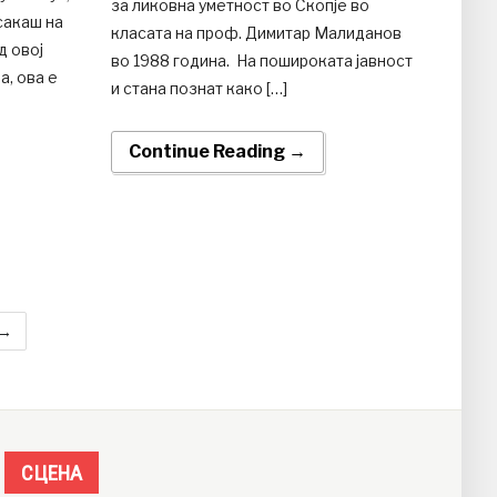
за ликовна уметност во Скопје во
осакаш на
класата на проф. Димитар Малиданов
 овој
во 1988 година. На пошироката јавност
, ова е
и стана познат како […]
Continue Reading →
 →
СЦЕНА