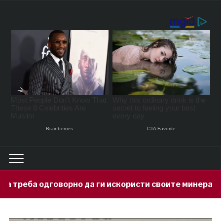
о да ги искористи своите минерални богатства