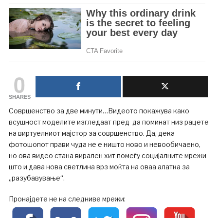
0
SHARES
Совршенство за две минути…Видеото покажува како
всушност моделите изгледаат пред да поминат низ рацете
на виртуелниот мајстор за совршенство. Да, дека
фотошопот прави чуда не е ништо ново и невообичаено,
но ова видео стана вирален хит помеѓу социјалните мрежи
што и дава нова светлина врз моќта на оваа алатка за
„разубавување“.
Пронајдете не на следниве мрежи: