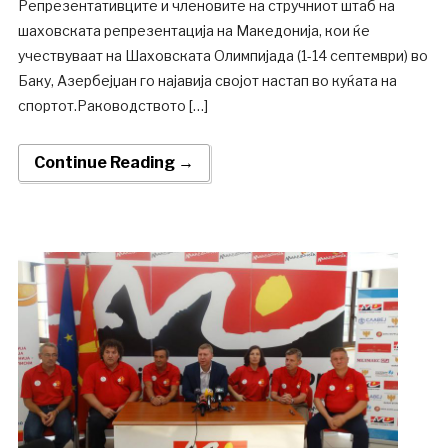
Репрезентативците и членовите на стручниот штаб на
шаховската репрезентација на Македонија, кои ќе
учествуваат на Шаховската Олимпијада (1-14 септември) во
Баку, Азербејџан го најавија својот настап во куќата на
спортот.Раководството […]
Continue Reading →