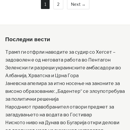
1
2
Next →
Последни вести
Трамп ги отфрли наводите за судир со Хегсет –
задоволен е од неговата работа во Пентагон
Зеленски ги разреши украинските амбасадори во
Албанија, Хрватска и Црна Гора
Јаневска апелира за итно носење на законите за
високо образование: „Бадентер“ се злоупотребува
за политички решенија
Народниот правобранител отвори предмет за
загадувањето на водата во Гостивар
Ниското ниво на Дунав во Бугарија откри делови