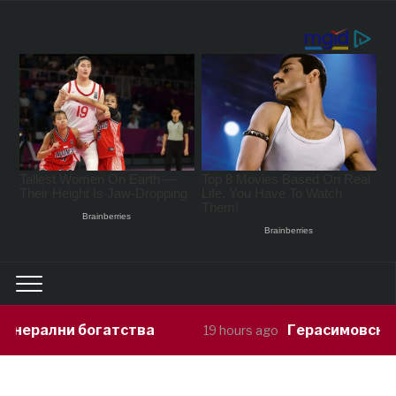
рални богатства
Герасимовски: Инфо
19 hours ago