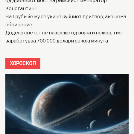
од древниот мост на римскиот император
Константин I
На Груби ќе му се укине куќниот притвор, ако нема
обвинение
Додека светот се плашеше од војна и пожар, тие
заработуваа 700.000 долари секоја минута
ХОРОСКОП