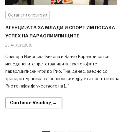
Останати спортови
АГЕНЦИЈАТА ЗА МЛАДИ И СПОРТ ИМ ПОСАКА
УСПЕХ НА ПАРАОЛИМПИЈЦИТЕ
26.August.2016
Оливера Наковска-Бикова и Ванчо Каранфилов се
македонските претставници на претстојните
параолимписки игри во Рио. Тие, денес, заедно со
тренерот Бранислав Јовановски и другите сопатници за
Рио го најавија учеството на […]
Continue Reading →