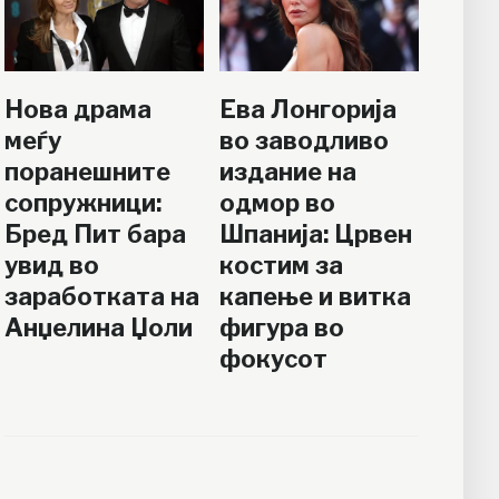
Нова драма
Ева Лонгорија
меѓу
во заводливо
поранешните
издание на
сопружници:
одмор во
Бред Пит бара
Шпанија: Црвен
увид во
костим за
заработката на
капење и витка
Анџелина Џоли
фигура во
фокусот