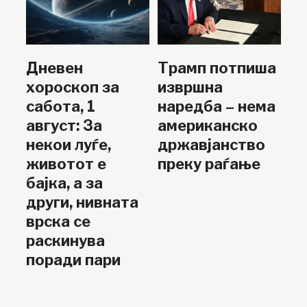
Дневен
Трамп потпиша
хороскоп за
извршна
сабота, 1
наредба – нема
август: За
американско
некои луѓе,
државјанство
животот е
преку раѓање
бајка, а за
други, нивната
врска се
раскинува
поради пари