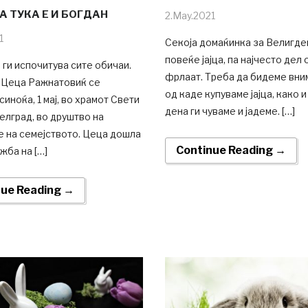
А ТУКА Е И БОГДАН
2.May.2021
1
Секоја домаќинка за Велигде
повеќе јајца, па најчесто дел 
 ги испочитува сите обичаи.
фрлаат. Треба да бидеме вни
 Цеца Ражнатовиќ се
од каде купуваме јајца, како и
синоќа, 1 мај, во храмот Свети
дена ги чуваме и јадеме. […]
елград, во друштво на
е на семејството. Цеца дошла
Continue Reading →
жба на […]
nue Reading →