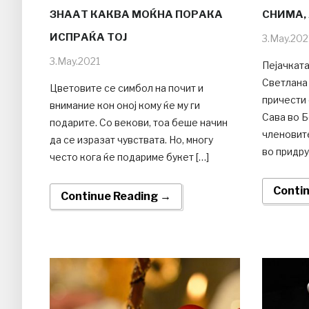
ЗНААТ КАКВА МОЌНА ПОРАКА
СНИМА, 
ИСПРАЌА ТОЈ
3.May.202
3.May.2021
Пејачката
Светлана
Цветовите се симбол на почит и
причести 
внимание кон оној кому ќе му ги
Сава во Б
подарите. Со векови, тоа беше начин
членовит
да се изразат чувствата. Но, многу
во придру
често кога ќе подариме букет […]
Conti
Continue Reading →