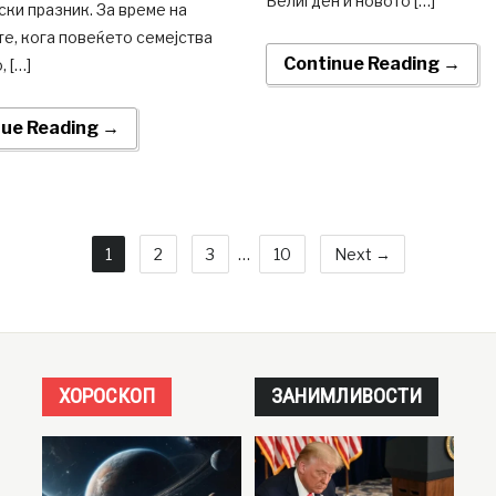
Велигден и новото […]
ски празник. За време на
е, кога повеќето семејства
Continue Reading →
, […]
nue Reading →
1
2
3
…
10
Next →
ХОРОСКОП
ЗАНИМЛИВОСТИ