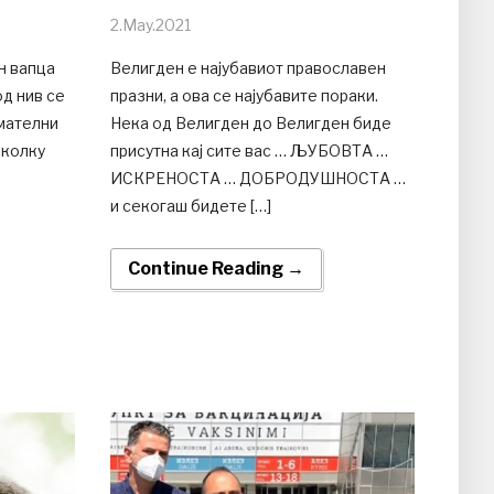
2.May.2021
н вапца
Велигден е најубавиот православен
од нив се
празни, а ова се најубавите пораки.
мателни
Нека од Велигден до Велигден биде
 колку
присутна кај сите вас … ЉУБОВТА …
ИСКРЕНОСТА … ДОБРОДУШНОСТА …
и секогаш бидете […]
Continue Reading →