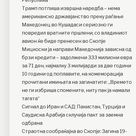
Република
Трамп потпиша извршна наредба – нема
американско државјанство преку раѓање
Македонец во Кушадаси сериозно ги
повредил вратните пршлени, со владиниот
авион ќе биде пренесен во Скопје
Мицкоски ја направи Македонија зависна од
брзи кредити – задолжени 333 милиони евра
за 71 ден, најмалку 3 милијарди за две години
10 години од поплавите, на комеморација
прочитани имињата на загинатите: „Времето
не ги избриша спомените, ниту пак ја намали
тагата“
Сигнал до Иран и САД: Пакистан, Турција и
Саудиска Арабија склучија пакт за заемна
одбрана
Страотна сообраќајка во Скопје: Загина 19-