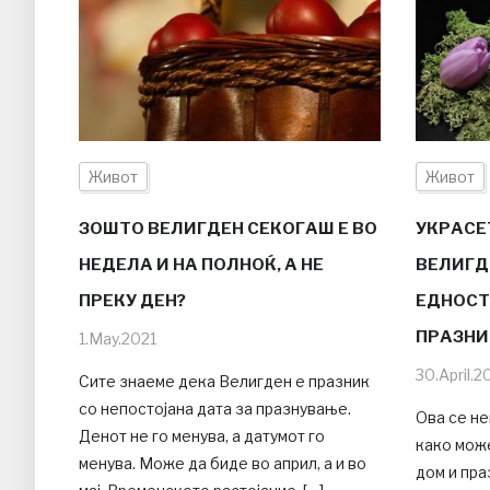
Живот
Живот
ЗОШТО ВЕЛИГДЕН СЕКОГАШ Е ВО
УКРАСЕ
НЕДЕЛА И НА ПОЛНОЌ, А НЕ
ВЕЛИГДЕ
ПРЕКУ ДЕН?
ЕДНОСТ
ПРАЗНИ
1.May.2021
30.April.2
Сите знаеме дека Велигден е празник
со непостојана дата за празнување.
Ова се не
Денот не го менува, а датумот го
како може
менува. Може да биде во април, а и во
дом и пра