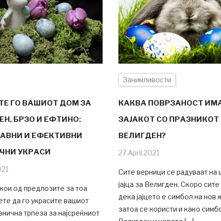
Занимливости
ТЕ ГО ВАШИОТ ДОМ ЗА
КАКВА ПОВРЗАНОСТ ИМ
Н, БРЗО И ЕФТИНО:
ЗАЈАКОТ СО ПРАЗНИКОТ
АВНИ И ЕФЕКТИВНИ
ВЕЛИГДЕН?
ЧНИ УКРАСИ
27.April.2021
021
Сите верници се радуваат на
јајца за Велигден. Скоро сите
кои од предлозите за тоа
дека јајцето е симбол на нов 
те да го украсите вашиот
затоа се користи и како симб
знична трпеза за најсреќниот