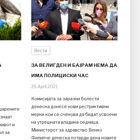
Вести
А
ЗА ВЕЛИГДЕН И БАЈРАМ НЕМА ДА
ИМА ПОЛИЦИСКИ ЧАС
26.April.2021
Комисијата за заразни болести
денеска донесе нови рестриктивни
 шарените
мерки кои се очекува да бидат усвоени
 знаат
на утрешната владина седница.
живот и
Министерот за здравство Венко
ол за
Филипче денеска потврди дека новите