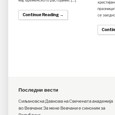
мај. Временското растојание, […]
христијан
празницит
Continue Reading →
се заедно
Conti
Последни вести
Сиљановска Давкова на Свечената академија
во Вевчани: За мене Вевчани е синоним за