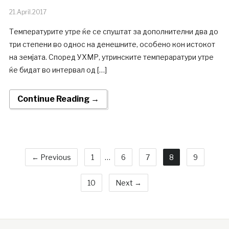
21.April.2017
Температурите утре ќе се спуштат за дополнителни два до
три степени во однос на денешните, особено кон истокот
на земјата. Според УХМР, утринските темпераратури утре
ќе бидат во интервал од […]
Continue Reading →
← Previous
1
…
6
7
8
9
10
Next →