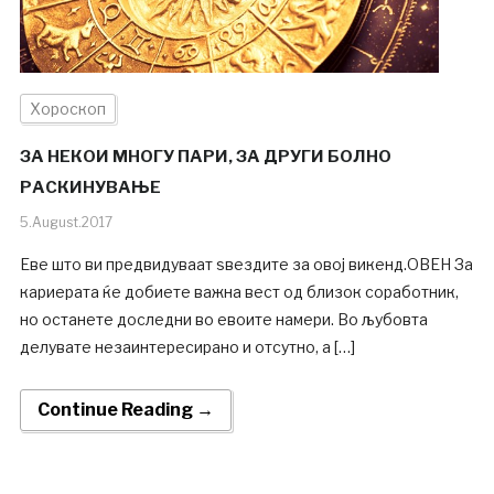
Хороскоп
ЗА НЕКОИ МНОГУ ПАРИ, ЗА ДРУГИ БОЛНО
РАСКИНУВАЊЕ
5.August.2017
Еве што ви предвидуваат ѕвездите за овој викенд.ОВЕН За
кариерата ќе добиете важна вест од близок соработник,
но останете доследни во евоите намери. Во љубовта
делувате незаинтересирано и отсутно, а […]
Continue Reading →