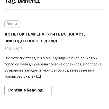
Tag:
викенд
Вести
ДО ПЕТОК ТЕМПЕРАТУРИТЕ ВО ПОРАСТ,
ВИКЕНДОТ ПОРОЕН ДОЖД
30.May.2018
Времето претпладне во Македонија ќе биде сончево и
топло со мала до умерена локална облачност, а попладне
во крајните западни и јужни делови од земјава ќе има
услови за локален […]
Continue Reading →