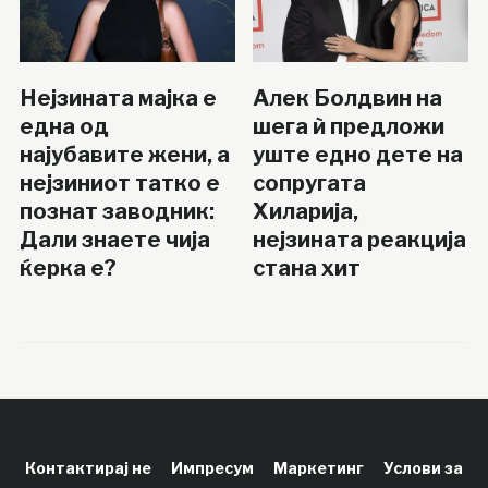
Нејзината мајка е
Алек Болдвин на
една од
шега ѝ предложи
најубавите жени, а
уште едно дете на
нејзиниот татко е
сопругата
познат заводник:
Хиларија,
Дали знаете чија
нејзината реакција
ќерка е?
стана хит
Контактирај не
Импресум
Маркетинг
Услови за