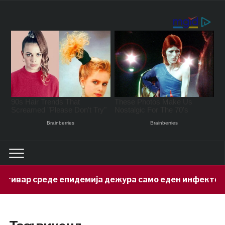
вар среде епидемија дежура само еден инфектолог