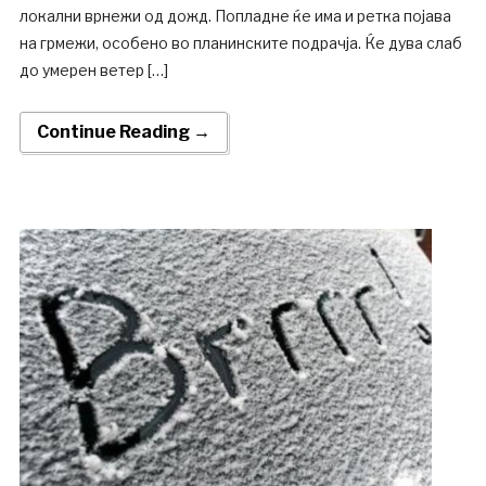
локални врнежи од дожд. Попладне ќе има и ретка појава
на грмежи, особено во планинските подрачја. Ќе дува слаб
до умерен ветер […]
Continue Reading →