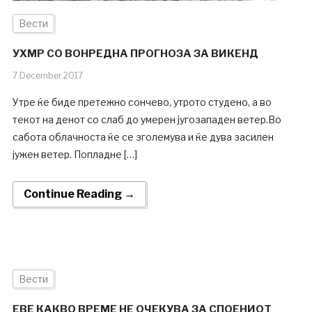
Вести
УХМР СО ВОНРЕДНА ПРОГНОЗА ЗА ВИКЕНД
7.December.2017
Утре ќе биде претежно сончево, утрото студено, а во
текот на денот со слаб до умерен југозападен ветер.Во
сабота облачноста ќе се зголемува и ќе дува засилен
јужен ветер. Попладне […]
Continue Reading →
Вести
ЕВЕ КАКВО ВРЕМЕ НЕ ОЧЕКУВА ЗА СПОЕНИОТ