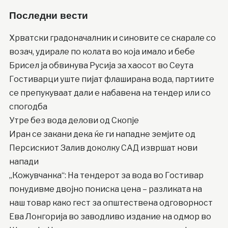
Последни вести
Хрватски градоначалник и синовите се скарале со
возач, удирале по колата во која имало и бебе
Брисел ја обвинува Русија за хаосот во Сеута
Гостиварци уште пијат флаширана вода, партиите
се препукуваат дали е набавена на тендер или со
спогодба
Утре без вода делови од Скопје
Иран се закани дека ќе ги нападне земјите од
Персискиот Залив доколку САД извршат нови
напади
„Кожувчанка“: На тендерот за вода во Гостивар
понудивме двојно пониска цена – разликата на
наш товар како гест за општествена одговорност
Ева Лонгорија во заводливо издание на одмор во