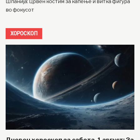
Шпанија: Црвен костим за капење и витка фигура
во фокусот
ХОРОСКОП
Дневен хороскоп за сабота, 1 август: За